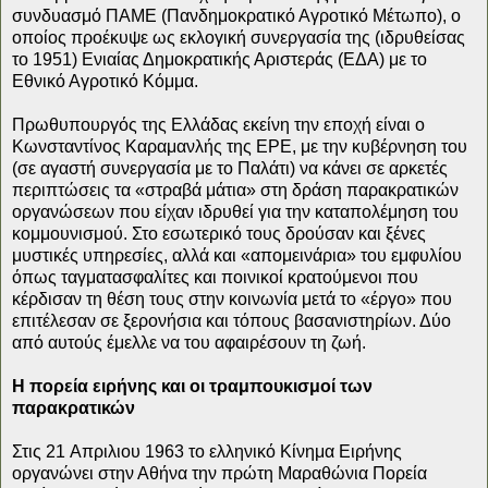
συνδυασμό ΠΑΜΕ (Πανδημοκρατικό Αγροτικό Μέτωπο), ο
οποίος προέκυψε ως εκλογική συνεργασία της (ιδρυθείσας
το 1951) Ενιαίας Δημοκρατικής Αριστεράς (ΕΔΑ) με το
Εθνικό Αγροτικό Κόμμα.
Πρωθυπουργός της Ελλάδας εκείνη την εποχή είναι ο
Κωνσταντίνος Καραμανλής της ΕΡΕ, με την κυβέρνηση του
(σε αγαστή συνεργασία με το Παλάτι) να κάνει σε αρκετές
περιπτώσεις τα «στραβά μάτια» στη δράση παρακρατικών
οργανώσεων που είχαν ιδρυθεί για την καταπολέμηση του
κομμουνισμού. Στο εσωτερικό τους δρούσαν και ξένες
μυστικές υπηρεσίες, αλλά και «απομεινάρια» του εμφυλίου
όπως ταγματασφαλίτες και ποινικοί κρατούμενοι που
κέρδισαν τη θέση τους στην κοινωνία μετά το «έργο» που
επιτέλεσαν σε ξερονήσια και τόπους βασανιστηρίων. Δύο
από αυτούς έμελλε να του αφαιρέσουν τη ζωή.
Η πορεία ειρήνης και οι τραμπουκισμοί των
παρακρατικών
Στις 21 Aπριλιου 1963 το ελληνικό Kίνημα Eιρήνης
οργανώνει στην Αθήνα την πρώτη Μαραθώνια Πορεία