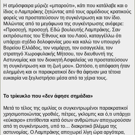
Η ατμόσφαιρα μύριζε «μπαρούτι», κάτι που κατάλαβε και ο
ίδιος ο Λαμπράκης ζητώντας από τους αρμόδιους κρατικούς
φορείς να προστατεύσουν τη συγκέντρωση και τον ίδιο.
Μιλώντας από τα μεγάφωνα της συγκέντρωσης ανέφερε:
«Προσοχή, προσοχή. Εδώ βουλευτής Λαμπράκης. Σαν
εκπρόσωπος του Έθνους και του Λαού, καταγγέλλω ότι
υπάρχει σχέδιο δολοφονίας μου και καλώ τον υπουργό
Βορείου Ελλάδος, τον νομάρχη, τον εισαγγελέα, τον
στρατηγό Χωροφυλακής Μήτσου, τον διευθυντή της
Αστυνομίας και τον διοικητή Ασφαλείας να προστατεύσουν
τη συγκέντρωση και τη ζωή μου». Ωστόσο, η απόφαση ήταν
ειλημμένη και οι παρακρατικοί δεν θα άφηναν μια τέτοια
ευκαιρία να ξεγλιστρήσει μέσα από τα χέρια τους.
Το τρίκυκλο που «δεν άφησε σημάδια»
Μετά το τέλος της ομιλίας οι συγκεντρωμένοι παρακρατικοί
χρησιμοποιώντας γροθιές, πέτρες, γκλομπς και ό,τι υπάρχει
«εύκαιρο» επιτίθενται κατά όσων ανθρώπων αποχωρούσαν
από τη συγκέντρωση, υπό το… διακριτικό βλέμμα της
αστυνομίας. Ο Λαμπράκης αποχωρεί λίγη ώρα αργότερα,