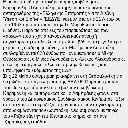
Ειρήνης παρά την απαγόρευση της κυβέρνησης
Καραμανλή. Ο Λαμπράκης υπήρξε ιδρυτικό μέλος και
αντιπρόεδρος της «Ελληνικής Επιτροπής για τη Διεθνή
Ύφεση και Ειρήνη» (ΕΕΔΥΕ) και μάλιστα στις 21 Απριλίου
του 1963 πρωτοστάτησε στην 1η Μαραθώνια Πορεία
Ειρήνης. Παρά τις απειλές του παρακράτους και των
«αρχών» που είχαν απαγορεύσει κάθε ανοιχτή
συγκέντρωση σε ολόκληρη τη χώρα, βάδισε το μεγαλύτερο
μέρος της διαδρομής μόνος του. Μαζί με τον Λαμπράκη
συλλαμβάνονται 628 άνθρωποι, ανάμεσά τους ο Mίκης
Θεοδωράκης, ο Mίνως Aργυράκης, ο Aλέκος Aλεξανδράκης,
η Aλίκη Γεωργούλη, αλλά και πρώην βουλευτές και
υποψήφιοι του κόμματος της ΕΔΑ.
Στις 22 Μαΐου ο Λαμπράκης ανεβαίνει στη Θεσσαλονίκη για
να μιλήσει σε συγκέντρωση της ΕΕΔΥΕ. Παρά τα εμπόδια
που θα επιχειρήσουν να του βάλουν η κυβέρνηση
Καραμανλή και οι παρακρατικοί, ο Λαμπράκης φτάνει στα
γραφεία του Δημοκρατικού Συνδικαλιστικού Κινήματος. Έξω
από τα γραφεία ακροδεξιοί πραγματοποιούν συγκέντρωση
αποδοκιμάζοντας τον Λαμπράκη, ενώ σύμφωνα με πηγές
του «Ριζοσπάστη» επιτίθενται στο κτήριο και σπάνε
τζαμαρίες της εισόδου.