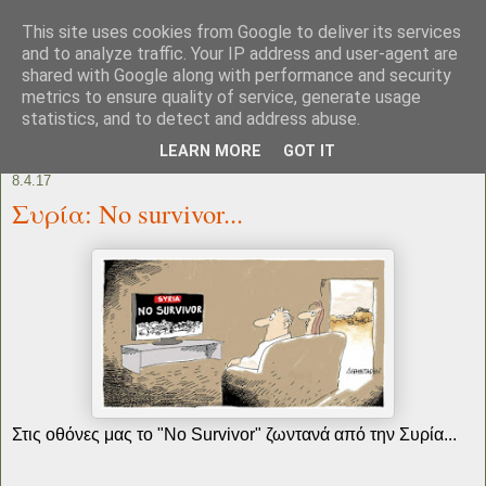
This site uses cookies from Google to deliver its services
and to analyze traffic. Your IP address and user-agent are
shared with Google along with performance and security
metrics to ensure quality of service, generate usage
statistics, and to detect and address abuse.
LEARN MORE
GOT IT
8.4.17
Συρία: No survivor...
Στις οθόνες μας το "No Survivor" ζωντανά από την Συρία...