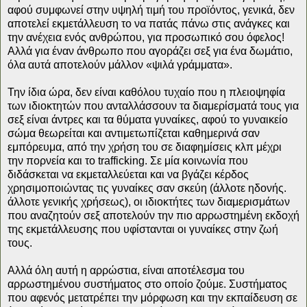
αφού συμφωνεί στην υψηλή τιμή του προϊόντος, γενικά, δεν
αποτελεί εκμετάλλευση το να πατάς πάνω στις ανάγκες και
την ανέχεια ενός ανθρώπου, για προσωπικό σου όφελος!
Αλλά για έναν άνθρωπο που αγοράζει σεξ για ένα δωμάτιο,
όλα αυτά αποτελούν μάλλον «ψιλά γράμματα».
Την ίδια ώρα, δεν είναι καθόλου τυχαίο που η πλειοψηφία
των ιδιοκτητών που ανταλλάσσουν τα διαμερίσματά τους για
σεξ είναι άντρες και τα θύματα γυναίκες, αφού το γυναικείο
σώμα θεωρείται και αντιμετωπίζεται καθημερινά σαν
εμπόρευμα, από την χρήση του σε διαφημίσεις κλπ μέχρι
την πορνεία και το trafficking. Σε μία κοινωνία που
διδάσκεται να εκμεταλλεύεται και να βγάζει κέρδος
χρησιμοποιώντας τις γυναίκες σαν σκεύη (άλλοτε ηδονής.
άλλοτε γενικής χρήσεως), οι ιδιοκτήτες των διαμερισμάτων
που αναζητούν σεξ αποτελούν την πιο αρρωστημένη εκδοχή
της εκμετάλλευσης που υφίστανται οι γυναίκες στην ζωή
τους.
Αλλά όλη αυτή η αρρώστια, είναι αποτέλεσμα του
αρρωστημένου συστήματος στο οποίο ζούμε. Συστήματος
που αφενός μετατρέπει την μόρφωση και την εκπαίδευση σε