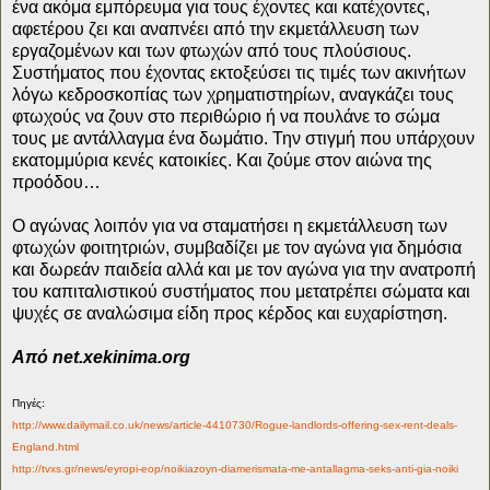
ένα ακόμα εμπόρευμα για τους έχοντες και κατέχοντες,
αφετέρου ζει και αναπνέει από την εκμετάλλευση των
εργαζομένων και των φτωχών από τους πλούσιους.
Συστήματος που έχοντας εκτοξεύσει τις τιμές των ακινήτων
λόγω κεδροσκοπίας των χρηματιστηρίων, αναγκάζει τους
φτωχούς να ζουν στο περιθώριο ή να πουλάνε το σώμα
τους με αντάλλαγμα ένα δωμάτιο. Την στιγμή που υπάρχουν
εκατομμύρια κενές κατοικίες. Και ζούμε στον αιώνα της
προόδου…
Ο αγώνας λοιπόν για να σταματήσει η εκμετάλλευση των
φτωχών φοιτητριών, συμβαδίζει με τον αγώνα για δημόσια
και δωρεάν παιδεία αλλά και με τον αγώνα για την ανατροπή
του καπιταλιστικού συστήματος που μετατρέπει σώματα και
ψυχές σε αναλώσιμα είδη προς κέρδος και ευχαρίστηση.
Από net.xekinima.org
Πηγές:
http://www.dailymail.co.uk/news/article-4410730/Rogue-landlords-offering-sex-rent-deals-
England.html
http://tvxs.gr/news/eyropi-eop/noikiazoyn-diamerismata-me-antallagma-seks-anti-gia-noiki