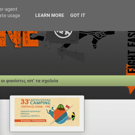
ser-agent
rate usage
LEARN MORE
GOT IT
 οι φασίστες απ' τα σχολεία