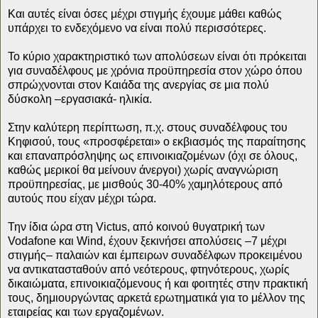
Και αυτές είναι όσες μέχρι στιγμής έχουμε μάθει καθώς
υπάρχει το ενδεχόμενο να είναι πολύ περισσότερες.
Το κύριο χαρακτηριστικό των απολύσεων είναι ότι πρόκειται
για συναδέλφους με χρόνια προϋπηρεσία στον χώρο όπου
σπρώχνονται στον Καιάδα της ανεργίας σε μια πολύ
δύσκολη –εργασιακά- ηλικία.
Στην καλύτερη περίπτωση, π.χ. στους συναδέλφους του
Κηφισού, τους «προσφέρεται» ο εκβιασμός της παραίτησης
και επαναπρόσληψης ως επινοικιαζομένων (όχι σε όλους,
καθώς μερικοί θα μείνουν άνεργοι) χωρίς αναγνώριση
προϋπηρεσίας, με μισθούς 30-40% χαμηλότερους από
αυτούς που είχαν μέχρι τώρα.
Την ίδια ώρα στη Victus, από κοινού θυγατρική των
Vodafone και Wind, έχουν ξεκινήσει απολύσεις –7 μέχρι
στιγμής– παλαιών και έμπειρων συναδέλφων προκειμένου
να αντικατασταθούν από νεότερους, φτηνότερους, χωρίς
δικαιώματα, επινοικιαζόμενους ή και φοιτητές στην πρακτική
τους, δημιουργώντας αρκετά ερωτηματικά για το μέλλον της
εταιρείας και των εργαζομένων.