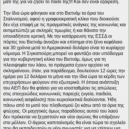
μάτι της για να ζήσει το παιδί της!!! Και δεν είναι εξαίρεση.
Την ίδια ώρα φάνηκαν και στο Βιετνάμ τα όρια του
Σταλινισμού, αφού η γραφειοκρατική κλίκα που διοικούσε
δεν είχε επαφή με τις πραγματικές ανάγκες της κοινωνίας και
αντιμετώπιζε με σκληρές τιμωρίες ή και θάνατο την
οποιαδήποτε κριτική. Με την κατάρρευση της ΕΣΣΔ οι
πόρτες του Βιετνάμ άνοιξαν και επίσημα στο ξένο κεφάλαιο
και 30 χρόνια μετά το Αμερικανικό δολάριο είναι το κυρίαρχο
νόμισμα. Η Σιγκαπούρη μπορεί να φαντάζει σαν υπόδειγμα
για την κυβερνητική κλίκα του Βιετνάμ, όμως για τη
πλειοψηφία του λάου, τα πράγματα έχουν αρχίσει να
σκληραίνουν, όταν, για παράδειγμα, δουλεύουν 12 ώρες την
ημέρα για 12 δολάρια το μήνα και την ίδια ώρα τα κέρδη των
επιχειρήσεων φεύγουν στο εξωτερικό. Η όποια ανάπτυξη
του ΑΕΠ δεν θα φτάσει για να ισοσταθμίσει τις απώλειες
στις στοιχειώδεις κοινωνικές παροχές (υγεία, παιδεία,
κοινωνική ασφάλιση) που κυριολεκτικά διαλύονται. Ήδη
πάνω από το μισό του πληθυσμού ζει κάτω από τα όρια της
φτώχιας. Οι μαχητικές όμως παραδόσεις αυτού του λαού
δεν πρόκειται να ξεχαστούν και νέοι αγώνες θα υπάρξουν
στο μέλλον. Ο άγριος καπιταλισμός θα είναι τώρα το σχολείο
που θα εκπαιδευτούν οι νέοι αγωνιστές για να χτίσουν μια