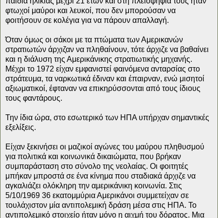
παιδιά ηλικίας μέχρι 21 ετών και στη πλειοψηφία τους ήταν
φτωχοί μαύροι και λευκοί, που δεν μπορούσαν να
φοιτήσουν σε κολέγια για να πάρουν απαλλαγή.
Όταν όμως οι σάκοι με τα πτώματα των Αμερικανών
στρατιωτών άρχιζαν να πληθαίνουν, τότε άρχιζε να βαθαίνει
και η διάλυση της Αμερικάνικης στρατιωτικής μηχανής.
Μέχρι το 1972 είχαν εμφανιστεί φαινόμενα ανταρσίας στο
στράτευμα, τα ναρκωτικά έδιναν και έπαιρναν, ενώ μισητοί
αξιωματικοί, έφταναν να επικηρύσσονται από τους ίδιους
τους φαντάρους.
Την ίδια ώρα, στο εσωτερικό των ΗΠΑ υπήρχαν σημαντικές
εξελίξεις.
Είχαν ξεκινήσει οι μαζικοί αγώνες του μαύρου πληθυσμού
για πολιτικά και κοινωνικά δικαιώματα, που βρήκαν
συμπαράσταση στο σύνολο της νεολαίας. Οι φοιτητές
μπήκαν μπροστά σε ένα κίνημα που σταδιακά άρχιζε να
αγκαλιάζει ολόκληρη την αμερικάνικη κοινωνία. Στις
5/10/1969 36 εκατομμύρια Αμερικάνοι συμμετείχαν σε
τουλάχιστον μία αντιπολεμική δράση μέσα στις ΗΠΑ. Το
αντιπολεμικό στοιχείο ήταν μόνο η αιχμή του δόρατος. Μια