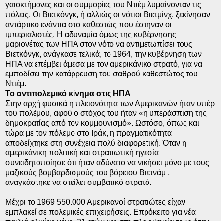
γαιοκτήμονες και οι συμμορίες του Ντιέμ λυμαίνονταν τις
πόλεις. Οι Βιετκόνγκ, ή αλλιώς οι νότιοι Βιετμίνχ, ξεκίνησαν
αντάρτικο ενάντια στο καθεστώς που έστηναν οι
ιμπεριαλιστές. Η αδυναμία όμως της κυβέρνησης
μαριονέτας των ΗΠΑ στον νότο να αντιμετωπίσει τους
Βιετκόνγκ, ανάγκασε τελικά, το 1964, την κυβέρνηση των
ΗΠΑ να επέμβει άμεσα με τον αμερικάνικο στρατό, για να
εμποδίσει την κατάρρευση του σαθρού καθεστώτος του
Ντιέμ.
Το αντιπολεμικό κίνημα στις ΗΠΑ
Στην αρχή φυσικά η πλειονότητα των Αμερικανών ήταν υπέρ
του πολέμου, αφού ο στόχος του ήταν «η υπεράσπιση της
δημοκρατίας από τον κομμουνισμό». Ωστόσο, όπως και
τώρα με τον πόλεμο στο Ιράκ, η πραγματικότητα
αποδείχτηκε στη συνέχεια πολύ διαφορετική. Όταν η
αμερικάνικη πολιτική και στρατιωτική ηγεσία
συνειδητοποίησε ότι ήταν αδύνατο να νικήσει μόνο με τους
μαζικούς βομβαρδισμούς του βόρειου Βιετνάμ ,
αναγκάστηκε να στείλει συμβατικό στρατό.
Μέχρι το 1969 550.000 Αμερικανοί στρατιώτες είχαν
εμπλακεί σε πολεμικές επιχειρήσεις. Επρόκειτο για νέα