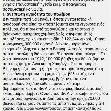
γνήσια επαναστατική ηγεσία και μια πραγματική
σοσιαλιστική κοινωνία.
Η ανείπωτη αγριότητα του πολέμου
Δεν πρέπει ποτέ να ξεχνάμε, όποτε γίνεται ιστορική
αναδρομή στα αίτια, τα αποτελέσματα και τα γεγονότα ενός
πολέμου, ότι πίσω από τις αναλύσεις και τα στοιχεία
βρίσκονται αμέτρητες χαμένες ζωές, στιγματισμένες
συνειδήσεις, φρίκη και κτηνωδία. 2.122.244 νεκροί, 10 εκατ.
πρόσφυγες, 900.000 ορφανά. 8 εκατομμύρια τόνοι
εκρηκτικής ύλης έπεσαν στο Βιετνάμ. 4 φορές περισσότερες
από ότι σε όλη τη διάρκεια του Β’ παγκοσμίου πολέμου. Τα
Χριστούγεννα του 1972, 100.000 βόμβες σχεδόν έσβησαν
από το χάρτη, το Ανόι και τη Χαιφόνγκ. 2 εκατομμύρια
Βιετναμέζοι έχασαν τη ζωή τους και παρά το γεγονός ότι η
Αμερικάνικη στρατιωτική μηχανή είχε βάλει στόχο να
αφανίσει ολόκληρες περιοχές, βρήκαν τρόπο να
αντισταθούν. Σχεδόν κάθε τετραγωνικό μέτρο
βομβαρδίστηκε, στο Βιν Λιν στο κεντρικό Βιετνάμ, με μισό
εκατομμύριο βόμβες. Ο λαός του Βιν Λιν, έσκαψε στοές μέσα
στις οποίες οργάνωσε τη ζωή του από την αρχή. 70.000
βιετναμέζοι έζησαν σε αυτές τις απίστευτες συνθήκες για 4
χρόνια. Νέα μωρά γεννιόντουσαν, φτιάχτηκαν σχολεία και