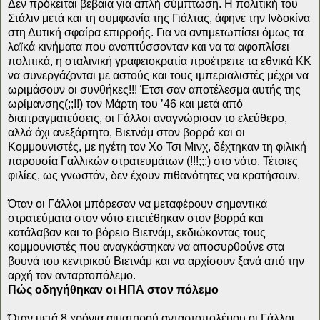
Δεν πρόκειται βέβαια για απλή σύμπτωση. Η πολιτική του
Στάλιν μετά και τη συμφωνία της Γιάλτας, άφηνε την Ινδοκίνα
στη Δυτική σφαίρα επιρροής. Για να αντιμετωπίσει όμως τα
λαϊκά κινήματα που αναπτύσσονταν και να τα αφοπλίσει
πολιτικά, η σταλινική γραφειοκρατία προέτρεπε τα εθνικά ΚΚ
να συνεργάζονται με αστούς και τους ιμπεριαλιστές μέχρι να
ωριμάσουν οι συνθήκες!!! Έτσι σαν αποτέλεσμα αυτής της
ωρίμανσης(;;!!) τον Μάρτη του ’46 και μετά από
διαπραγματεύσεις, οι Γάλλοι αναγνώρισαν το ελεύθερο,
αλλά όχι ανεξάρτητο, Βιετνάμ στον βορρά και οι
Κομμουνιστές, με ηγέτη τον Χο Τσι Μινχ, δέχτηκαν τη φιλική
παρουσία Γαλλικών στρατευμάτων (!!!;;;) στο νότο. Τέτοιες
φιλίες, ως γνωστόν, δεν έχουν πιθανότητες να κρατήσουν.
Όταν οι Γάλλοι μπόρεσαν να μεταφέρουν σημαντικά
στρατεύματα στον νότο επετέθηκαν στον βορρά και
κατάλαβαν και το βόρειο Βιετνάμ, εκδιώκοντας τους
κομμουνιστές που αναγκάστηκαν να αποσυρθούνε στα
βουνά του κεντρικού Βιετνάμ και να αρχίσουν ξανά από την
αρχή τον ανταρτοπόλεμο.
Πώς οδηγήθηκαν οι ΗΠΑ στον πόλεμο
Όταν μετά 8 χρόνια αιματηρού ανταρτοπολέμου οι Γάλλοι