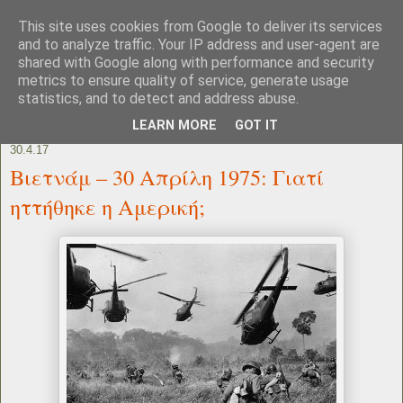
This site uses cookies from Google to deliver its services
and to analyze traffic. Your IP address and user-agent are
shared with Google along with performance and security
metrics to ensure quality of service, generate usage
statistics, and to detect and address abuse.
LEARN MORE
GOT IT
30.4.17
Βιετνάμ – 30 Απρίλη 1975: Γιατί
ηττήθηκε η Αμερική;