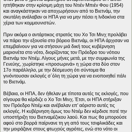
ηττήθηκαν στην κρίσιμη μάχη του Ντιέν Μπιέν Φου (1954)
και αναγκάστηκαν να αποχωρήσουν από το Βιετνάμ, την
σκυτάλη ανάλαβαν οι ΗΠΑ για να μην πέσει η Ινδοκίνα στα
χέρια των κομμουνιστών.
Πριν ακόμα ο αντάρτικος στρατός του Χο Τσι Μινχ προλάβει
να πάρει την εξουσία στο βόρειο Βιετνάμ, οι ΗΠΑ άρχισαν να
επεμβαίνουν για να στήσουν μιά δική τους κυβέρνηση
μαριονέτα στο νότο, διορίζοντας τον Πρόεδρο του νότιου
Βιετνάμ τον Ντιέμ. Λίγους μήνες μετά, με την συμφωνία της
Γενεύης, χωρίστηκε «προσωρινά» η χώρα στα δύο στον
17ο παράλληλο, με την δέσμευση ότι σύντομα θα
γινόντουσαν εκλογές σ΄όλη τη χώρα για να ενοποιηθεί πάλι
το Βιετνάμ.
Βέβαια, οι ΗΠΑ, δεν ήθελαν με τίποτα αυτές τις εκλογές, που
σίγουρα θα κέρδιζε ο Χο Τσι Μινχ. Έτσι, οι ΗΠΑ στήριξαν
τον Πρόεδρο Ντιέμ και ανέβαλαν επ’ αόριστο αυτές τις
εκλογές. Η κυβέρνηση όμως του Ντιέμ δεν κέρδισε ποτέ την
υποστήριξη του Βιετναμέζικου λαού. Και πως θα μπορούσε
αφού στο βορρά παίρνανε τη γη από τους τσιφλικάδες και
την μοιράζανε στους φτωχούς αγρότες, ενώ στο νότο οι