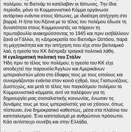
πολέμου, το Βιετνάμ το κατέλαβαν οι Ιάπωνες. Την ίδια
περίοδο, μόνο το Κομμουνιστικό Κόμμα οργάνωσε
αντάρτικο ενάντια στους Ιάπωνες, με ιδιαίτερη απήχηση στο
βορρά. Η ήττα του Άξονα με το τέλος του πολέμου έδωσε τη
δυνατότητα στους Κομμουνιστές να πάρουν τη
πρωτοβουλία ανακηρύσσοντας το 1945 και πριν εισβάλλουν
ξανά οι Γάλλοι, τη «Δημοκρατία του Βιετνάμ» Ωστόσο, παρά
τη μαχητικότητα και την απήχηση που είχε στον βιετναμικό
λαό, η ηγεσία του ΚΚ διέπραξε τραγικά πολιτικά λάθη.
Η εγκληματική πολιτική του Στάλιν
Ήδη πριν το τέλος του πολέμου, η ηγεσία του ΚΚ είχε
αποδεχτεί την παρουσία Άγγλων και Αμερικάνων
ιμπεριαλιστών μέσα στο έδαφος τους με τους οποίους και
συνεργάζονταν ενάντια στον κοινό εχθρό, τους Γιαπωνέζους.
Δυστυχώς, και μετά το τέλος του παγκόσμιου πολέμου τα
Κομμουνιστικά κόμματα, αντί να παλέψουν για τη
δημιουργία μιας σοσιαλιστικής κοινωνίας, ένωσαν τις
δυνάμεις τους με τους ιμπεριαλιστές για να χτίσουν, όπως
πίστευαν, ένα δημοκρατικό καθεστώς, μέσα στα πλαίσια του
καπιταλισμού. Ένα καπιταλισμό με ανθρώπινο πρόσωπο.
Κάτι αντίστοιχο συνέβη και στην Ελλάδα.