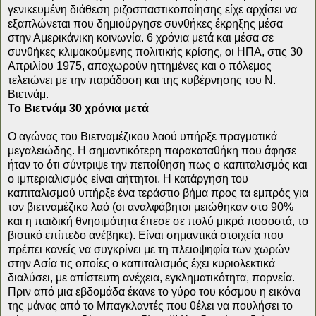
γενικευμένη διάθεση ριζοσπαστικοποίησης είχε αρχίσει να
εξαπλώνεται που δημιούργησε συνθήκες έκρηξης μέσα
στην Αμερικάνικη κοινωνία. 6 χρόνια μετά και μέσα σε
συνθήκες κλιμακούμενης πολιτικής κρίσης, οι ΗΠΑ, στις 30
Απριλίου 1975, αποχωρούν ηττημένες και ο πόλεμος
τελειώνει με την παράδοση και της κυβέρνησης του Ν.
Βιετνάμ.
Το Βιετνάμ 30 χρόνια μετά
Ο αγώνας του Βιετναμέζικου λαού υπήρξε πραγματικά
μεγαλειώδης. Η σημαντικότερη παρακαταθήκη που άφησε
ήταν το ότι σύντριψε την πεποίθηση πως ο καπιταλισμός και
ο ιμπεριαλισμός είναι αήττητοι. Η κατάργηση του
καπιταλισμού υπήρξε ένα τεράστιο βήμα προς τα εμπρός για
τον βιετναμέζικο λαό (οι αναλφάβητοι μειώθηκαν στο 90%
και η παιδική θνησιμότητα έπεσε σε πολύ μικρά ποσοστά, το
βιοτικό επίπεδο ανέβηκε). Είναι σημαντικά στοιχεία που
πρέπει κανείς να συγκρίνει με τη πλειοψηφία των χωρών
στην Ασία τις οποίες ο καπιταλισμός έχει κυριολεκτικά
διαλύσει, με απίστευτη ανέχεια, εγκληματικότητα, πορνεία.
Πριν από μια εβδομάδα έκανε το γύρο του κόσμου η εικόνα
της μάνας από το Μπαγκλαντές που θέλει να πουλήσει το