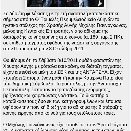
Σε δύο έτη φυλάκισης με τριετή αναστολή καταδικάστηκε
σήμερα από το Θ’ Τριμελές Πλημμελειοδικείο Αθηνών το
ηγετικό στέλεχος της Χρυσής Αυγής Μιχάλης Γιαννόγκωνας,
μέλος της Κεντρικής Επιτροπής, για το αδίκημα της
διατάραξης κοινής ειρήνης από κοινού (α. 189 παρ. 2 ΠΚ),
σε επίθεση τάγματος εφόδου της ναζιστικής οργάνωσης
στην Πετρούπολη την 8 Οκτώβρη 2011.
Θυμίζουμε ότι το Σάββατο 8/10/2011 ομάδα φασιστών της
Χρυσής Αυγής με ρόπαλα και κράνη, σε διάταξη τάγματος,
είχαν επιτεθεί σε μέλη του ΣΕΚ και της ΑΝΤΑΡΣΥΑ. Είχαν
χτυπήσει 2 άτομα, έναν μαθητή και την Κατερίνα Πατρικίου,
τότε δημοτική Σύμβουλο Πετρούπολης με την Ανυπόταχτη
Πετρούπολη, έσπασαν το τραπεζάκι της εξόρμησης,
βρίζοντας και χαιρετώντας ναζιστικά. Το δικαστήριο
καταδίκασε τους δύο εκ των κατηγορουμένων και έπαυσε
υφ’ όρον την ποινική δίωξη για το αδίκημα της διατάραξης
κοινής ειρήνης από κοινού για τους υπόλοιπους τρεις.
Ο Μιχάλης Γιαννόγκωνας είχε καταθέσει στον Άρειο Πάγο το
2014 καταστατικό ίδρυσης νέου κόμματος με την επωνυμία