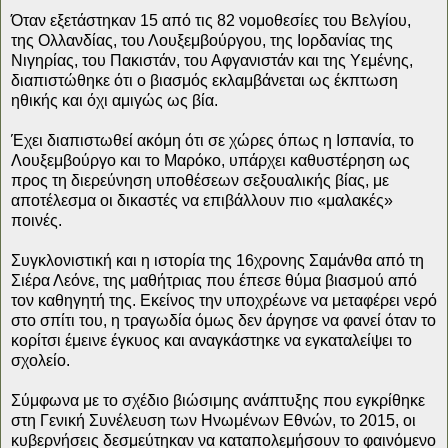
Όταν εξετάστηκαν 15 από τις 82 νομοθεσίες του Βελγίου,
της Ολλανδίας, του Λουξεμβούργου, της Ιορδανίας της
Νιγηρίας, του Πακιστάν, του Αφγανιστάν και της Υεμένης,
διαπιστώθηκε ότι ο βιασμός εκλαμβάνεται ως έκπτωση
ηθικής και όχι αμιγώς ως βία.
Έχει διαπιστωθεί ακόμη ότι σε χώρες όπως η Ισπανία, το
Λουξεμβούργο και το Μαρόκο, υπάρχει καθυστέρηση ως
προς τη διερεύνηση υποθέσεων σεξουαλικής βίας, με
αποτέλεσμα οι δικαστές να επιβάλλουν πιο «μαλακές»
ποινές.
Συγκλονιστική και η ιστορία της 16χρονης Σαμάνθα από τη
Σιέρα Λεόνε, της μαθήτριας που έπεσε θύμα βιασμού από
τον καθηγητή της. Εκείνος την υποχρέωνε να μεταφέρει νερό
στο σπίτι του, η τραγωδία όμως δεν άργησε να φανεί όταν το
κορίτσι έμεινε έγκυος και αναγκάστηκε να εγκαταλείψει το
σχολείο.
Σύμφωνα με το σχέδιο βιώσιμης ανάπτυξης που εγκρίθηκε
στη Γενική Συνέλευση των Ηνωμένων Εθνών, το 2015, οι
κυβερνήσεις δεσμεύτηκαν να καταπολεμήσουν το φαινόμενο