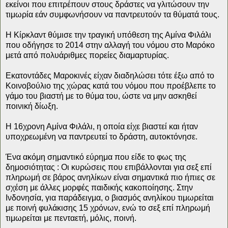
εκείνοι που επιτρέπουν στους δράστες να γλιτώσουν την
τιμωρία εάν συμφωνήσουν να παντρευτούν τα θύματά τους.
Η Κίρκλαντ θύμισε την τραγική υπόθεση της Αμίνα Φιλάλι
που οδήγησε το 2014 στην αλλαγή του νόμου στο Μαρόκο
μετά από πολυάριθμες πορείες διαμαρτυρίας.
Εκατοντάδες Μαροκινές είχαν διαδηλώσει τότε έξω από το
Κοινοβούλιο της χώρας κατά του νόμου που προέβλεπε το
γάμο του βιαστή με το θύμα του, ώστε να μην ασκηθεί
ποινική δίωξη.
Η 16χρονη Αμίνα Φιλάλι, η οποία είχε βιαστεί και ήταν
υποχρεωμένη να παντρευτεί το δράστη, αυτοκτόνησε.
Ένα ακόμη σημαντικό εύρημα που είδε το φως της
δημοσιότητας : Οι κυρώσεις που επιβάλλονται για σεξ επί
πληρωμή σε βάρος ανηλίκων είναι σημαντικά πιο ήπιες σε
σχέση με άλλες μορφές παιδικής κακοποίησης. Στην
Ινδονησία, για παράδειγμα, ο βιασμός ανηλίκου τιμωρείται
με ποινή φυλάκισης 15 χρόνων, ενώ το σεξ επί πληρωμή
τιμωρείται με πενταετή, μόλις, ποινή.