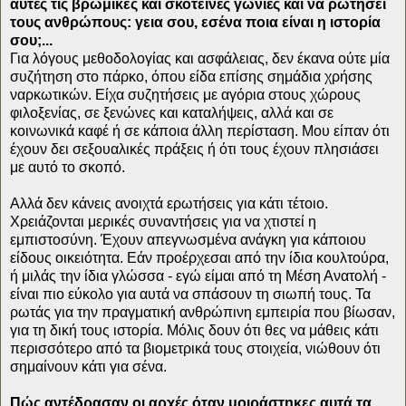
αυτές τις βρώμικες και σκοτεινές γωνιές και να ρωτήσει
τους ανθρώπους: γεια σου, εσένα ποια είναι η ιστορία
σου;...
Για λόγους μεθοδολογίας και ασφάλειας, δεν έκανα ούτε μία
συζήτηση στο πάρκο, όπου είδα επίσης σημάδια χρήσης
ναρκωτικών. Είχα συζητήσεις με αγόρια στους χώρους
φιλοξενίας, σε ξενώνες και καταλήψεις, αλλά και σε
κοινωνικά καφέ ή σε κάποια άλλη περίσταση. Μου είπαν ότι
έχουν δει σεξουαλικές πράξεις ή ότι τους έχουν πλησιάσει
με αυτό το σκοπό.
Αλλά δεν κάνεις ανοιχτά ερωτήσεις για κάτι τέτοιο.
Χρειάζονται μερικές συναντήσεις για να χτιστεί η
εμπιστοσύνη. Έχουν απεγνωσμένα ανάγκη για κάποιου
είδους οικειότητα. Εάν προέρχεσαι από την ίδια κουλτούρα,
ή μιλάς την ίδια γλώσσα - εγώ είμαι από τη Μέση Ανατολή -
είναι πιο εύκολο για αυτά να σπάσουν τη σιωπή τους. Τα
ρωτάς για την πραγματική ανθρώπινη εμπειρία που βίωσαν,
για τη δική τους ιστορία. Μόλις δουν ότι θες να μάθεις κάτι
περισσότερο από τα βιομετρικά τους στοιχεία, νιώθουν ότι
σημαίνουν κάτι για σένα.
Πώς αντέδρασαν οι αρχές όταν μοιράστηκες αυτά τα