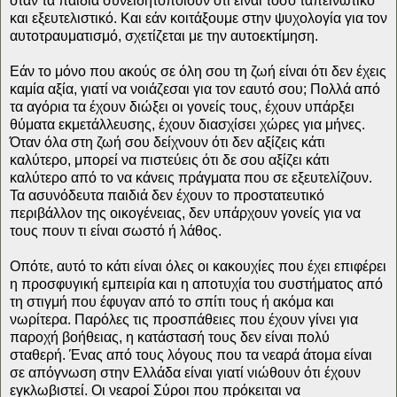
όταν τα παιδιά συνειδητοποιούν ότι είναι τόσο ταπεινωτικό
και εξευτελιστικό. Και εάν κοιτάξουμε στην ψυχολογία για τον
αυτοτραυματισμό, σχετίζεται με την αυτοεκτίμηση.
Εάν το μόνο που ακούς σε όλη σου τη ζωή είναι ότι δεν έχεις
καμία αξία, γιατί να νοιάζεσαι για τον εαυτό σου; Πολλά από
τα αγόρια τα έχουν διώξει οι γονείς τους, έχουν υπάρξει
θύματα εκμετάλλευσης, έχουν διασχίσει χώρες για μήνες.
Όταν όλα στη ζωή σου δείχνουν ότι δεν αξίζεις κάτι
καλύτερο, μπορεί να πιστεύεις ότι δε σου αξίζει κάτι
καλύτερο από το να κάνεις πράγματα που σε εξευτελίζουν.
Τα ασυνόδευτα παιδιά δεν έχουν το προστατευτικό
περιβάλλον της οικογένειας, δεν υπάρχουν γονείς για να
τους πουν τι είναι σωστό ή λάθος.
Οπότε, αυτό το κάτι είναι όλες οι κακουχίες που έχει επιφέρει
η προσφυγική εμπειρία και η αποτυχία του συστήματος από
τη στιγμή που έφυγαν από το σπίτι τους ή ακόμα και
νωρίτερα. Παρόλες τις προσπάθειες που έχουν γίνει για
παροχή βοήθειας, η κατάστασή τους δεν είναι πολύ
σταθερή. Ένας από τους λόγους που τα νεαρά άτομα είναι
σε απόγνωση στην Ελλάδα είναι γιατί νιώθουν ότι έχουν
εγκλωβιστεί. Οι νεαροί Σύροι που πρόκειται να