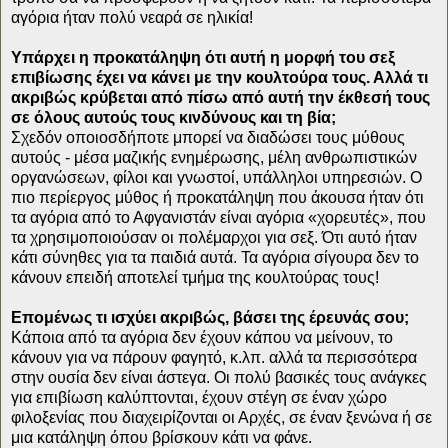
αγόρια ήταν πολύ νεαρά σε ηλικία!
Υπάρχει η προκατάληψη ότι αυτή η μορφή του σεξ
επιβίωσης έχει να κάνει με την κουλτούρα τους. Αλλά τι
ακριβώς κρύβεται από πίσω από αυτή την έκθεσή τους
σε όλους αυτούς τους κινδύνους και τη βία;
Σχεδόν οποιοσδήποτε μπορεί να διαδώσει τους μύθους
αυτούς - μέσα μαζικής ενημέρωσης, μέλη ανθρωπιστικών
οργανώσεων, φίλοι και γνωστοί, υπάλληλοι υπηρεσιών. Ο
πιο περίεργος μύθος ή προκατάληψη που άκουσα ήταν ότι
τα αγόρια από το Αφγανιστάν είναι αγόρια «χορευτές», που
τα χρησιμοποιούσαν οι πολέμαρχοι για σεξ. Ότι αυτό ήταν
κάτι σύνηθες για τα παιδιά αυτά. Τα αγόρια σίγουρα δεν το
κάνουν επειδή αποτελεί τμήμα της κουλτούρας τους!
Επομένως τι ισχύει ακριβώς, βάσει της έρευνάς σου;
Κάποια από τα αγόρια δεν έχουν κάπου να μείνουν, το
κάνουν για να πάρουν φαγητό, κ.λπ. αλλά τα περισσότερα
στην ουσία δεν είναι άστεγα. Οι πολύ βασικές τους ανάγκες
για επιβίωση καλύπτονται, έχουν στέγη σε έναν χώρο
φιλοξενίας που διαχειρίζονται οι Αρχές, σε έναν ξενώνα ή σε
μια κατάληψη όπου βρίσκουν κάτι να φάνε.