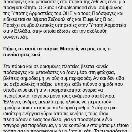
πρόσφυγες και μετανάστες στα πάρκα της Αθήνας είναι μια
πραγματικότητα. Ο Suhail Abualsameed είναι σύμβουλος
της Ύπατης Αρμοστείας του ΟΗΕ για τους Πρόσφυγες και
ειδικεύεται σε θέματα Σεξουαλικής και Έμφυλης Βίας.
Παρέχει συμβουλευτικές υπηρεσίες στην Ύπατη Αρμοστεία
στην Ελλάδα, στην οποία έδωσε και την ακόλουθη
συνέντευξη.
Πήγες σε αυτά τα πάρκα. Μπορείς να μας πεις τι
συνάντησες εκεί;
Στα πάρκα και σε ορισμένες πλατείες βλέπει κανείς
πρόσφυγες και μετανάστες να ζουν μέσα στη φτώχεια,
βλέπεις σημάδια μη υγιούς συμπεριφοράς. Αν και δεν είδα
τις σεξουαλικές πράξεις, υπήρχε κάθε πιθανό σημάδι που
υποδείκνυε αυτή την πραγματικότητα: αγόρια να
περιφέρονται τριγύρω μόνα τους ανάμεσα στα δέντρα,
Έλληνες άνδρες μεγαλύτερης ηλικίας να περπατούν
τριγύρω άσκοπα και με πολύ αργό ρυθμό. Υπάρχει μια
ιδιαίτερη ενέργεια γύρω από τις κινήσεις τους όταν
πλησιάζουν ο ένας τον άλλο, για να προσφέρουν ένα
τσιγάρο για παράδειγμα, για να κοιτάξουν στα μάτια με τέτοιο
τρόπο σα να προσφέρουν ή να ζητούν κάτι. Τα περισσότερα