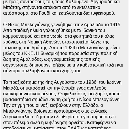
με τρεις συντρόφους του, τους Καλούμενο, Αργυριάδη και
Μπάτση, στήνονται απέναντι από το εκτελεστικό
απόσπασμα, στο Γουδί και εκτελούνται δια τυφεκισμού.
Ο Νίκος Μπελογιάννης γεννήθηκε στην Αμαλιάδα το 1915.
Από παιδική ηλικία γαλουχήθηκε με τα ιδανικά του
κομμουνισμού και από νωρίς, στα φοιτητικά του κιόλας
χρόνια, στη Νομική Αθηνών, στοχοποιείται λόγω της
πολιτικής του δράσης. Από το 1934 ο Μπελογιάννης είναι
μέλος του ΚΚΕ. Η δυναμική του παρουσία στην πολιτική
ζωή της Αμαλιάδας, ως γραμματέας της τοπικής
οργάνωσης, δημιουργεί ρήξεις με την καθεστωτική τάξη και
σύντομα συλλαμβάνεται και εξορίζεται.
Το πραξικόπημα της 4ης Αυγούστου του 1936, του Ιωάννη
Μεταξά, σηματοδοτεί και την έναρξη ενός ανηλεούς
αντικομουνιστικού μένους. Οι φυλακίσεις, οι εξορίες και τα
βασανιστήρια σημάδεψαν τη ζωή του Νίκου Μπελογιάννη.
Την στιγμή που οι ναζί εισβάλουν στην Ελλάδα, ο
Μπελογιάννης βρίσκεται κρατούμενος στις φυλακές
Ακροναυπλίου. Ζητά την ελευθερία του για συμμετάσχει
στον πόλεμο αλλά η κυβέρνηση αρνείται. Καταφέρνει να
αποδράσει και εντάσσεται στον ΕΛΑΣ ως καπετάνιος