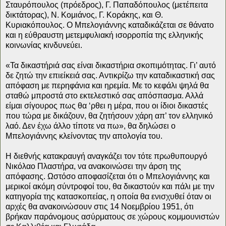
Σταυρόπουλος (πρόεδρος), Γ. Παπαδόπουλος (μετέπειτα
δικτάτορας), Ν. Κομιάνος, Γ. Κοράκης, και Θ.
Κυριακόπουλος. Ο Μπελογιάννης καταδικάζεται σε θάνατο
και η εύθραυστη μετεμφυλιακή ισορροπία της ελληνικής
κοινωνίας κινδυνεύει.
«Τα δικαστήριά σας είναι δικαστήρια σκοπιμότητας. Γι’ αυτό
δε ζητώ την επιείκειά σας. Αντικρίζω την καταδικαστική σας
απόφαση με περηφάνια και ηρεμία. Με το κεφάλι ψηλά θα
σταθώ μπροστά στο εκτελεστικό σας απόσπασμα. Αλλά
είμαι σίγουρος πως θα ‘ρθει η μέρα, που οι ίδιοι δικαστές
που τώρα με δικάζουν, θα ζητήσουν χάρη απ’ τον ελληνικό
λαό. Δεν έχω άλλο τίποτε να πω», θα δηλώσει ο
Μπελογιάννης κλείνοντας την απολογία του.
Η διεθνής κατακραυγή αναγκάζει τον τότε πρωθυπουργό
Νικόλαο Πλαστήρα, να ανακοινώσει την άρση της
απόφασης. Ωστόσο αποφασίζεται ότι ο Μπελογιάννης και
μερικοί ακόμη σύντροφοί του, θα δικαστούν και πάλι με την
κατηγορία της κατασκοπείας, η οποία θα ενισχυθεί όταν οι
αρχές θα ανακοινώσουν στις 14 Νοεμβρίου 1951, ότι
βρήκαν παράνομους ασύρματους σε χώρους κομμουνιστών