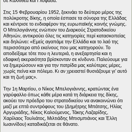
σε Καλλιθέα και Γλυφάδα.
Στις 15 Φεβρουαρίου 1952, ξεκινάει το δεύτερο μέρος της
πολύκροτης δίκης, η οποία έσπασε τα σύνορα της Ελλάδας
και κέντρισε το ενδιαφέρον της ευρωπαϊκής κοινής γνώμης.
Ο Μπελογιάννης ενώπιον του Διαρκούς Στρατοδικείου
Αθηνών, αντικρούει όλες τις κατηγορίες περί κατασκοπείας
και δηλώνει: «Εμείς αγαπάμε την Ελλάδα και το λαό της
περισσότερο από εκείνους που μας κατηγορούν. Το
αποδείξαμε τότε που η λευτεριά, η ανεξαρτησία και η
εδαφική ακεραιότητα βρίσκονταν σε κίνδυνο. Παλεύουμε για
να ξημερώσουν και για την πατρίδα μας καλύτερες μέρες,
χωρίς πείνα και πόλεμο. Κι αν χρειαστεί θυσιάζουμε γι’ αυτό
και τη ζωή μας».
Την 1η Μαρτίου, ο Νίκος Μπελογιάννης, κρατώντας ένα
γαρύφαλλο όπως κάθε μέρα κατά τη διάρκεια της δίκης,
ακούει τον πρόεδρο του στρατοδικείου να ανακοινώνει ότι
μαζί με επτά συντρόφους του (Δημήτρης Μπάτσης, Ηλίας
Αργυριάδης, Νίκος Καλούμενος, Τάκης Λαζαρίδης,
Χαρίλαος Τουλιάτος, Μιλτιάδης Μπισμπιάνος και Έλλη
Ιωαννίδου) καταδικάζεται σε θάνατο.