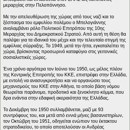
μεραρχίας στην Πελοπόννησο.
Με την απελευθέρωση της χώρας από τους ναζί και το
ξέσπασμα του εμφυλίου πολέμου ο Μπελογιάννης
αναλαμβάνει ρόλο Πολιτικού Επιτρόπου της 10ης
Μεραρχίας του Δημοκρατικού Στρατού. Από αυτή τη θέση θα
παλέψει για τα ιδανικά του μέχρι και την τελευταία στιγμή της
εμφύλιας σύρραξης. Το 1949, μετά την ήττα, εγκαταλείπει τη
χώρα, βρίσκοντας προσωρινό καταφύγιο στις γειτονικές
σοσιαλιστικές χώρες.
Ένα χρόνο αργότερα τον Ιούνιο του 1950, ως μέλος πλέον
της Κεντρικής Επιτροπής του ΚΚΕ, επιστρέφει στην Ελλάδα,
με εντολή να ανασυγκροτήσει και να οργανώσει τους
μηχανισμούς του ΚΚΕ στην Αθήνα, το οποίο βάση νόμου
θεωρείται παράνομο, προδοτικό και ξενοκίνητο κόμμα, που
δρα ενάντια στην εδαφική ακεραιότητα της Ελλάδας.
Το Δεκέμβρη του 1950 συλλαμβάνεται, μαζί με 93
συντρόφους του, και μετά από εννιά μήνες βασανιστηρίων,
τον Οκτώβρη του 1951, οδηγείται ενώπιον του έκτακτου
στρατοδικείου, το οποίο αποτελούσαν οι Ανδρέας