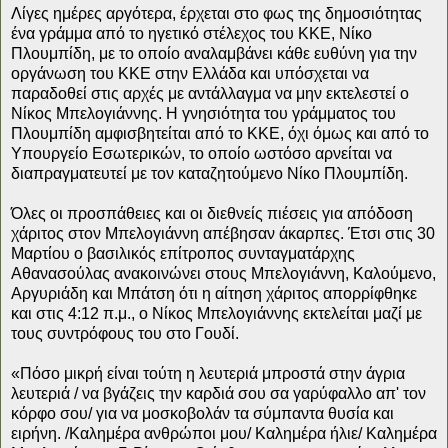
Λίγες ημέρες αργότερα, έρχεται στο φως της δημοσιότητας
ένα γράμμα από το ηγετικό στέλεχος του ΚΚΕ, Νίκο
Πλουμπίδη, με το οποίο αναλαμβάνει κάθε ευθύνη για την
οργάνωση του ΚΚΕ στην Ελλάδα και υπόσχεται να
παραδοθεί στις αρχές με αντάλλαγμα να μην εκτελεστεί ο
Νίκος Μπελογιάννης. Η γνησιότητα του γράμματος του
Πλουμπίδη αμφισβητείται από το ΚΚΕ, όχι όμως και από το
Υπουργείο Εσωτερικών, το οποίο ωστόσο αρνείται να
διαπραγματευτεί με τον καταζητούμενο Νίκο Πλουμπίδη.
Όλες οι προσπάθειες και οι διεθνείς πιέσεις για απόδοση
χάριτος στον Μπελογιάννη απέβησαν άκαρπες. Έτσι στις 30
Μαρτίου ο βασιλικός επίτροπος συνταγματάρχης
Αθανασούλας ανακοινώνει στους Μπελογιάννη, Καλούμενο,
Αργυριάδη και Μπάτση ότι η αίτηση χάριτος απορρίφθηκε
και στις 4:12 π.μ., ο Νίκος Μπελογιάννης εκτελείται μαζί με
τους συντρόφους του στο Γουδί.
«Πόσο μικρή είναι τούτη η λευτεριά μπροστά στην άγρια
λευτεριά / να βγάζεις την καρδιά σου σα γαρύφαλλο απ' τον
κόρφο σου/ για να μοσκοβολάν τα σύμπαντα θυσία και
ειρήνη. /Καλημέρα ανθρώποι μου/ Καλημέρα ήλιε/ Καλημέρα