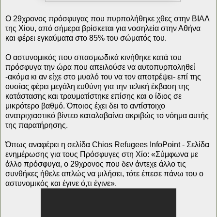
Ο 29χρονος πρόσφυγας που πυρπολήθηκε χθες στην ΒΙΑΛ
της Χίου, από σήμερα βρίσκεται για νοσηλεία στην Αθήνα
και φέρει εγκαύματα στο 85% του σώματός του.
Ο αστυνομικός που σπασμωδικά κινήθηκε κατά του
πρόσφυγα την ώρα που απειλούσε να αυτοπυρποληθεί
-ακόμα κι αν είχε στο μυαλό του να τον αποτρέψει- επί της
ουσίας φέρει μεγάλη ευθύνη για την τελική έκβαση της
κατάστασης και τραυματίστηκε επίσης και ο ίδιος σε
μικρότερο βαθμό. Όποιος έχει δει το αντίστοιχο
ανατριχιαστικό βίντεο καταλαβαίνει ακριβώς το νόημα αυτής
της παρατήρησης.
Όπως αναφέρει η σελίδα Chios Refugees InfoPoint - Σελίδα
ενημέρωσης για τους Πρόσφυγες στη Χίο: «Σύμφωνα με
άλλο πρόσφυγα, ο 29χρονος που δεν άντεχε άλλο τις
συνθήκες ήθελε απλώς να μιλήσει, τότε έπεσε πάνω του ο
αστυνομικός και έγινε ό,τι έγινε».