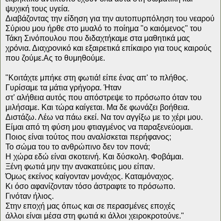
ψυχική τους υγεία.
Διαβάζοντας την είδηση για την αυτοπυρπόληση του νεαρού
Σύριου μου ήρθε στο μυαλό το ποίημα "ο καιόμενος" του
Τάκη Σινόπουλου που διδαχτήκαμε στα μαθητικά μας
χρόνια. Διαχρονικό και εξαιρετικά επίκαιρο για τους καιρούς
που ζούμε.Ας το θυμηθούμε.
"Κοιτάχτε μπήκε στη φωτιά! είπε ένας απ' το πλήθος.
Γυρίσαμε τα μάτια γρήγορα. Ήταν
στ' αλήθεια αυτός που απόστρεψε το πρόσωπο όταν του
μιλήσαμε. Και τώρα καίγεται. Μα δε φωνάζει βοήθεια.
Διστάζω. Λέω να πάω εκεί. Να τον αγγίξω με το χέρι μου.
Είμαι από τη φύση μου φτιαγμένος να παραξενεύομαι.
Ποιος είναι τούτος που αναλίσκεται περήφανος;
Το σώμα του το ανθρώπινο δεν τον πονά;
Η χώρα εδώ είναι σκοτεινή. Και δύσκολη. Φοβάμαι.
Ξένη φωτιά μην την ανακατεύεις μου είπαν.
Όμως εκείνος καίγονταν μονάχος. Καταμόναχος.
Κι όσο αφανίζονταν τόσο άστραφτε το πρόσωπο.
Γινόταν ήλιος.
Στην εποχή μας όπως και σε περασμένες εποχές
άλλοι είναι μέσα στη φωτιά κι άλλοι χειροκροτούνε."