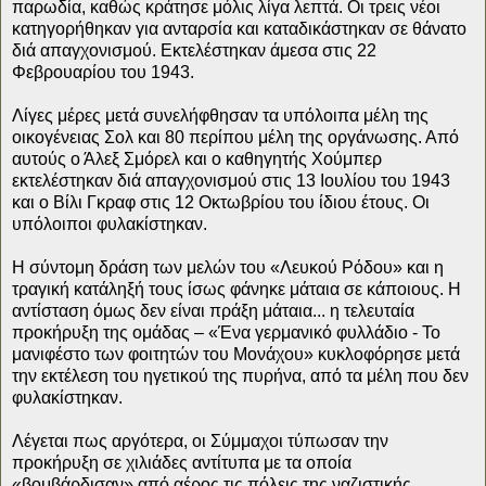
παρωδία, καθώς κράτησε μόλις λίγα λεπτά. Οι τρεις νέοι
κατηγορήθηκαν για ανταρσία και καταδικάστηκαν σε θάνατο
διά απαγχονισμού. Εκτελέστηκαν άμεσα στις 22
Φεβρουαρίου του 1943.
Λίγες μέρες μετά συνελήφθησαν τα υπόλοιπα μέλη της
οικογένειας Σολ και 80 περίπου μέλη της οργάνωσης. Από
αυτούς ο Άλεξ Σμόρελ και ο καθηγητής Χούμπερ
εκτελέστηκαν διά απαγχονισμού στις 13 Ιουλίου του 1943
και ο Βίλι Γκραφ στις 12 Οκτωβρίου του ίδιου έτους. Οι
υπόλοιποι φυλακίστηκαν.
Η σύντομη δράση των μελών του «Λευκού Ρόδου» και η
τραγική κατάληξή τους ίσως φάνηκε μάταια σε κάποιους. Η
αντίσταση όμως δεν είναι πράξη μάταια... η τελευταία
προκήρυξη της ομάδας – «Ένα γερμανικό φυλλάδιο - Το
μανιφέστο των φοιτητών του Μονάχου» κυκλοφόρησε μετά
την εκτέλεση του ηγετικού της πυρήνα, από τα μέλη που δεν
φυλακίστηκαν.
Λέγεται πως αργότερα, οι Σύμμαχοι τύπωσαν την
προκήρυξη σε χιλιάδες αντίτυπα με τα οποία
«βομβάρδισαν» από αέρος τις πόλεις της ναζιστικής