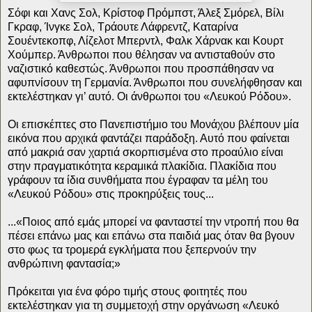
Σόφι και Χανς Σολ, Κρίστοφ Πρόμπστ, Άλεξ Σμόρελ, Βίλι
Γκραφ, Ίνγκε Σολ, Τράουτε Λάφρεντζ, Καταρίνα
Σουέντεκοπφ, Λίζελοτ Μπερντλ, Φαλκ Χάρνακ και Κουρτ
Χούμπερ. Άνθρωποι που θέλησαν να αντισταθούν στο
ναζιστικό καθεστώς. Άνθρωποι που προσπάθησαν να
αφυπνίσουν τη Γερμανία. Άνθρωποι που συνελήφθησαν και
εκτελέστηκαν γι’ αυτό. Οι άνθρωποι του «Λευκού Ρόδου».
Οι επισκέπτες στο Πανεπιστήμιο του Μονάχου βλέπουν μία
εικόνα που αρχικά φαντάζει παράδοξη. Αυτό που φαίνεται
από μακριά σαν χαρτιά σκορπισμένα στο προαύλιο είναι
στην πραγματικότητα κεραμικά πλακίδια. Πλακίδια που
γράφουν τα ίδια συνθήματα που έγραφαν τα μέλη του
«Λευκού Ρόδου» στις προκηρύξεις τους...
...«Ποιος από εμάς μπορεί να φανταστεί την ντροπή που θα
πέσει επάνω μας και επάνω στα παιδιά μας όταν θα βγουν
στο φως τα τρομερά εγκλήματα που ξεπερνούν την
ανθρώπινη φαντασία;»
Πρόκειται για ένα φόρο τιμής στους φοιτητές που
εκτελέστηκαν για τη συμμετοχή στην οργάνωση «Λευκό