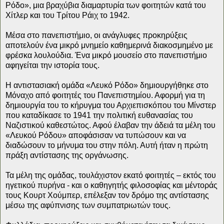
Ρόδο», μια βραχύβια διαμαρτυρία των φοιτητών κατά του
Χίτλερ και του Τρίτου Ράιχ το 1942.
Μέσα στο πανεπιστήμιο, οι ανάγλυφες προκηρύξεις
αποτελούν ένα μικρό μνημείο καθημερινά διακοσμημένο με
φρέσκα λουλούδια. Ένα μικρό μουσείο στο πανεπιστήμιο
αφηγείται την ιστορία τους.
Η αντιστασιακή ομάδα «Λευκό Ρόδο» δημιουργήθηκε στο
Μόναχο από φοιτητές του Πανεπιστημίου. Αφορμή για τη
δημιουργία του το κήρυγμα του Αρχιεπισκόπου του Μίνστερ
που καταδίκασε το 1941 την πολιτική ευθανασίας του
Ναζιστικού καθεστώτος. Αφού έλαβαν την άδειά τα μέλη του
«Λευκού Ρόδου» αποφάσισαν να τυπώσουν και να
διαδώσουν το μήνυμα του στην πόλη. Αυτή ήταν η πρώτη
πράξη αντίστασης της οργάνωσης.
Τα μέλη της ομάδας, τουλάχιστον εκατό φοιτητές – εκτός του
ηγετικού πυρήνα - και ο καθηγητής φιλοσοφίας και μέντοράς
τους Κουρτ Χούμπερ, επέλεξαν τον δρόμο της αντίστασης
μέσω της αφύπνισης των συμπατριωτών τους.