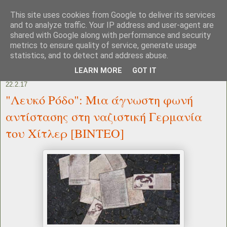
This site uses cookies from Google to deliver its services
and to analyze traffic. Your IP address and user-agent are
shared with Google along with performance and security
metrics to ensure quality of service, generate usage
statistics, and to detect and address abuse.
LEARN MORE
GOT IT
22.2.17
"Λευκό Ρόδο": Μια άγνωστη φωνή
αντίστασης στη ναζιστική Γερμανία
του Χίτλερ [ΒΙΝΤΕΟ]