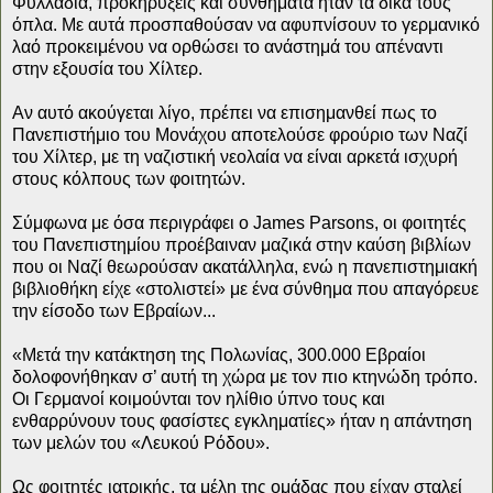
Φυλλάδια, προκηρύξεις και συνθήματα ήταν τα δικά τους
όπλα. Με αυτά προσπαθούσαν να αφυπνίσουν το γερμανικό
λαό προκειμένου να ορθώσει το ανάστημά του απέναντι
στην εξουσία του Χίλτερ.
Αν αυτό ακούγεται λίγο, πρέπει να επισημανθεί πως το
Πανεπιστήμιο του Μονάχου αποτελούσε φρούριο των Ναζί
του Χίλτερ, με τη ναζιστική νεολαία να είναι αρκετά ισχυρή
στους κόλπους των φοιτητών.
Σύμφωνα με όσα περιγράφει ο James Parsons, οι φοιτητές
του Πανεπιστημίου προέβαιναν μαζικά στην καύση βιβλίων
που οι Ναζί θεωρούσαν ακατάλληλα, ενώ η πανεπιστημιακή
βιβλιοθήκη είχε «στολιστεί» με ένα σύνθημα που απαγόρευε
την είσοδο των Εβραίων...
«Μετά την κατάκτηση της Πολωνίας, 300.000 Εβραίοι
δολοφονήθηκαν σ’ αυτή τη χώρα με τον πιο κτηνώδη τρόπο.
Οι Γερμανοί κοιμούνται τον ηλίθιο ύπνο τους και
ενθαρρύνουν τους φασίστες εγκληματίες» ήταν η απάντηση
των μελών του «Λευκού Ρόδου».
Ως φοιτητές ιατρικής, τα μέλη της ομάδας που είχαν σταλεί