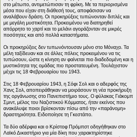
στο μέτωπο, αντιμετώπισαν τη φρίκη. Με τα περιορισμένα
μέσα που είχαν στη διάθεσή τους, αποφάσισαν να
αναλάβουν δράση. Οι προκηρύξεις τυπώνονταν διπλές και
με μεγάλη μυστικότητα. Προκειμένου να διατηρηθεί
απόρρητο το χαρτί και το μελάνι αγοράζονταν σε μικρές
ποσότητες και από πολλά καταστήματα.
Οι προκηρύξεις δεν τυπωνόντουσαν μόνο στο Μόναχο. Τα
μέλη ταξίδευαν και σε άλλες πόλεις προκειμένου να τις
τυπώσουν, ώστε η κίνηση αν φαίνεται πιο διαδεδομένη και η
μυστικότητα της ομάδας πιο προστατευμένη. Τουλάχιστον
μέχρι τις 18 Φεβρουαρίου του 1943.
Στις 18 Φεβρουαρίου 1943, η Σόφι Σολ και ο αδερφός της
Χανς Σολ, αποπειράθηκαν να μοιράσουν τη νέα προκήρυξη
της οργάνωσης στο Πανεπιστήμιο τους. Ο φύλακας Γιάκομπ
Σμιντ, μέλος του Ναζιστικού Κόμματος, ήταν εκείνος που
ανακάλυψε ποιοι βρίσκονταν πίσω από την «παράνομη»
δραστηριότητα. Ειδοποίησε τη Γκεστάπο.
Τα δύο αδέρφια και ο Κρίστοφ Πρόμπστ οδηγήθηκαν στο
Λαϊκό Δικαστήριο για μία δίκη που χαρακτηρίστηκε