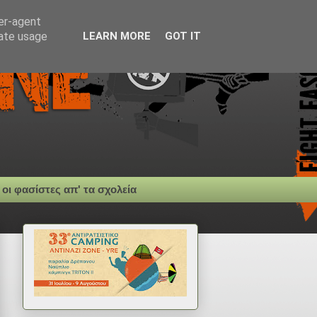
ser-agent
rate usage
LEARN MORE
GOT IT
 οι φασίστες απ' τα σχολεία