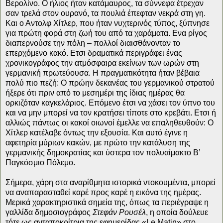
Βερολίνο. Ο ήλιος ήταν κατάμαυρος, τα σύννεφα έτρεχαν
σαν τρελά στον ουρανό, τα πουλιά έπεφταν νεκρά στη γη.
Και ο Αντολφ Χίτλερ, που ήταν νυχτερινός τύπος, ξύπνησε
για πρώτη φορά στη ζωή του από τα χαράματα.
Ενα ρίγος
διαπερνούσε την πόλη – πολλοί διαισθάνονταν το
επερχόμενο κακό. Ετσι δραματικά περιγράφει ένας
χρονικογράφος την ατμόσφαιρα εκείνων των ωρών στη
γερμανική πρωτεύουσα. Η πραγματικότητα ήταν βέβαια
πολύ πιο πεζή: Ο πρώην δεκανέας του γερμανικού στρατού
ήξερε ότι πριν από το μεσημέρι της ίδιας ημέρας θα
ορκιζόταν καγκελάριος. Επόμενο έτσι να χάσει τον ύπνο του
και να μην μπορεί να τον κρατήσει τίποτε στο κρεβάτι. Ετσι ή
αλλιώς πάντως οι κακοί οιωνοί έμελλε να επαληθευθούν: Ο
Χίτλερ κατέλαβε όντως την εξουσία. Και αυτό έγινε η
αφετηρία μύριων κακών, με πρώτο την κατάλυση της
γερμανικής δημοκρατίας και ύστερα τον πολυαίμακτο Β’
Παγκόσμιο Πόλεμο.
Σήμερα, χάρη στα αναρίθμητα ιστορικά ντοκουμέντα, μπορεί
να αναπαρασταθεί καρέ προς καρέ η εικόνα της ημέρας.
Μερικά χαρακτηριστικά σημεία της, όπως τα περιέγραψε η
γαλλίδα δημοσιογράφος
Στεφάν Ρουσέλ
, η οποία δούλευε
τότε ως ανταποκρίτρια της εφημερίδας «Le Matin» στο