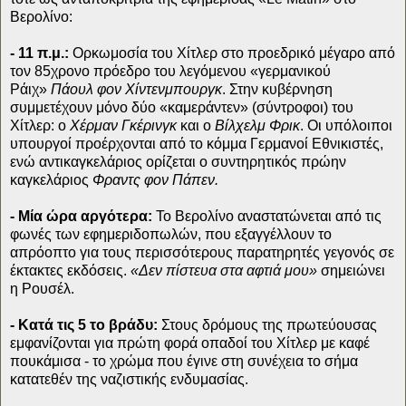
Βερολίνο:
- 11 π.μ.:
Ορκωμοσία του Χίτλερ στο προεδρικό μέγαρο από
τον 85χρονο πρόεδρο του λεγόμενου «γερμανικού
Ράιχ»
Πάουλ φον Χίντενμπουργκ
. Στην κυβέρνηση
συμμετέχουν μόνο δύο «καμεράντεν» (σύντροφοι) του
Χίτλερ: ο
Χέρμαν Γκέρινγκ
και ο
Βίλχελμ Φρικ
. Οι υπόλοιποι
υπουργοί προέρχονται από το κόμμα Γερμανοί Εθνικιστές,
ενώ αντικαγκελάριος ορίζεται ο συντηρητικός πρώην
καγκελάριος
Φραντς φον Πάπεν.
- Μία ώρα αργότερα:
Το Βερολίνο αναστατώνεται από τις
φωνές των εφημεριδοπωλών, που εξαγγέλλουν το
απρόοπτο για τους περισσότερους παρατηρητές γεγονός σε
έκτακτες εκδόσεις.
«Δεν πίστευα στα αφτιά μου»
σημειώνει
η Ρουσέλ.
- Κατά τις 5 το βράδυ:
Στους δρόμους της πρωτεύουσας
εμφανίζονται για πρώτη φορά οπαδοί του Χίτλερ με καφέ
πουκάμισα - το χρώμα που έγινε στη συνέχεια το σήμα
κατατεθέν της ναζιστικής ενδυμασίας.