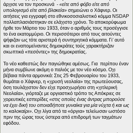
άρχισε να τον προσκυνά -
«είτε από φόβο είτε από
υπολογισμό είτε από βλακεία»
σημειώνει ο Χάφνερ. Οι
αιτήσεις για εγγραφή στο εθνικοσοσιαλιστικό κόμμα ΝSDAP
πολλαπλασιάστηκαν σε ελάχιστο χρόνο. Το αποκορύφωμα
ήρθε τον Μάρτιο του 1933, όταν ο αριθμός τους προσέγγισε
το ένα εκατομμύριο. Οι περισσότεροι από τους αιτούντες
ψήφιζαν ως τότε αριστερά ή συντηρητικά κόμματα. Γι' αυτό
και οι εναπομείναντες δημοκράτες τούς χαρακτήριζαν
σκωπτικά «πεσόντες» της δημοκρατίας.
Το νέο καθεστώς δεν παγιώθηκε αμέσως. Για περίπου έναν
μήνα συμβίωνε ακόμη ο παλιός με τον νέο κόσμο. Οχι
βέβαια πάντα αρμονικά: Στις 25 Φεβρουαρίου του 1933,
θυμάται ο Χάφνερ, η «χρυσή νεολαία» της πρωτεύουσας,
όση τουλάχιστον δεν είχε προσχωρήσει στη «χιτλερική
Νεολαία», γιόρταζε με οργιαστικό τρόπο τις Απόκριες σε
χορευτικές εσπερίδες
«στις οποίες ένας άντρας μπορούσε
να έχει δική του οποιαδήποτε γυναίκα για μία νύχτα ή και ως
το καλοκαίρι»
. Οχι λίγα από τα «όργια» τελείωσαν ωστόσο
πριν της ώρας τους ύστερα από επιδρομή των ταγμάτων
εφόδου.