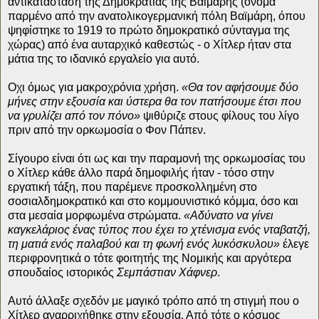
αντικατάσταση της Δημοκρατίας της Βαϊμάρης (όνομα
παρμένο από την ανατολικογερμανική πόλη Βαϊμάρη, όπου
ψηφίστηκε το 1919 το πρώτο δημοκρατικό σύνταγμα της
χώρας) από ένα αυταρχικό καθεστώς - ο Χίτλερ ήταν στα
μάτια της το ιδανικό εργαλείο για αυτό.
Οχι όμως για μακροχρόνια χρήση.
«Θα τον αφήσουμε δύο
μήνες στην εξουσία και ύστερα θα τον πατήσουμε έτσι που
να γρυλίζει από τον πόνο»
ψιθύριζε στους φίλους του λίγο
πριν από την ορκωμοσία ο Φον Πάπεν.
Σίγουρο είναι ότι ως και την παραμονή της ορκωμοσίας του
ο Χίτλερ κάθε άλλο παρά δημοφιλής ήταν - τόσο στην
εργατική τάξη, που παρέμενε προσκολλημένη στο
σοσιαλδημοκρατικό και στο κομμουνιστικό κόμμα, όσο και
στα μεσαία μορφωμένα στρώματα.
«Αδύνατο να γίνει
καγκελάριος ένας τύπος που έχει το χτένισμα ενός νταβατζή,
τη ματιά ενός παλαβού και τη φωνή ενός λυκόσκυλου»
έλεγε
περιφρονητικά ο τότε φοιτητής της Νομικής και αργότερα
σπουδαίος ιστορικός
Σεμπάστιαν Χάφνερ
.
Αυτό άλλαξε σχεδόν με μαγικό τρόπο από τη στιγμή που ο
Χίτλερ αναρριχήθηκε στην εξουσία. Από τότε ο κόσμος