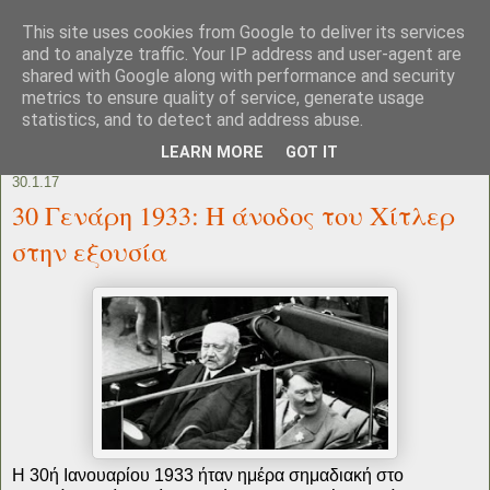
This site uses cookies from Google to deliver its services
and to analyze traffic. Your IP address and user-agent are
shared with Google along with performance and security
metrics to ensure quality of service, generate usage
statistics, and to detect and address abuse.
LEARN MORE
GOT IT
30.1.17
30 Γενάρη 1933: Η άνοδος του Χίτλερ
στην εξουσία
Η 30ή Ιανουαρίου 1933 ήταν ημέρα σημαδιακή στο