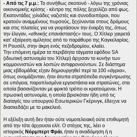
- Από τις 7 μ.μ.:
Το συνήθως σκοτεινό - λόγω της χρόνιας
οικονομικής κρίσης - κέντρο της πόλης ξεχειλίζει από φως.
Εκατοντάδες χιλιάδες ναζιστές και συνοδοιπόροι, που
κρατούν αναμμένους πυρσούς, ξεχύνονται στους δρόμους
και στις πλατείες για να γιορτάσουν την έναρξη της, όπως
την έλεγαν,
«εθνικής επανάστασής»
τους. Ο Χίτλερ χαιρετά
κατ' εξαίρεση αμίλητος από το παράθυρο της Καγκελαρίας.
Η Ρουσέλ, στην άκρη ενός πεζοδρομίου, κλαίει.
Την επόμενη ημέρα τα περιβόητα τάγματα εφόδου SA
(ιδιωτική αστυνομία του Χίτλερ) άρχισαν το κυνήγι των
κομμουνιστών και λοιπών αντιφρονούντων. Σε διάστημα
μιας εβδομάδας είχαν δημιουργηθεί περί τα 100
«άγρια»
,
όπως ονομάζονταν, ήτοι άτυπα στρατόπεδα συγκέντρωσης
σε υπόγεια, παροπλισμένα εργοστάσια και στρατώνες, στα
οποία βασανίζονταν με φρικτό τρόπο οι κρατούμενοι. Η
πρωσική αστυνομία, η οποία βρισκόταν ήδη υπό τις
διαταγές του υπουργού Εσωτερικών Γκέρινγκ, έδειχνε να
διασκεδάζει με το μακελειό.
Η εξέλιξη αυτή δεν ήταν ούτε νομοτελειακή ούτε επιθυμητή
από την τότε άρχουσα ελίτ. Ο στόχος της, λέει ο
ιστορικός
Νόρμπερτ Φράι
, ήταν η αναδόμηση ή η