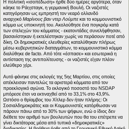
Η πολιτική «ισοπέδωση» ήρθε δύο ημέρες αργότερα, όταν
κάηκε το Ράιχσταγκ, η γερμανική Βουλή. Οι ναζιστές
κατηγόρησαν ως εμπρηστή τον νεαρό ολλανδό
αναρχικό
Μαρίνους βαν ντερ Λούμπε
και το κομμουνιστικό
κόμμα ως υποκινητή του. Ακολούθησε ένα πογκρόμ κατά
των στελεχών του κόμματος - εκατοντάδες συνελήφθησαν,
βασανίστηκαν ή εκτελέστηκαν χωρίς να περάσουν ποτέ από
δίκη. Οι δημοκρατικές ελευθερίες καταλύθηκαν πλήρως
μέσω κυβερνητικών διαταγμάτων, το κομμουνιστικό κόμμα
διαλύθηκε de facto. Από τότε «έσπασε» και εσωτερικά η
αντίσταση της αντιπολίτευσης - οι ναζιστές είχαν πλέον
ελεύθερο χέρι.
Αυτό φάνηκε στις εκλογές της 5ης Μαρτίου, στις οποίες
απέκλεισαν παντελώς τα αριστερά κόμματα από τον
προεκλογικό αγώνα. Το εκλογικό ποσοστό του ΝSDAP
μπόρεσε έτσι να εκτιναχθεί από το 33,1% στο 43,9%.
Ωστόσο ο θρίαμβος του Χίτλερ δεν ήταν πλήρης: Οι
Σοσιαλδημοκράτες και οι Κομμουνιστές κατόρθωσαν να
πάρουν πάνω από το 30% των ψήφων, ενώ ο ίδιος δεν
διέθετε τον αριθμό των βουλευτών που θα του επέτρεπε να
γίνει δικτάτορας μέσα από τυπικά «δημοκρατικές»
διαδικασίες. Η βοήθεια ήρθε από το Γερμανικό Εθνικό Λαϊκό