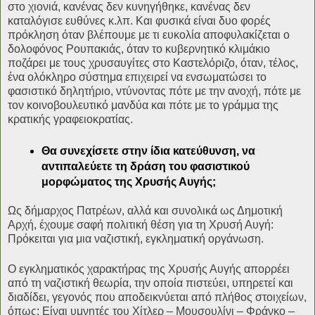
στο χιονιά, κανένας δεν κυνηγήθηκε, κανένας δεν
καταλόγισε ευθύνες κ.λπ. Και φυσικά είναι δυο φορές
πρόκληση όταν βλέπουμε με τι ευκολία αποφυλακίζεται ο
δολοφόνος Ρουπακιάς, όταν το κυβερνητικό κλιμάκιο
ποζάρει με τους χρυσαυγίτες στο Καστελόριζο, όταν, τέλος,
ένα ολόκληρο σύστημα επιχειρεί να ενσωματώσει το
φασιστικό δηλητήριο, ντύνοντας πότε με την ανοχή, πότε με
τον κοινοβουλευτικό μανδύα και πότε με το γράμμα της
κρατικής γραφειοκρατίας.
Θα συνεχίσετε στην ίδια κατεύθυνση, να
αντιπαλεύετε τη δράση του φασιστικού
μορφώματος της Χρυσής Αυγής;
Ως δήμαρχος Πατρέων, αλλά και συνολικά ως Δημοτική
Αρχή, έχουμε σαφή πολιτική θέση για τη Χρυσή Αυγή:
Πρόκειται για μια ναζιστική, εγκληματική οργάνωση.
Ο εγκληματικός χαρακτήρας της Χρυσής Αυγής απορρέει
από τη ναζιστική θεωρία, την οποία πιστεύει, υπηρετεί και
διαδίδει, γεγονός που αποδεικνύεται από πλήθος στοιχείων,
όπως: Είναι υμνητές του Χίτλερ – Μουσουλίνι – Φράνκο –