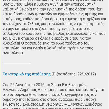
θυσιών του. Είναι η Χρυσή Αυγή με την αποκρουστική
ναζιστική θεωρία της, την εγκληματική της δράση, που έχει
και το θράσος των φασιστών να εμφανίζεται ως τιμητής και
κατήγορος, καθώς και όσοι άμεσα ή έμμεσα τη στηρίζουν και
την ανέχονται. Ο λαός μας, η νεολαία μας να μπει μπροστά,
να μην επιτρέψει στο ζόφο που βγαίνει μέσα από τα
σπλάχνα του κόσμου της πιο βαθιάς εκμετάλλευσης και που
τον βιώνει σήμερα σε όλες τις εκφάνσεις του, να τον
κυκλώσει! Ο φασισμός είναι το άλλο πρόσωπο του
καπιταλισμού και ενιαία η λαϊκή πάλη πρέπει να τους
αντιπαλέψει.
———————
Το ιστορικό της υπόθεσης
(Ριζοσπάστης, 22/1/2017)
Στις 26 Αυγούστου 2016, το Σώμα Επιθεωρητών –
Ελεγκτών Δημόσιας Διοίκησης, που όπως είπαμε υπάγεται
στο υπουργείο Δικαιοσύνης, έστειλε έγγραφο προς τον
δήμαρχο της Πάτρας, στο οποίο αναφέρει πως υπάρχει
έκθεση του Σώματος Επιθεωρητών – Ελεγκτών Δημόσιας