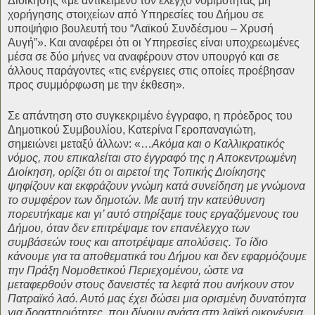
Διοίκησης «με αντικείμενο τον έλεγχο νομιμότητας μη
χορήγησης στοιχείων από Υπηρεσίες του Δήμου σε
υποψήφιο βουλευτή του “Λαϊκού Συνδέσμου – Χρυσή
Αυγή”». Και αναφέρει ότι οι Υπηρεσίες είναι υποχρεωμένες
μέσα σε δύο μήνες να αναφέρουν στον υπουργό και σε
άλλους παράγοντες «τις ενέργειες στις οποίες προέβησαν
προς συμμόρφωση με την έκθεση».
Σε απάντηση στο συγκεκριμένο έγγραφο, η πρόεδρος του
Δημοτικού Συμβουλίου, Κατερίνα Γεροπαναγιώτη,
σημειώνει μεταξύ άλλων: «…
Ακόμα και ο Καλλικρατικός
νόμος, που επικαλείται στο έγγραφό της η Αποκεντρωμένη
Διοίκηση, ορίζει ότι οι αιρετοί της Τοπικής Διοίκησης
ψηφίζουν και εκφράζουν γνώμη κατά συνείδηση με γνώμονα
το συμφέρον των δημοτών. Με αυτή την κατεύθυνση
πορευτήκαμε και γι’ αυτό στηρίξαμε τους εργαζόμενους του
Δήμου, όταν δεν επιτρέψαμε τον επανέλεγχο των
συμβάσεών τους και αποτρέψαμε απολύσεις. Το ίδιο
κάνουμε για τα αποθεματικά του Δήμου και δεν εφαρμόζουμε
την Πράξη Νομοθετικού Περιεχομένου, ώστε να
μεταφερθούν στους δανειστές τα λεφτά που ανήκουν στον
Πατραϊκό λαό. Αυτό μας έχει δώσει μια ορισμένη δυνατότητα
για δραστηριότητες, που δίνουν ανάσα στη λαϊκή οικογένεια,