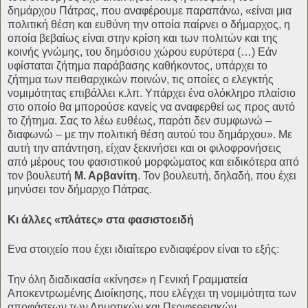
δημάρχου Πάτρας, που αναφέρουμε παραπάνω, «είναι μια
πολιτική θέση και ευθύνη την οποία παίρνει ο δήμαρχος, η
οποία βεβαίως είναι στην κρίση και των πολιτών και της
κοινής γνώμης, του δημόσιου χώρου ευρύτερα (…) Εάν
υφίσταται ζήτημα παράβασης καθήκοντος, υπάρχει το
ζήτημα των πειθαρχικών ποινών, τις οποίες ο ελεγκτής
νομιμότητας επιβάλλει κ.λπ. Υπάρχει ένα ολόκληρο πλαίσιο
στο οποίο θα μπορούσε κανείς να αναφερθεί ως προς αυτό
το ζήτημα. Σας το λέω ευθέως, παρότι δεν συμφωνώ –
διαφωνώ – με την πολιτική θέση αυτού του δημάρχου». Με
αυτή την απάντηση, είχαν ξεκινήσει και οι φιλοφρονήσεις
από μέρους του φασιστικού μορφώματος και ειδικότερα από
τον βουλευτή
Μ. Αρβανίτη
. Τον βουλευτή, δηλαδή, που έχει
μηνύσει τον δήμαρχο Πάτρας.
Κι άλλες «πλάτες» στα φασιστοειδή
Ενα στοιχείο που έχει ιδιαίτερο ενδιαφέρον είναι το εξής:
Την όλη διαδικασία «κίνησε» η Γενική Γραμματεία
Αποκεντρωμένης Διοίκησης, που ελέγχει τη νομιμότητα των
αποφάσεων των Δημοτικών και Περιφερειακών