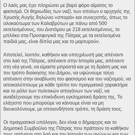
Ο λαός μας έχει πληρώσει με βαρύ φόρο αίματος το
φασισμό. Οι θηριωδίες των ναζί, των οποίων ο αρχηγός της
Χρυσής Αυγής δηλώνει «σπορά» και συνεχιστής, όπως το
ολοκαύτωμα των Καλαβρύτων με πάνω από 500
εκτελεσμένους, του Διστόμου με 218 εκτελεσμένους, το
μπλόκο στα Προσφυγικά της Πάτρας με τα εκτελεσμένα
παιδιά μας, είναι δίπλα μας και το μαρτυρούν.
Αποτελεί, λοιπόν, καθήκον και υποχρέωσή μας απέναντι
στο λαό της Πάτρας, απέναντι στην Ιστορία μας, απέναντι
στη νέα γενιά, να είμαστε μπροστά και με τη δράση μας και
τον τρόπο διοίκησης του Δήμου, να υψώνουμε τοίχο
απέναντι στην αναβίωση του φασισμού και του ναζισμού, να
αποκαλύπτουμε με κάθε τρόπο τον πραγματικό χαρακτήρα
και το ρόλο των πολιτικών απογόνων των ναζί, να
αναδείχνουμε την επικίνδυνη εγκληματική δράση της. Το
ελάχιστο που μπορούμε να κάνουμε είναι να μη
διευκολύνουμε, με οποιονδήποτε τρόπο, τη δράση τους.
Οι πραγματικοί υπόλογοι, δεν είναι ο δήμαρχος και το
Δημοτικό Συμβούλιο της Πάτρας που πράττουν το καθήκον
τους απέναντι στο λαό και την Ιστορία των αγώνων και των