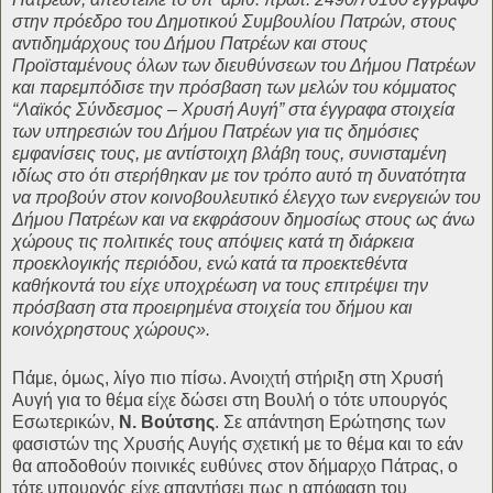
στην πρόεδρο του Δημοτικού Συμβουλίου Πατρών, στους
αντιδημάρχους του Δήμου Πατρέων και στους
Προϊσταμένους όλων των διευθύνσεων του Δήμου Πατρέων
και παρεμπόδισε την πρόσβαση των μελών του κόμματος
“Λαϊκός Σύνδεσμος – Χρυσή Αυγή” στα έγγραφα στοιχεία
των υπηρεσιών του Δήμου Πατρέων για τις δημόσιες
εμφανίσεις τους, με αντίστοιχη βλάβη τους, συνισταμένη
ιδίως στο ότι στερήθηκαν με τον τρόπο αυτό τη δυνατότητα
να προβούν στον κοινοβουλευτικό έλεγχο των ενεργειών του
Δήμου Πατρέων και να εκφράσουν δημοσίως στους ως άνω
χώρους τις πολιτικές τους απόψεις κατά τη διάρκεια
προεκλογικής περιόδου, ενώ κατά τα προεκτεθέντα
καθήκοντά του είχε υποχρέωση να τους επιτρέψει την
πρόσβαση στα προειρημένα στοιχεία του δήμου και
κοινόχρηστους χώρους».
Πάμε, όμως, λίγο πιο πίσω. Ανοιχτή στήριξη στη Χρυσή
Αυγή για το θέμα είχε δώσει στη Βουλή ο τότε υπουργός
Εσωτερικών,
Ν. Βούτσης
. Σε απάντηση Ερώτησης των
φασιστών της Χρυσής Αυγής σχετική με το θέμα και το εάν
θα αποδοθούν ποινικές ευθύνες στον δήμαρχο Πάτρας, ο
τότε υπουργός είχε απαντήσει πως η απόφαση του