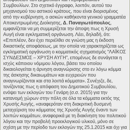
Συμβουλίων. Στο σχετικό έγγραφο, λοιπόν, αυτού του
μηχανισμού του αστικού κράτους, που είναι διορισμένος
από την κυβέρνηση, ο ασκών καθήκοντα γενικού γραμματέα
Αποκεντρωμένης Διοίκησης,
Δ. Παναγιωτόπουλος
,
εμφανίζεται να μη συμμερίζεται την άποψη πως η Χρυσή
Αυγή είναι εγκληματική οργάνωση. Λέει, δηλαδή, ότι:
«Επιπλέον, δεν έχει περιέλθει σε γνώση μας η έκδοση
δικαστικής αποφάσεως, με την οποία να χαρακτηρίζεται ως
εγκληματική οργάνωση ο κομματικός σχηματισμός “ΛΑΪΚΟΣ
ΣΥΝΔΕΣΜΟΣ – ΧΡΥΣΗ ΑΥΓΗ”, επομένως δε συνάγεται η
ισχύς κάποιου νόμιμου λόγου, βάσει του οποίου
δικαιολογείται η άρνηση αναγνώρισης στο εν λόγω κόμμα
της άσκησης δικαιωμάτων και ευχερειών που
αναγνωρίζονται και στα λοιπά κόμματα». Συνέχιζε, δε,
τονίζοντας πως η απόφαση του Δημοτικού Συμβουλίου,
ενόψει των εκλογών του Γενάρη (σ.σ. 2015) για την
κατανομή χώρων στην πόλη σε όλα τα κόμματα εκτός της
Χρυσής Αυγής, «αναφερόταν στη διακριτική δυσμενή
μεταχείριση του κόμματος της Χρυσής Αυγής έναντι των
λοιπών κομμάτων, αναφορικά με τη διακίνηση του πολιτικού
λόγου και την προβολή προεκλογικού υλικού, μόνο σε
σχέση με την περίοδο των εκλογών της 25.1.2015 και όχι για