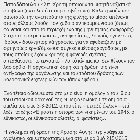
Παπαδόπουλου κ.λπ. Χρησιμοποιούν τα μισητά ναζιστικά
σύμβολα (αγκυλωτό σταυρό, σβάστικα). Καλλιεργούν τον
ρατσισμό, την ανωτερότητα της φυλής, το μίσος απέναντι
στους άλλους λαούς, τον χυδαίο αντικομμουνισμό (όπως
φαίνεται και από το περιεχόμενο της μηνυτήριας αναφοράς).
Στοχοποιούν μετανάστες, αντιφασίστες, λαϊκούς αγωνιστές.
Ιδρύουν δουλεμπορικά γραφεία, για να εφοδιάζουν με
«φτηνούς» εργαζόμενους συγκεκριμένους εργοδότες, με
τους οποίους έχουν κρυφές ή φανερές σχέσεις,
απεχθάνονται το εργατικό – λαϊκό κίνημα και δεν θέλουν τον
λαό όρθιο. Η οργανωτική δομή και η δράση της είναι
αντίγραφο της οργάνωσης και του τρόπου δράσης των
δολοφονικών χιτλερικών ταγμάτων εφόδου.
Ενα τέτοιο αδιάψευστο στοιχείο είναι η ομολογία του ίδιου
του υπόδικου αρχηγού της Ν. Μιχαλολιάκου σε δημόσια
ομιλία του στις 3-3-2012, όπου είπε – μεταξύ άλλων – επί
λέξει τα εξής: «Είμαστε η σπορά των νικημένων του 1945, οι
εθνικιστές, οι εθνικοσοσιαλιστές, οι φασίστες».
Η εγκληματική δράση της Χρυσής Αυγής περιγράφεται
αναλυτικά και εμπεριστατωμένα στο με αριθμό 215/2015