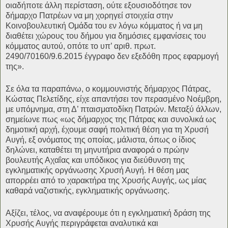
οιαδήποτε άλλη περίσταση, ούτε εξουσιοδότησε τον
δήμαρχο Πατρέων να μη χορηγεί στοιχεία στην
Κοινοβουλευτική Ομάδα του εν λόγω κόμματος ή να μη
διαθέτει χώρους του δήμου για δημόσιες εμφανίσεις του
κόμματος αυτού, οπότε το υπ’ αριθ. πρωτ.
2490/70160/9.6.2015 έγγραφο δεν εξεδόθη προς εφαρμογή
της».
Σε όλα τα παραπάνω, ο κομμουνιστής δήμαρχος Πάτρας,
Κώστας Πελετίδης, είχε απαντήσει τον περασμένο Νοέμβρη,
με υπόμνημα, στη Δ’ πταισματοδίκη Πατρών. Μεταξύ άλλων,
σημείωνε πως «ως δήμαρχος της Πάτρας και συνολικά ως
δημοτική αρχή, έχουμε σαφή πολιτική θέση για τη Χρυσή
Αυγή, εξ ονόματος της οποίας, μάλιστα, όπως ο ίδιος
δηλώνει, καταθέτει τη μηνυτήρια αναφορά ο πρώην
βουλευτής Αχαΐας και υπόδικος για διεύθυνση της
εγκληματικής οργάνωσης Χρυσή Αυγή. Η θέση μας
απορρέει από το χαρακτήρα της Χρυσής Αυγής, ως μίας
καθαρά ναζιστικής, εγκληματικής οργάνωσης.
Αξίζει, τέλος, να αναφέρουμε ότι η εγκληματική δράση της
Χρυσής Αυγής περιγράφεται αναλυτικά και