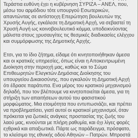
Τεράστια ευθύνη έχει η κυβέρνηση ΣΥΡΙΖΑ – ΑΝΕΛ, που,
μέσω του αρμόδιου τότε υπουργού Εσωτερικών,
απαντώντας σε αντίστοιχη Επερώτηση βουλευτών της
Χρυσής Αυγής, εγκάλεσε τη Δημοτική Αρχή, να σεβαστεί τη
Χρυσή Αυγή ως κοινοβουλευτικό κόμμα, υποδεικνύοντας
μάλιστα στους χρυσαυγίτες τις θεσμικές διαδικασίες ελέγχου
και συμμόρφωσης της Δημοτικής Αρχής.
Ετσι, για το ίδιο ζήτημα, είδαμε ότι κινητοποιήθηκαν άμεσα
και οι κρατικές υπηρεσίες, όπως είναι η Αποκεντρωμένη
Διοίκηση στην περιοχή μας, καθώς και το Σώμα
Επιθεωρητών Ελεγκτών Δημόσιας Διοίκησης του
υπουργείου Δικαιοσύνης, που εγκαλούν τη Δημοτική Αρχή
ότι έδρασε παράτυπα. Ενα μέρος του κρατικού μηχανισμού
δηλαδή, που τον βλέπουμε να κινητοποιείται άμεσα, για τη
στήριξη των απαιτήσεων αυτού του φασιστικού
μορφώματος. Μια ετοιμότητα που εντυπωσιάζει, και πρέπει
να προβληματίσει, γιατί αυτοί οι κρατικοί μηχανισμοί, όταν
πρόκειται για ζωτικές ανάγκες προστασίας της ζωής του
λαού μας, κινούνται με πλήρη ραθυμία, και όχι λίγες φορές
εχθρικά και απαξιωτικά. Πάρτε ως παράδειγμα, πρόσφατο,
το κλείσιμο της εθνικής οδού Αθηνών – Πατρών. Μπροστά