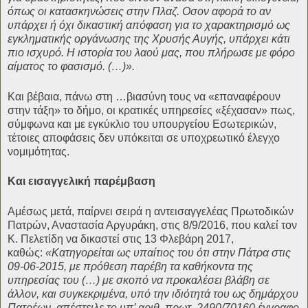
όπως οι κατασκηνώσεις στην Πλαζ. Οσον αφορά το αν
υπάρχει ή όχι δικαστική απόφαση για το χαρακτηρισμό ως
εγκληματικής οργάνωσης της Χρυσής Αυγής, υπάρχει κάτι
πιο ισχυρό. Η ιστορία του λαού μας, που πλήρωσε με φόρο
αίματος το φασισμό. (…)».
Και βέβαια, πάνω στη …βιασύνη τους να «επαναφέρουν
στην τάξη» το δήμο, οι κρατικές υπηρεσίες «ξέχασαν» πως,
σύμφωνα και με εγκύκλιο του υπουργείου Εσωτερικών,
τέτοιες αποφάσεις δεν υπόκειται σε υποχρεωτικό έλεγχο
νομιμότητας.
Και εισαγγελική παρέμβαση
Αμέσως μετά, παίρνει σειρά η αντεισαγγελέας Πρωτοδικών
Πατρών, Αναστασία Αργυράκη, στις 8/9/2016, που καλεί τον
Κ. Πελετίδη να δικαστεί στις 13 Φλεβάρη 2017,
καθώς:
«Κατηγορείται ως υπαίτιος του ότι στην Πάτρα στις
09-06-2015, με πρόθεση παρέβη τα καθήκοντα της
υπηρεσίας του (…) με σκοπό να προκαλέσει βλάβη σε
άλλον, και συγκεκριμένα, υπό την ιδιότητά του ως δημάρχου
Πατρέων, απέστειλε το υπ’ αριθ. πρωτ. 2490/70160 έγγραφο