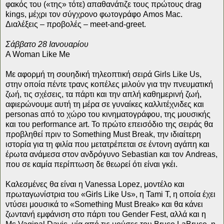
φακός του («της» τότε) απαθανάτιζε τους πρώτους drag
kings, μέχρι τον σύγχρονο φωτογράφο Amos Mac.
Διαλέξεις – προβολές – meet-and-greet.
Σάββατο 28 Ιανουαρίου
A Woman Like Me
Με αφορμή τη σουηδική τηλεοπτική σειρά Girls Like Us,
στην οποία πέντε τρανς κοπέλες μιλούν για την πνευματική
ζωή, τις σχέσεις, τα πάρτι και την απλή καθημερινή ζωή,
αφιερώνουμε αυτή τη μέρα σε γυναίκες καλλιτέχνιδες και
personas από το χώρο του κινηματογράφου, της μουσικής
και του performance art. Το πρώτο επεισόδιο της σειράς θα
προβληθεί πριν το Something Must Break, την ιδιαίτερη
ιστορία για τη φιλία που μετατρέπεται σε έντονη αγάπη και
έρωτα ανάμεσα στον ανδρόγυνο Sebastian και τον Andreas,
που σε καμία περίπτωση δε θεωρεί ότι είναι γκέι.
Καλεσμένες θα είναι η Vanessa Lopez, μοντέλο και
πρωταγωνίστρια του «Girls Like Us», η Tami T, η οποία έχει
ντύσει μουσικά το «Something Must Break» και θα κάνει
ζωντανή εμφάνιση στο πάρτι του Gender Fest, αλλά και η