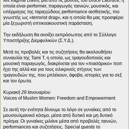
Ms.Vaginal Davis, μία από τις μούσες του Bruce LaBruce, η
οποία είναι performer, παραγωγός ταινιών, μουσικός, και
υπέρμαχος της ταραχώδους performance αισθητικής, πιο
γνωστής ως «terrorist drag», και η οποία θα μας προσφέρει
μία ξεχωριστή οπτικοακουστική παράσταση.
Την εκδήλωση θα ανοίξει εκπρόσωπος από το Σύλλογο
Υποστήριξης Διεμφυλικών (Σ.Υ.Δ.).
Μετά τις προβολές και τις συζητήσεις θα ακολουθήσει
συναυλία της Tami T, η οποία, ως τραγουδοποιός και
μουσική παραγωγός, διακρίνεται για τον «πιασάρικο» ποπ
ήχο της αλλά και για τους ειλικρινείς στίχους των
τραγουδιών της, που μπλέκουν, άφοβα, ιστορίες για το σεξ
και τον έρωτα.
Κυριακή 29 Ιανουαρίου
Voices of Muslim Women: Freedom and Empowerment
Σε αυτή την ενότητα δίνουμε το λόγο σε γυναίκες από το
μουσουλμανικό κόσμο, μέσα από δυτικό και μη δυτικό
πρίσμα. Οι γυναίκες μιλάνε μέσα από προβολές ταινιών,
performances και συζητήσεις. Special guests το