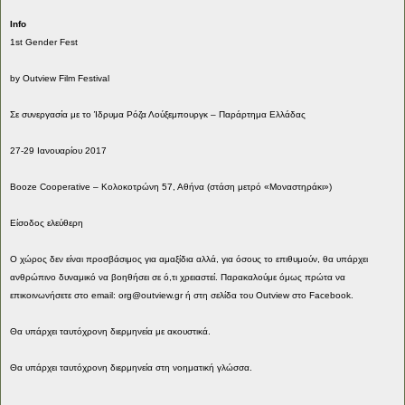
Info
1st Gender Fest
by Outview Film Festival
Σε συνεργασία με το Ίδρυμα Ρόζα Λούξεμπουργκ – Παράρτημα Ελλάδας
27-29 Ιανουαρίου 2017
Booze Cooperative – Κολοκοτρώνη 57, Αθήνα (στάση μετρό «Μοναστηράκι»)
Είσοδος ελεύθερη
Ο χώρος δεν είναι προσβάσιμος για αμαξίδια αλλά, για όσους το επιθυμούν, θα υπάρχει
ανθρώπινο δυναμικό να βοηθήσει σε ό,τι χρειαστεί. Παρακαλούμε όμως πρώτα να
επικοινωνήσετε στο email:
org@outview.gr
ή στη σελίδα του Outview στο Facebook.
Θα υπάρχει ταυτόχρονη διερμηνεία με ακουστικά.
Θα υπάρχει ταυτόχρονη διερμηνεία στη νοηματική γλώσσα.