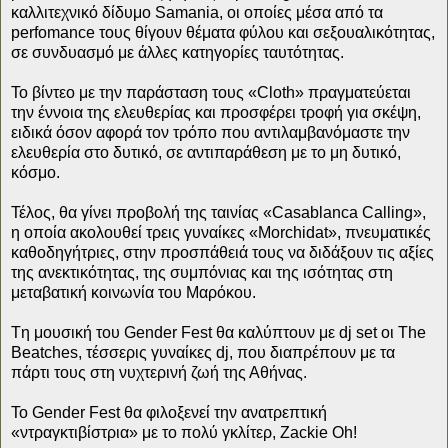
καλλιτεχνικό δίδυμο Samania, οι οποίες μέσα από τα
perfomance τους θίγουν θέματα φύλου και σεξουαλικότητας,
σε συνδυασμό με άλλες κατηγορίες ταυτότητας.
Το βίντεο με την παράσταση τους «Cloth» πραγματεύεται
την έννοια της ελευθερίας και προσφέρει τροφή για σκέψη,
ειδικά όσον αφορά τον τρόπο που αντιλαμβανόμαστε την
ελευθερία στο δυτικό, σε αντιπαράθεση με το μη δυτικό,
κόσμο.
Τέλος, θα γίνει προβολή της ταινίας «Casablanca Calling»,
η οποία ακολουθεί τρεις γυναίκες «Morchidat», πνευματικές
καθοδηγήτριες, στην προσπάθειά τους να διδάξουν τις αξίες
της ανεκτικότητας, της συμπόνιας και της ισότητας στη
μεταβατική κοινωνία του Μαρόκου.
Tη μουσική του Gender Fest θα καλύπτουν με dj set οι The
Beatches, τέσσερις γυναίκες dj, που διαπρέπουν με τα
πάρτι τους στη νυχτερινή ζωή της Αθήνας.
To Gender Fest θα φιλοξενεί την ανατρεπτική
«ντραγκτιβίστρια» με το πολύ γκλίτερ, Zackie Oh!