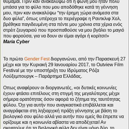
θυμάμαι. Πριν καν ανακαλύψω ότι η φωνή μου ήταν πολύ
μπάσα για το φύλο που μου αποδόθηκε κατά τη γέννηση
μου, πριν καν ανακαλύψω “την έρημη χώρα ανάμεσα στα
δυο φύλα”, όπως υπέροχα τo περιέγραψε η Ραντκλιφ Χολ,
βρέθηκα παγιδευμένη στα πέντε μου χρόνια στα χέρια ενός
στρέιτ ζευγαριού που προσπαθούσε να μου βγάλει το μαγιό
που φορούσα, για να δουν αν είμαι αγόρι ή κορίτσι!»
Maria Cyber
Το πρώτο
Gender Fest
διοργανώνει, από την Παρασκευή 27
μέχρι και την Κυριακή 29 Ιανουαρίου 2017, το Outview Film
Festival με την υποστήριξη του Ιδρύματος Ρόζα
Λούξεμπουργκ – Παράρτημα Ελλάδας.
Οπως αναφέρουν οι διοργανωτές, «οι δυτικές κοινωνίες
έχουν φτάσει επιτέλους στη στιγμή της μεγαλύτερης μέχρι
σήμερα ορατότητας όσον αφορά το ζήτημα της ταυτότητας
φύλου. Όχι για αυτήν που αναγκαστικά επιβάλλεται και
αναγράφεται στη ληξιαρχική πράξη γέννησης με βάση το
βιολογικό σου φύλο αλλά για αυτήν που εμείς θα έπρεπε να
ορίζουμε και η κοινωνία αβίαστα να αποδέχεται! Αν
σκεφτούμε ότι τα βιολογικά φύλα δεν είναι μόνο δύο, το