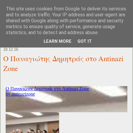
This site uses cookies from Google to deliver its services
and to analyze traffic. Your IP address and user-agent are
shared with Google along with performance and security
metrics to ensure quality of service, generate usage
statistics, and to detect and address abuse.
LEARN MORE
GOT IT
18.12.16
Ο Παναγιώτης Δημητράς στο Antinazi
Zone