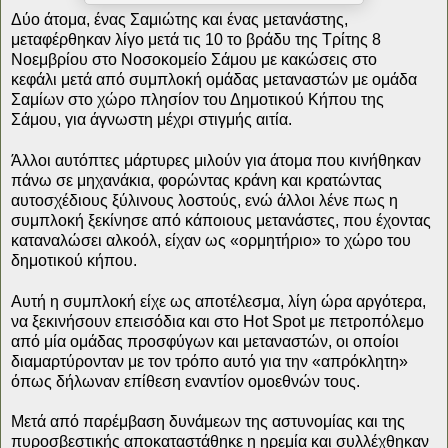
Δύο άτομα, ένας Σαμιώτης και ένας μετανάστης,
μεταφέρθηκαν λίγο μετά τις 10 το βράδυ της Τρίτης 8
Νοεμβρίου στο Νοσοκομείο Σάμου με κακώσεις στο
κεφάλι μετά από συμπλοκή ομάδας μεταναστών με ομάδα
Σαμίων στο χώρο πλησίον του Δημοτικού Κήπου της
Σάμου, για άγνωστη μέχρι στιγμής αιτία.
Άλλοι αυτόπτες μάρτυρες μιλούν για άτομα που κινήθηκαν
πάνω σε μηχανάκια, φορώντας κράνη και κρατώντας
αυτοσχέδιους ξύλινους λοστούς, ενώ άλλοι λένε πως η
συμπλοκή ξεκίνησε από κάποιους μετανάστες, που έχοντας
καταναλώσει αλκοόλ, είχαν ως «ορμητήριο» το χώρο του
δημοτικού κήπου.
Αυτή η συμπλοκή είχε ως αποτέλεσμα, λίγη ώρα αργότερα,
να ξεκινήσουν επεισόδια και στο Ηot Spot με πετροπόλεμο
από μία ομάδας προσφύγων και μεταναστών, οι οποίοι
διαμαρτύρονταν με τον τρόπο αυτό για την «απρόκλητη»
όπως δήλωναν επίθεση εναντίον ομοεθνών τους.
Μετά από παρέμβαση δυνάμεων της αστυνομίας και της
πυροσβεστικής αποκαταστάθηκε η ηρεμία και συλλέχθηκαν