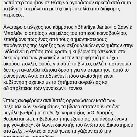
ρεπόρτερ του ήταν σε θέση να αγοράσουν αρκετά από αυτά
τα βίντεο και μάλιστα με σχετική ευκολία από διάφορες
περιοχές.
Ανώτερο στέλεχος του κόμματος «Bhartiya Janta», ο Σανγιέ
Μπαλιάν, ο οποίος είναι μέλος του τοπικού κοινοβουλίου,
επισήμανε πως ένας από τους σημαντικότερους
παράγοντες της έκρηξης των σεξουαλικών εγκλημάτων στην
Ινδία είναι η στάση που κρατά η κυβέρνηση απέναντι στα
δικαιώματα των γυναικών. «Στην περιφέρειά μου έχω
ακούσει πολλές φορές για αυτά τα βίντεο, αλλά η αστυνομία
δεν έχει αναλάβει κάποια δράση για να σταματήσει αυτό το
φαινόμενο. Αυτό αποδεικνύει πόσο αναίσθητη είναι
κυβέρνηση σχετικά με τα ζητήματα ασφαλείας και
αξιοπρέπειας των γυναικών», τόνισε.
Όπως αναφέρουν ακτιβιστές οργανώσεων κατά των
σεξουαλικών εγκλημάτων, τα βίντεο αποτελούν σε ένα
μεγάλο βαθμό μια επίδειξη κυριαρχίας. «Ο βιασμός
θεωρείται ως επιβεβαίωση της εξουσίας του άνδρα έναντι
της γυναίκας», δηλώνει δικαστής του Ανώτατου Δικαστηρίου
στο Δελχί. «Αυτές οι αντιλήψεις πηγάζουν από την