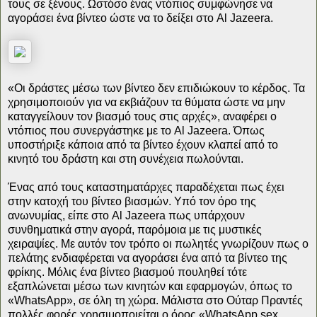
τους σε ξένους. Ωστόσο ένας ντόπιος συμφώνησε να
αγοράσει ένα βίντεο ώστε να το δείξει στο Al Jazeera.
«Οι δράστες μέσω των βίντεο δεν επιδιώκουν το κέρδος. Τα
χρησιμοποιούν για να εκβιάζουν τα θύματα ώστε να μην
καταγγείλουν τον βιασμό τους στις αρχές», αναφέρει ο
ντόπιος που συνεργάστηκε με το Al Jazeera. Όπως
υποστήριξε κάποια από τα βίντεο έχουν κλαπεί από το
κινητό του δράστη και στη συνέχεια πωλούνται.
Ένας από τους καταστηματάρχες παραδέχεται πως έχει
στην κατοχή του βίντεο βιασμών. Υπό τον όρο της
ανωνυμίας, είπε στο Al Jazeera πως υπάρχουν
συνθηματικά στην αγορά, παρόμοια με τις μυστικές
χειραψίες. Με αυτόν τον τρόπο οι πωλητές γνωρίζουν πως ο
πελάτης ενδιαφέρεται να αγοράσει ένα από τα βίντεο της
φρίκης. Μόλις ένα βίντεο βιασμού πουληθεί τότε
εξαπλώνεται μέσω των κινητών και εφαρμογών, όπως το
«WhatsApp», σε όλη τη χώρα. Μάλιστα στο Ούταρ Πραντές
πολλές φορές χρησιμοποιείται ο όρος «WhatsApp sex