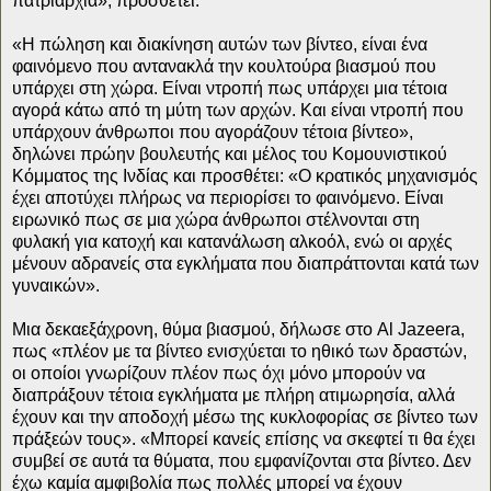
πατριαρχία», προσθέτει.
«Η πώληση και διακίνηση αυτών των βίντεο, είναι ένα
φαινόμενο που αντανακλά την κουλτούρα βιασμού που
υπάρχει στη χώρα. Είναι ντροπή πως υπάρχει μια τέτοια
αγορά κάτω από τη μύτη των αρχών. Και είναι ντροπή που
υπάρχουν άνθρωποι που αγοράζουν τέτοια βίντεο»,
δηλώνει πρώην βουλευτής και μέλος του Κομουνιστικού
Κόμματος της Ινδίας και προσθέτει: «Ο κρατικός μηχανισμός
έχει αποτύχει πλήρως να περιορίσει το φαινόμενο. Είναι
ειρωνικό πως σε μια χώρα άνθρωποι στέλνονται στη
φυλακή για κατοχή και κατανάλωση αλκοόλ, ενώ οι αρχές
μένουν αδρανείς στα εγκλήματα που διαπράττονται κατά των
γυναικών».
Μια δεκαεξάχρονη, θύμα βιασμού, δήλωσε στο Al Jazeera,
πως «πλέον με τα βίντεο ενισχύεται το ηθικό των δραστών,
οι οποίοι γνωρίζουν πλέον πως όχι μόνο μπορούν να
διαπράξουν τέτοια εγκλήματα με πλήρη ατιμωρησία, αλλά
έχουν και την αποδοχή μέσω της κυκλοφορίας σε βίντεο των
πράξεών τους». «Μπορεί κανείς επίσης να σκεφτεί τι θα έχει
συμβεί σε αυτά τα θύματα, που εμφανίζονται στα βίντεο. Δεν
έχω καμία αμφιβολία πως πολλές μπορεί να έχουν