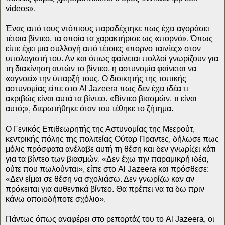
videos».
Ένας από τους ντόπιους παραδέχτηκε πως έχει αγοράσει
τέτοια βίντεο, τα οποία τα χαρακτήρισε ως «πορνό». Όπως
είπε έχει μια συλλογή από τέτοιες «πορνο ταινίες» στον
υπολογιστή του. Αν και όπως φαίνεται πολλοί γνωρίζουν για
τη διακίνηση αυτών το βίντεο, η αστυνομία φαίνεται να
«αγνοεί» την ύπαρξή τους. Ο διοικητής της τοπικής
αστυνομίας είπε στο Al Jazeera πως δεν έχει ιδέα τι
ακριβώς είναι αυτά τα βίντεο. «Βίντεο βιασμών, τι είναι
αυτό;», διερωτήθηκε όταν του τέθηκε το ζήτημα.
Ο Γενικός Επιθεωρητής της Αστυνομίας της Μεερούτ,
κεντρικής πόλης της πολιτείας Ούταρ Πραντες, δήλωσε πως
μόλις πρόσφατα ανέλαβε αυτή τη θέση και δεν γνωρίζει κάτι
για τα βίντεο των βιασμών. «Δεν έχω την παραμικρή ιδέα,
ούτε που πωλούνται», είπε στο Al Jazeera και πρόσθεσε:
«Δεν είμαι σε θέση να σχολιάσω. Δεν γνωρίζω καν αν
πρόκειται για αυθεντικά βίντεο. Θα πρέπει να τα δω πριν
κάνω οποιοδήποτε σχόλιο».
Πάντως όπως αναφέρει στο ρεπορτάζ του το Al Jazeera, οι