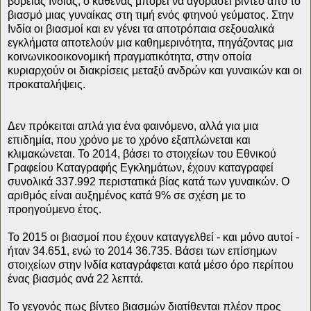
βόρειας Ινδίας, ο καθένας μπορεί να αγοράσει βίντεο από το
βιασμό μιας γυναίκας στη τιμή ενός φτηνού γεύματος. Στην
Ινδία οι βιασμοί και εν γένει τα αποτρόπαια σεξουαλικά
εγκλήματα αποτελούν μια καθημερινότητα, πηγάζοντας μια
κοινωνικοοικονομική πραγματικότητα, στην οποία
κυριαρχούν οι διακρίσεις μεταξύ ανδρών και γυναικών και οι
προκαταλήψεις.
Δεν πρόκειται απλά για ένα φαινόμενο, αλλά για μια
επιδημία, που χρόνο με το χρόνο εξαπλώνεται και
κλιμακώνεται. Το 2014, βάσει το στοιχείων του Εθνικού
Γραφείου Καταγραφής Εγκλημάτων, έχουν καταγραφεί
συνολικά 337.992 περιστατικά βίας κατά των γυναικών. Ο
αριθμός είναι αυξημένος κατά 9% σε σχέση με το
προηγούμενο έτος.
Το 2015 οι βιασμοί που έχουν καταγγελθεί - και μόνο αυτοί -
ήταν 34.651, ενώ το 2014 36.735. Βάσει των επίσημων
στοιχείων στην Ινδία καταγράφεται κατά μέσο όρο περίπου
ένας βιασμός ανά 22 λεπτά.
Το γεγονός πως βίντεο βιασμών διατίθενται πλέον προς