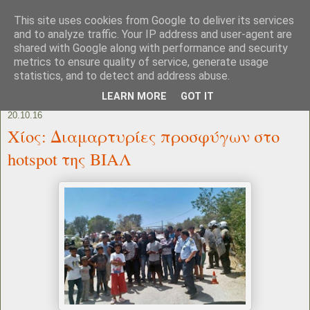
This site uses cookies from Google to deliver its services
and to analyze traffic. Your IP address and user-agent are
shared with Google along with performance and security
metrics to ensure quality of service, generate usage
statistics, and to detect and address abuse.
LEARN MORE
GOT IT
20.10.16
Xίος: Διαμαρτυρίες προσφύγων στο
hotspot της ΒΙΑΛ