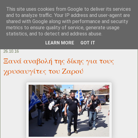
This site uses cookies from Google to deliver its services
and to analyze traffic. Your IP address and user-agent are
shared with Google along with performance and security
metrics to ensure quality of service, generate usage
statistics, and to detect and address abuse.
LEARN MORE
GOT IT
26.10.16
Ξανά αναβολή της δίκης για τους
χρυσαυγίτες του Ζαρού