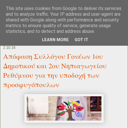
This site uses cookies from Google to deliver its services
and to analyze traffic. Your IP address and user-agent are
shared with Google along with performance and security
metrics to ensure quality of service, generate usage
statistics, and to detect and address abuse.
LEARN MORE
GOT IT
2.10.16
Απόφαση Συλλόγου Γονέων 1ου
Δημοτικού και 2ου Νηπιαγωγείου
Ρεθύμνου για την υποδοχή των
προσφυγόπουλων