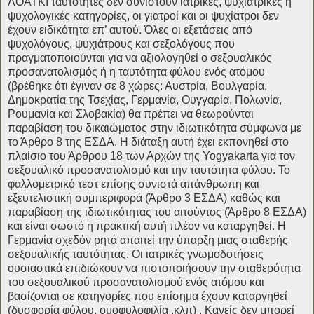
ΛΟΑΤΚΙ ταυτότητες δεν συνιστούν ιατρικές, ψυχιατρικές ή
ψυχολογικές κατηγορίες, οι γιατροί και οι ψυχίατροι δεν
έχουν ειδικότητα επ’ αυτού. Όλες οι εξετάσεις από
ψυχολόγους, ψυχιάτρους και σεξολόγους που
πραγματοποιούνται για να αξιολογηθεί ο σεξουαλικός
προσανατολισμός ή η ταυτότητα φύλου ενός ατόμου
(βρέθηκε ότι έγιναν σε 8 χώρες: Αυστρία, Βουλγαρία,
Δημοκρατία της Τσεχίας, Γερμανία, Ουγγαρία, Πολωνία,
Ρουμανία και Σλοβακία) θα πρέπει να θεωρούνται
παραβίαση του δικαιώματος στην ιδιωτικότητα σύμφωνα με
το Άρθρο 8 της ΕΣΔΑ. Η διάταξη αυτή έχει εκπονηθεί στο
πλαίσιο του Άρθρου 18 των Αρχών της Yogyakarta για τον
σεξουαλικό προσανατολισμό και την ταυτότητα φύλου. Το
φαλλομετρικό τεστ επίσης συνιστά απάνθρωπη και
εξευτελιστική συμπεριφορά (Άρθρο 3 ΕΣΔΑ) καθώς και
παραβίαση της ιδιωτικότητας του αιτούντος (Άρθρο 8 ΕΣΔΑ)
και είναι σωστό η πρακτική αυτή πλέον να καταργηθεί. Η
Γερμανία σχεδόν ρητά απαιτεί την ύπαρξη μιας σταθερής
σεξουαλικής ταυτότητας. Οι ιατρικές γνωμοδοτήσεις
ουσιαστικά επιδιώκουν να πιστοποιήσουν την σταθερότητα
του σεξουαλικού προσανατολισμού ενός ατόμου και
βασίζονται σε κατηγορίες που επίσημα έχουν καταργηθεί
(δυσφορία φύλου, ομοφυλοφιλία ,κλπ) . Κανείς δεν μπορεί