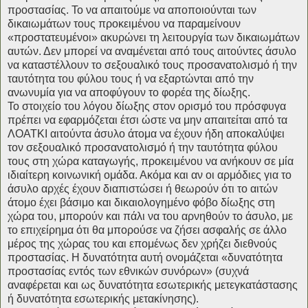
προστασίας. Το να απαιτούμε να αποποιούνται των
δικαιωμάτων τους προκειμένου να παραμείνουν
«προστατευμένοι» ακυρώνει τη λειτουργία των δικαιωμάτων
αυτών. Δεν μπορεί να αναμένεται από τους αιτούντες άσυλο
να καταστέλλουν το σεξουαλικό τους προσανατολισμό ή την
ταυτότητα του φύλου τους ή να εξαρτώνται από την
ανωνυμία για να αποφύγουν το φορέα της δίωξης.
Το στοιχείο του λόγου δίωξης στον ορισμό του πρόσφυγα
πρέπει να εφαρμόζεται έτσι ώστε να μην απαιτείται από τα
ΛΟΑΤΚΙ αιτούντα άσυλο άτομα να έχουν ήδη αποκαλύψει
τον σεξουαλικό προσανατολισμό ή την ταυτότητα φύλου
τους στη χώρα καταγωγής, προκειμένου να ανήκουν σε μία
ιδιαίτερη κοινωνική ομάδα. Ακόμα και αν οι αρμόδιες για το
άσυλο αρχές έχουν διαπιστώσει ή θεωρούν ότι το αιτών
άτομο έχει βάσιμο και δικαιολογημένο φόβο δίωξης στη
χώρα του, μπορούν και πάλι να του αρνηθούν το άσυλο, με
το επιχείρημα ότι θα μπορούσε να ζήσει ασφαλής σε άλλο
μέρος της χώρας του και επομένως δεν χρήζει διεθνούς
προστασίας. Η δυνατότητα αυτή ονομάζεται «δυνατότητα
προστασίας εντός των εθνικών συνόρων» (συχνά
αναφέρεται και ως δυνατότητα εσωτερικής μετεγκατάστασης
ή δυνατότητα εσωτερικής μετακίνησης).