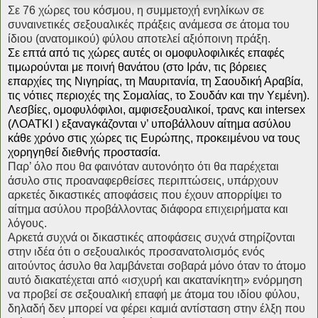
Σε 76 χώρες του κόσμου, η συμμετοχή ενηλίκων σε
συναινετικές σεξουαλικές πράξεις ανάμεσα σε άτομα του
ίδιου (ανατομικού) φύλου αποτελεί αξιόποινη πράξη.
Σε επτά από τις χώρες αυτές οι ομοφυλοφιλικές επαφές
τιμωρούνται με ποινή θανάτου (στο Ιράν, τις βόρειες
επαρχίες της Νιγηρίας, τη Μαυριτανία, τη Σαουδική Αραβία,
τις νότιες περιοχές της Σομαλίας, το Σουδάν και την Υεμένη).
Λεσβίες, ομοφυλόφιλοι, αμφισεξουαλικοί, τρανς και intersex
(ΛΟΑΤKI ) εξαναγκάζονται ν’ υποβάλλουν αίτημα ασύλου
κάθε χρόνο στις χώρες τις Ευρώπης, προκειμένου να τους
χορηγηθεί διεθνής προστασία.
Παρ’ όλο που θα φαινόταν αυτονόητο ότι θα παρέχεται
άσυλο στις προαναφερθείσες περιπτώσεις, υπάρχουν
αρκετές δικαστικές αποφάσεις που έχουν απορρίψει το
αίτημα ασύλου προβάλλοντας διάφορα επιχειρήματα και
λόγους.
Αρκετά συχνά οι δικαστικές αποφάσεις συχνά στηρίζονται
στην ιδέα ότι ο σεξουαλικός προσανατολισμός ενός
αιτούντος άσυλο θα λαμβάνεται σοβαρά μόνο όταν το άτομο
αυτό διακατέχεται από «ισχυρή και ακατανίκητη» ενόρμηση
να προβεί σε σεξουαλική επαφή με άτομα του ιδίου φύλου,
δηλαδή δεν μπορεί να φέρει καμιά αντίσταση στην έλξη που