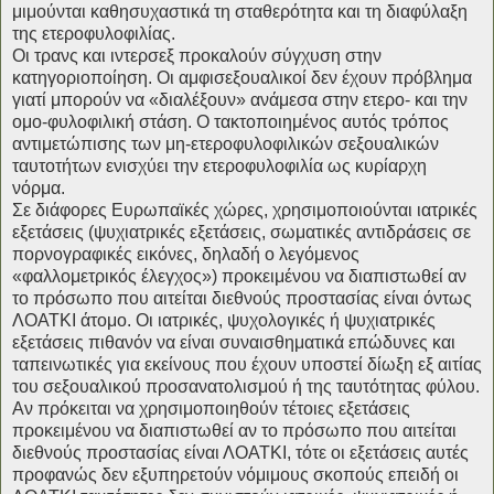
μιμούνται καθησυχαστικά τη σταθερότητα και τη διαφύλαξη
της ετεροφυλοφιλίας.
Οι τρανς και ιντερσεξ προκαλούν σύγχυση στην
κατηγοριοποίηση. Οι αμφισεξουαλικοί δεν έχουν πρόβλημα
γιατί μπορούν να «διαλέξουν» ανάμεσα στην ετερο- και την
ομο-φυλοφιλική στάση. Ο τακτοποιημένος αυτός τρόπος
αντιμετώπισης των μη-ετεροφυλοφιλικών σεξουαλικών
ταυτοτήτων ενισχύει την ετεροφυλοφιλία ως κυρίαρχη
νόρμα.
Σε διάφορες Ευρωπαϊκές χώρες, χρησιμοποιούνται ιατρικές
εξετάσεις (ψυχιατρικές εξετάσεις, σωματικές αντιδράσεις σε
πορνογραφικές εικόνες, δηλαδή ο λεγόμενος
«φαλλομετρικός έλεγχος») προκειμένου να διαπιστωθεί αν
το πρόσωπο που αιτείται διεθνούς προστασίας είναι όντως
ΛΟΑΤΚΙ άτομο. Οι ιατρικές, ψυχολογικές ή ψυχιατρικές
εξετάσεις πιθανόν να είναι συναισθηματικά επώδυνες και
ταπεινωτικές για εκείνους που έχουν υποστεί δίωξη εξ αιτίας
του σεξουαλικού προσανατολισμού ή της ταυτότητας φύλου.
Αν πρόκειται να χρησιμοποιηθούν τέτοιες εξετάσεις
προκειμένου να διαπιστωθεί αν το πρόσωπο που αιτείται
διεθνούς προστασίας είναι ΛΟΑΤΚΙ, τότε οι εξετάσεις αυτές
προφανώς δεν εξυπηρετούν νόμιμους σκοπούς επειδή οι