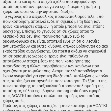
αξιοπιστία και αρκετά συχνά σχόλια που αφορούν την
απαίτηση από τον πρόσφυγα να έχει διακριτική ζωή στη
χώρα του ώστε να μην υφίσταται διώξεις.
Το γεγονός ότι ο σεξουαλικός προσανατολισμός τελεί υπό
ποινικοποίηση, αποτελεί ένδειξη σχετικά με τη θέση των
τρανς και ιντερσεξ ατόμων, η οποία μπορεί να είναι επίσης
δυσχερής. Επίσης, το γεγονός ότι σε χώρες όπου το
λεσβιακό σεξ δεν είναι ποινικοποιημένο ενώ το
ομοφυλοφιλικό σεξ είναι, αποτελεί ένδειξη ότι οι λεσβίες
αντιμετωπίζουν και αυτές κίνδυνο, απλώς βρίσκονται οριακά
εκτός πεδίου αναγνώρισης. Θα πρέπει ακόμα να σημειωθεί
ότι σε ορισμένες χώρες οι τρανς είναι πιθανόν να
αποτελέσουν στόχο μέσω της ποινικοποίησης της
παρενδυσίας ή άλλων παραβιάσεων των κανόνων που
σχετίζονται με το φύλο τους. Ακόμη, πολλά παραδείγματα
έχουν αναφερθεί για κρατική δίωξη από υπαλλήλους χωρών
στις οποίες έχει καταργηθεί η ποινικοποίηση. Το ζήτημα της
ποινικοποίησης του σεξουαλικού προσανατολισμού ή της
ταυτότητας φύλου έχει βαρύνουσα σημασία όσον αφορά
τους ΛΟΑΤΚΙ αιτούντες άσυλο που προέρχονται από τις
χώρες αυτές.
Πρώτον, στις χώρες που ισχύει η ποινικοποίηση οι ΛΟΑΤΚΙ
κινδυνεύουν να διωχθούν. Δεύτερον, η ποινικοποίηση