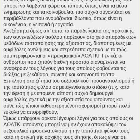
μπορεί να λαμβάνει χώρα σε τόπους όπως είναι τα μέσα
ενημέρωσης και τα κοινοβούλια, πιο συχνά συναντάται σε
περιβάλλοντα που ονομάζονται ιδιωτικά, όπως είναι η
οικογένεια, η γειτονιά ή εργασία.
Ανεξάρτητα όμως απ’ αυτό, τα παραδείγματα της πρακτικής
των συνεντεύξεων ασύλου παρέχουν στοιχεία απαράδεκτων
μεθόδων πιστοποίησης της αξιοπιστίας, διαποτισμένες με
αμφίβολες αντιλήψεις και στερεότυπα σχετικά με το πώς
συμπεριφέρονται οι «πραγματικοί» ΛΟΑΤΚΙ. Γενικά, οι
άνθρωποι που ζητούν διεθνή προστασία αναμένεται να
αναφέρουν τους λόγους για τους οποίους φοβούνται τις
διώξεις με ξεκάθαρο, συνεπή και κατανοητό τρόπο.
Επίκληση στο ζήτημα του σεξουαλικού προσανατολισμού ή
της ταυτότητας φύλου σε μεταγενέστερο στάδιο (π.χ. κατά
την έφεση ή με επόμενη αίτηση) συχνά δημιουργεί
αμφιβολίες σχετικά με την αξιοπιστία του αιτούντος και
συνεπώς τέτοιοι καθυστερημένοι ισχυρισμοί μπορεί πολύ
εύκολα να απορριφθούν.
Όμως υπάρχουν αρκετοί έγκυροι λόγοι για τους οποίους οι
ΛΟΑΤΚΙ αιτούντες μπορεί να μην έχουν αποκαλύψει τον
σεξουαλικό προσανατολισμό ή την ταυτότητα φύλου τους
κατά τη στιγμή της αρχικής τους αίτησης, όπως είναι: ότι