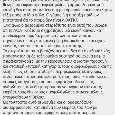
θεωρείται έκφραση ομοφυλοφιλίας ή αμφισεξουαλισμού
επειδή δεν αντιπροσωπεύει τη μια «μοιραία και αμετάκλητη»
έλξη προς το ίδιο φύλο. Ο γάμος ή η ύπαρξη παιδιών
πιστοποιεί ότι το άτομο δεν είναι ΛΟΑΤΚΙ.
Ένα άλλο διαδεδομένο στερεότυπο είναι αυτό που θεωρεί
ότι τα ΛΟΑΤΚΙ άτομα σχηματίζουν μια ειδική κοινωνικά
συνδεδεμένη ομάδα, με κοινά πολιτιστικά γούστα,
πηγαίνουν σε συγκεκριμένα μέρη διασκέδασης και έχουν
κοινούς τρόπους συμπεριφοράς και στάσης.
Τα στερεότυπα αυτά βασίζονται στην ιδέα ότι ο σεξουαλικός
προσανατολισμός ταξινομείται αυστηρά σύμφωνα με μια
σειρά κατηγορίες, με την ετεροφυλοφιλία ως την προφανή
και σταθερή κεντρική κατηγορία, τους ομοφυλόφιλους και τις
λεσβίες ως εξ ίσου σταθερές περιφερειακές κατηγορίες
σεξουαλικού προσανατολισμού, τους τρανς και intersex ως
ιατρικές κατηγορίες και τους αμφισεξουαλικούς ως
ανθρώπους που θα μπορούσαν να ανήκουν είτε στους
ετερόφυλους είτε στους ομοφυλόφιλους όταν επιτέλους
αποφασίσουν τί θέλουν.
Με τον τρόπο αυτό οι λεσβίες και οι ομοφυλόφιλοι
διαμορφώνονται κατ’ εικόνα των ετεροφυλόφιλων με
συμπαγή πυρήνα και περιφερειακές ταυτότητες που