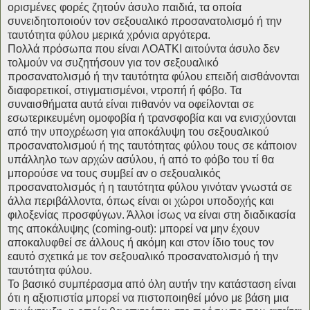
ορισμένες φορές ζητούν άσυλο παιδιά, τα οποία
συνειδητοποιούν τον σεξουαλικό προσανατολισμό ή την
ταυτότητα φύλου μερικά χρόνια αργότερα.
Πολλά πρόσωπα που είναι ΛΟΑΤΚΙ αιτούντα άσυλο δεν
τολμούν να συζητήσουν για τον σεξουαλικό
προσανατολισμό ή την ταυτότητα φύλου επειδή αισθάνονται
διαφορετικοί, στιγματισμένοι, ντροπή ή φόβο. Τα
συναισθήματα αυτά είναι πιθανόν να οφείλονται σε
εσωτερικευμένη ομοφοβία ή τρανσφοβία και να ενισχύονται
από την υποχρέωση για αποκάλυψη του σεξουαλικού
προσανατολισμού ή της ταυτότητας φύλου τους σε κάποιον
υπάλληλο των αρχών ασύλου, ή από το φόβο του τί θα
μπορούσε να τους συμβεί αν ο σεξουαλικός
προσανατολισμός ή η ταυτότητα φύλου γινόταν γνωστά σε
άλλα περιβάλλοντα, όπως είναι οι χώροι υποδοχής και
φιλοξενίας προσφύγων. Άλλοι ίσως να είναι στη διαδικασία
της αποκάλυψης (coming-out): μπορεί να μην έχουν
αποκαλυφθεί σε άλλους ή ακόμη και στον ίδιο τους τον
εαυτό σχετικά με τον σεξουαλικό προσανατολισμό ή την
ταυτότητα φύλου.
Το βασικό συμπέρασμα από όλη αυτήν την κατάσταση είναι
ότι η αξιοπιστία μπορεί να πιστοποιηθεί μόνο με βάση μια