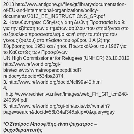
2013
http://www.antigone.gr/files/gr/library/documentation-
of-EU-and-international-organizations/policy-
documents/2013_EE_INSTRUCTIONS_GR.pdf
2.
Κατευθυντήριες Οδηγίες για τη Διεθνή Προστασία Νο 9:
για την εξέταση των αιτημάτων ασύλου που στηρίζονται στο
σεξουαλικό προσανατολισμό και/ή στην ταυτότητα του
γένους (φύλου) στο πλαίσιο του άρθρου 1 Α (2) της
Σύμβασης του 1951 και / ή του Πρωτοκόλλου του 1967 για
το Καθεστώς των Προσφύγων
UN High Commissioner for Refugees (UNHCR),23.10.2012
http://www.refworld.org/cgi-
bin/texis/vtx/rwmain/opendocpdf.pdf?
reldoc=y&docid=534ba2874
3.
http://www.refworld.org/docid/4cff99a42.html
4.
http://www.rechten.vu.nl/en/Images/web_FH_GR_tcm248-
240394.pdf
5.
http://www.refworld.org/cgi-bin/texis/vtx/rwmain?
page=search&docid=56b34af34&skip=0&query=gay
*Ο Σταύρος Μπουφίδης είναι ψυχίατρος –
ψυχοθεραπευτής