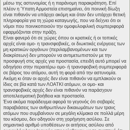
μέσω της αστυνομίας ή η παράνομη παρακράτηση. Επί
πλέον η Ύπατη Αρμοστεία επισημαίνει, ότι ποινική δίωξη
είναι πιθανόν να υπάρχει ακόμη και όταν δεν υπάρχει θετική
πληροφορία για τη χώρα καταγωγής, που να δείχνει ότι οι
νόμοι που ποινικοποιούν την ομοφυλοφιλική συμπεριφορά
εφαρμόζονται στην πράξη.
Είναι φανερό ότι σε χώρες όπου οι κρατικές ή οι τοπικές
αρχές είναι ομο- η τρανσφοβικές, οι διωκτικές ενέργειες των
μη κρατικών οργάνων (περιλαμβανομένων και των
διακρίσεων) δεν μπορούν να αντιμετωπιστούν με την
προσφυγή στις αρχές για προστασία, επειδή αυτό μπορεί να
οδηγήσει στην περαιτέρω ομο- ή τρανσφοβική συμπεριφορά
σε βάρος του ατόμου, αυτή τη φορά από την αστυνομία.
Ακόμη κι όταν οι αρχές δεν είναι πιθανόν να εμπλακούν οι
ίδιες σε βία κατά των ΛΟΑΤΚΙ ατόμων, οι ομο- και
τρανσφοβικές αρχές δεν είναι πιθανόν να παράσχουν
αποτελεσματική βοήθεια και προστασία.
Ένα ακόμα παράδειγμα αφορά το γεγονός ότι σοβαρές
παραβιάσεις των ανθρωπίνων δικαιωμάτων των τρανς
ατόμων που συμβαίνουν σε μεγάλη κλίμακα σε πολλά μέρη
του κόσμου, δεν οδηγούν στη χορήγηση ασύλου. Σε
σημαντικό αριθμό υποθέσεων οι αιτήσεις ασύλου από