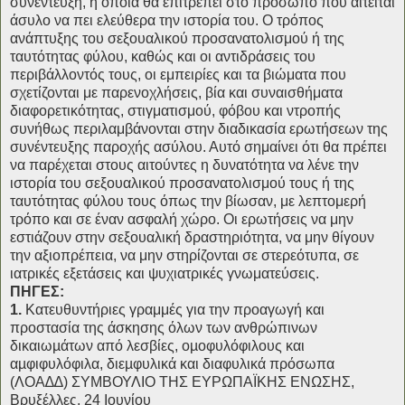
συνέντευξη, η οποία θα επιτρέπει στο πρόσωπο που αιτείται
άσυλο να πει ελεύθερα την ιστορία του. Ο τρόπος
ανάπτυξης του σεξουαλικού προσανατολισμού ή της
ταυτότητας φύλου, καθώς και οι αντιδράσεις του
περιβάλλοντός τους, οι εμπειρίες και τα βιώματα που
σχετίζονται με παρενοχλήσεις, βία και συναισθήματα
διαφορετικότητας, στιγματισμού, φόβου και ντροπής
συνήθως περιλαμβάνονται στην διαδικασία ερωτήσεων της
συνέντευξης παροχής ασύλου. Αυτό σημαίνει ότι θα πρέπει
να παρέχεται στους αιτούντες η δυνατότητα να λένε την
ιστορία του σεξουαλικού προσανατολισμού τους ή της
ταυτότητας φύλου τους όπως την βίωσαν, με λεπτομερή
τρόπο και σε έναν ασφαλή χώρο. Οι ερωτήσεις να μην
εστιάζουν στην σεξουαλική δραστηριότητα, να μην θίγουν
την αξιοπρέπεια, να μην στηρίζονται σε στερεότυπα, σε
ιατρικές εξετάσεις και ψυχιατρικές γνωματεύσεις.
ΠΗΓΕΣ:
1.
Κατευθυντήριες γραμμές για την προαγωγή και
προστασία της άσκησης όλων των ανθρώπινων
δικαιωµάτων από λεσβίες, οµοφυλόφιλους και
αµφιφυλόφιλα, διεµφυλικά και διαφυλικά πρόσωπα
(ΛΟΑ∆∆) ΣΥΜΒΟΥΛΙΟ ΤΗΣ ΕΥΡΩΠΑΪΚΗΣ ΕΝΩΣΗΣ,
Βρυξέλλες, 24 Ιουνίου