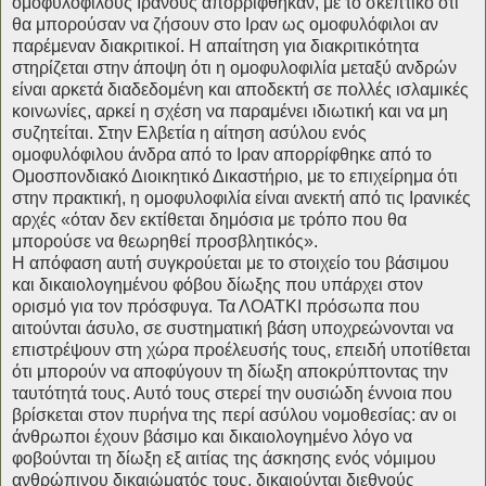
ομοφυλόφιλους Ιρανούς απορρίφθηκαν, με το σκεπτικό ότι
θα μπορούσαν να ζήσουν στο Ιραν ως ομοφυλόφιλοι αν
παρέμεναν διακριτικοί. Η απαίτηση για διακριτικότητα
στηρίζεται στην άποψη ότι η ομοφυλοφιλία μεταξύ ανδρών
είναι αρκετά διαδεδομένη και αποδεκτή σε πολλές ισλαμικές
κοινωνίες, αρκεί η σχέση να παραμένει ιδιωτική και να μη
συζητείται. Στην Ελβετία η αίτηση ασύλου ενός
ομοφυλόφιλου άνδρα από το Ιραν απορρίφθηκε από το
Ομοσπονδιακό Διοικητικό Δικαστήριο, με το επιχείρημα ότι
στην πρακτική, η ομοφυλοφιλία είναι ανεκτή από τις Ιρανικές
αρχές «όταν δεν εκτίθεται δημόσια με τρόπο που θα
μπορούσε να θεωρηθεί προσβλητικός».
Η απόφαση αυτή συγκρούεται με το στοιχείο του βάσιμου
και δικαιολογημένου φόβου δίωξης που υπάρχει στον
ορισμό για τον πρόσφυγα. Τα ΛΟΑΤΚΙ πρόσωπα που
αιτούνται άσυλο, σε συστηματική βάση υποχρεώνονται να
επιστρέψουν στη χώρα προέλευσής τους, επειδή υποτίθεται
ότι μπορούν να αποφύγουν τη δίωξη αποκρύπτοντας την
ταυτότητά τους. Αυτό τους στερεί την ουσιώδη έννοια που
βρίσκεται στον πυρήνα της περί ασύλου νομοθεσίας: αν οι
άνθρωποι έχουν βάσιμο και δικαιολογημένο λόγο να
φοβούνται τη δίωξη εξ αιτίας της άσκησης ενός νόμιμου
ανθρώπινου δικαιώματός τους, δικαιούνται διεθνούς