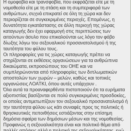
Η ομοφοβία και τρανσφοβία, που εκφράζεται είτε με τη
νομοθεσία είτε με τη στάση και τη συμπεριφορά των
ανθρώπων, συχνά επικρατεί σε όλη τη χώρα και δεν
περιορίζεται σε συγκεκριμένες περιοχές. Επομένως, η
δυνατότητα εγκατάστασης σε άλλη περιοχή της χώρας
καταγωγής δεν έχει εφαρμογή στις περιπτώσεις των
αιτούντων άσυλο που επικαλούνται ως λόγο τον φόβο
δίωξης λόγω του σεξουαλικού προσανατολισμού ή της
ταυτότητα του φύλου τους.
Οι πληροφορίες για τις χώρες καταγωγής πρέπει να
στηρίζονται σε εκθέσεις οργανώσεων για τα ανθρώπινα
δικαιώματα, εκπροσώπους του ΟΗΕ και να
συμπληρώνονται από πληροφορίες των διπλωματικών
αποστολών των χωρών – μελών, καθώς και τοπικές
οργανώσεις ΛΟΑΤΚΙ, όπου αυτές υπάρχουν .
Όλα αυτά τα προαναφερθέντα πιστοποιούν ότι τα ευρήματα
αξιοπιστίας βασίζονται σε πολύ συγκεκριμένες προσδοκίες,
οι οποίες αντιμετωπίζουν τον σεξουαλικό προσανατολισμό ή
την ταυτότητα φύλου ως κάτι συναφές προς τις πολιτικές ή
θρησκευτικές πεποιθήσεις εστιάζοντας στην επίσημη
δημόσια σφαίρα των δημόσιων μέσων και της νομοθεσίας.
Προφανώς η σεξουαλικότητα είναι και πολιτικό θέμα από
πολλές απόψεις αλλά η πολιτική της σεξουαλικότητας, ενώ