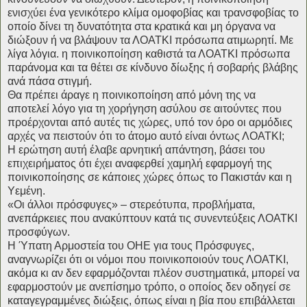
ενισχύει ένα γενικότερο κλίμα ομοφοβίας και τρανσφοβίας το
οποίο δίνει τη δυνατότητα στα κρατικά και μη όργανα να
διώξουν ή να βλάψουν τα ΛΟΑΤΚΙ πρόσωπα ατιμωρητί. Με
λίγα λόγια. η ποινικοποίηση καθιστά τα ΛΟΑΤΚΙ πρόσωπα
παράνομα και τα θέτει σε κίνδυνο δίωξης ή σοβαρής βλάβης
ανά πάσα στιγμή.
Θα πρέπει άραγε η ποινικοποίηση από μόνη της να
αποτελεί λόγο για τη χορήγηση ασύλου σε αιτούντες που
προέρχονται από αυτές τις χώρες, υπό τον όρο οι αρμόδιες
αρχές να πειστούν ότι το άτομο αυτό είναι όντως ΛΟΑΤΚΙ;
Η ερώτηση αυτή έλαβε αρνητική απάντηση, βάσει του
επιχειρήματος ότι έχει αναφερθεί χαμηλή εφαρμογή της
ποινικοποίησης σε κάποιες χώρες όπως το Πακιστάν και η
Υεμένη.
«Οι άλλοι πρόσφυγες» – στερεότυπα, προβλήματα,
ανεπάρκειες που ανακύπτουν κατά τις συνεντεύξεις ΛΟΑΤΚΙ
προσφύγων.
Η Ύπατη Αρμοστεία του ΟΗΕ για τους Πρόσφυγες,
αναγνωρίζει ότι οι νόμοι που ποινικοποιούν τους ΛΟΑΤΚΙ,
ακόμα κι αν δεν εφαρμόζονται πλέον συστηματικά, μπορεί να
εφαρμοστούν με ανεπίσημο τρόπο, ο οποίος δεν οδηγεί σε
καταγεγραμμένες διώξεις, όπως είναι η βία που επιβάλλεται