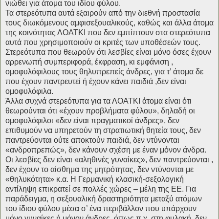
νιώθει για άτομα του ιδίου φύλου.
Τα στερεότυπα αυτά εξαιρούν από την διεθνή προστασία
τους διωκόμενους αμφισεξουαλικούς, καθώς και άλλα άτομα
της κοινότητας ΛΟΑΤΚΙ που δεν εμπίπτουν στα στερεότυπα
αυτά που χρησιμοποιούν οι κριτές των υποθέσεών τους.
Στερεότυπα που θεωρούν ότι λεσβίες είναι μόνο όσες έχουν
αρρενωπή συμπεριφορά, έκφραση, κι εμφάνιση ,
ομοφυλόφιλους τους θηλυπρεπείς άνδρες, για τ’ άτομα δε
που έχουν παντρευτεί ή έχουν κάνει παιδιά ,δεν είναι
ομοφυλόφιλα.
Άλλα συχνά στερεότυπα για τα ΛΟΑΤΚΙ άτομα είναι ότι
θεωρούνται ότι «έχουν προβλήματα φύλου», δηλαδή οι
ομοφυλόφιλοι «δεν είναι πραγματικοί άνδρες», δεν
επιθυμούν να υπηρετούν τη στρατιωτική θητεία τους, δεν
παντρεύονται ούτε αποκτούν παιδιά, δεν ντύνονται
«ανδροπρεπώς», δεν κάνουν σχέση με έναν μόνον άνδρα.
Οι λεσβίες δεν είναι «αληθινές γυναίκες», δεν παντρεύονται ,
δεν έχουν το αίσθημα της μητρότητας, δεν ντύνονται με
«θηλυκότητα» κ.α. Η Γερμανική κλασική-σεξολογική
αντίληψη επικρατεί σε πολλές χώρες – μέλη της ΕΕ. Για
παράδειγμα, η σεξουαλική δραστηριότητα μεταξύ ατόμων
του ίδιου φύλου μέσα σ’ ένα περιβάλλον που υπάρχουν
μόνο γυναίκες ή μόνον άνδρες, όπως π.χ. στη φυλακή, δεν