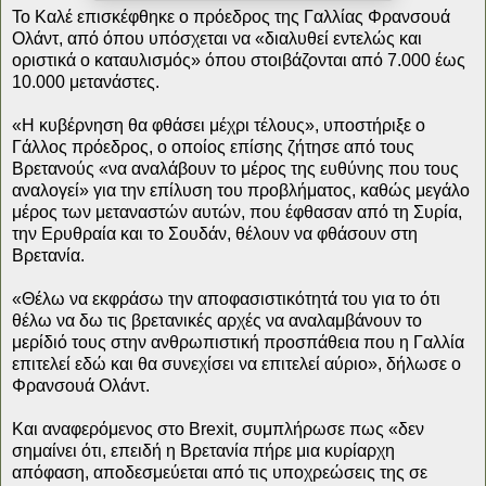
Το Καλέ επισκέφθηκε ο πρόεδρος της Γαλλίας Φρανσουά
Ολάντ, από όπου υπόσχεται να «διαλυθεί εντελώς και
οριστικά ο καταυλισμός» όπου στοιβάζονται από 7.000 έως
10.000 μετανάστες.
«Η κυβέρνηση θα φθάσει μέχρι τέλους», υποστήριξε ο
Γάλλος πρόεδρος, ο οποίος επίσης ζήτησε από τους
Βρετανούς «να αναλάβουν το μέρος της ευθύνης που τους
αναλογεί» για την επίλυση του προβλήματος, καθώς μεγάλο
μέρος των μεταναστών αυτών, που έφθασαν από τη Συρία,
την Ερυθραία και το Σουδάν, θέλουν να φθάσουν στη
Βρετανία.
«Θέλω να εκφράσω την αποφασιστικότητά του για το ότι
θέλω να δω τις βρετανικές αρχές να αναλαμβάνουν το
μερίδιό τους στην ανθρωπιστική προσπάθεια που η Γαλλία
επιτελεί εδώ και θα συνεχίσει να επιτελεί αύριο», δήλωσε ο
Φρανσουά Ολάντ.
Και αναφερόμενος στο Brexit, συμπλήρωσε πως «δεν
σημαίνει ότι, επειδή η Βρετανία πήρε μια κυρίαρχη
απόφαση, αποδεσμεύεται από τις υποχρεώσεις της σε