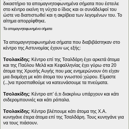
δικαστήριο τα απομαγνητοφωνημένα σήματα που έστειλε
στο κέντρο εκείνη τη νύχτα ο ίδιος και οι συνάδελφοί του
ώστε να διαπιστωθεί και η ακρίβεια των λεγομένων του. Το
αίτημα απορρίφθηκε.
Τα απομαγνητοφωνημένα σήματα
Τα απομαγνητοφωνημένα σήματα που διαβιβάστηκαν στο
κέντρο της Αστυνομίας έχουν ως εξής:
Τσολακίδης
: Κέντρο επί της Τσαλδάρη έχει αρκετά άτομα
και της Παύλου Μελά και Κεφαλληνίας έχει γύρω στα 20
άτομα της Χρυσής Αυγής που μας ενημερώνουν ότι είχαν
μια διαμάχη με κάτι άτομα του γνωστού χώρου. Είμαστε
(...)να προσπαθούμε να κατευνάσουμε τα πνεύματα.
Τσολακίδης
: Κέντρο απ’ ό,τι διακρίνω υπάρχουν και κάτι
σιδερομπουνιές και κάτι ρόπαλα.
Τσολακίδης
: Κέντρο βλέπουμε κάτι άτομα της Χ.Α.
κυνηγάνε έτερα άτομα επί της Τσαλδάρη. Τους κυνηγάνε για
να τους πιάσουν.