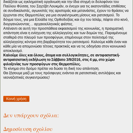
δικάζεται ως εγκληματική οργάνωση και την ίδια στιγμή οι δολοφόνοι του
Παύλου Φύσσα, του Σαχτζάτ Λουκμάν, οι ένοχοι για τις εκατοντάδες επιθέσεις
σε συνδικαλιστές, αγωνιστές της αριστεράς και μετανάστες, έχουν το θράσος να
έρχονται στις Θερμοπύλες για μια συγκέντρωση μίσους και ρατσισμού. Το
δόγμα τους, για μια Ελλάδα της Ορθοδοξίας και όχι του Ισλάμ, πέφτει στο κενό,
διοργανώνοντας… αρχαιοελληνικές φιέστες.
Απέναντι σε αυτή την προσπάθεια εκφασισμού της κοινωνίας, η πραγματική
απάντηση είναι η ενίσχυση της αλληλεγγύης και των δομών της. Παραμένουμε
σταθερά στο πλευρό των προσφύγων, επιμένουμε στον πολιτισμό της
αλληλεγγύης κόντρα στη βαρβαρότητα του ρατσισμού. Καλούμε κάθε έναν και
κάθε μία να απομονώσει τέτοιες πρακτικές και να τις οδηγήσει στον κοινωνικό
αποκλεισμό.
Καλούμε όλες και όλους, άτομα και συλλογικότητες, σε αντιφασιστική-
αντιρατσιστική εκδήλωση το Σάββατο 3/9/2016, στις 4 μμ, στο χώρο
φιλοξενίας των προσφύγων στις Θερμοπύλες.
Το κίνημα στο δρόμο πρέπει να δώσει τη δική του απάντηση.
Θα ζήσουμε μαζί με τους πρόσφυγες ενάντια σε ρατσιστικές αντιλήψεις και
νεοναζιστικές συγκεντρώσεις!
Κοινή χρήση
Δεν υπάρχουν σχόλια:
Δημοσίευση σχολίου