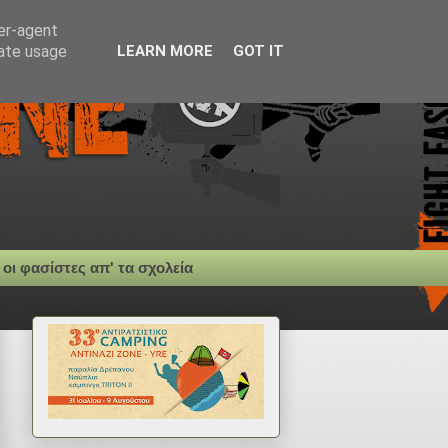
ser-agent
rate usage
LEARN MORE
GOT IT
 οι φασίστες απ' τα σχολεία