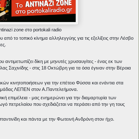
nazi zone στο portokali radio
 από το τοπικό κίνημα αλληλεγγύης για τις εξελίξεις στην Λέσβο
ες.
 αντιμετωπίζει δίκη με μηνυτές χρυσαυγίτες - ένας εκ των
λας Σαχινίδης - στις 18 Οκτώβρη για τα όσα έγιναν στην Βέροια
κών κινητοποιήσεων για την επέτειο Φύσσα και ενάντια στα
ς ομάδας ΛΕΠΕΝ στον Α.Παντελεήμονα.
ική επιμέλεια - μας ενημερώνει για την διαμαρτυρία των
γό πετρελαίου που σχεδιάζεται να περάσει από την γη τους
αντινίδη και πάντα με την Φωτεινή Ανδρόνη στον ήχο.