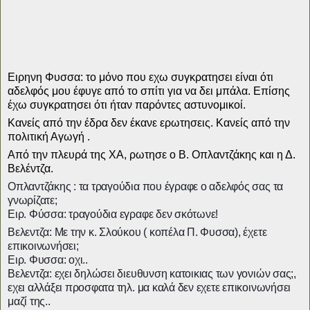
Ειρηνη Φυσσα: το μόνο που εχω συγκρατησει είναι ότι
αδελφός μου έφυγε από το σπίτι για να δει μπάλα. Επίσης
έχω συγκρατησει ότι ήταν παρόντες αστυνομικοί.
Κανείς από την έδρα δεν έκανε ερωτησεις. Κανείς από την
πολιτική Αγωγή .
Από την πλευρά της ΧΑ, ρωτησε ο Β. Οπλαντζάκης και η Δ.
Βελέντζα.
Οπλαντζάκης : τα τραγούδια που έγραφε ο αδελφός σας τα
γνωρίζατε;
Ειρ. Φύσσα: τραγούδια εγραφε δεν σκότωνε!
Βελεντζα: Με την κ. Σλούκου ( κοπέλα Π. Φυσσα), έχετε
επικοινωνήσει;
Ειρ. Φυσσα: οχι..
Βελεντζα: εχει δηλώσει διευθυνση κατοικιας των γονιών σας;,
εχει αλλάξει προσφατα τηλ. μα καλά δεν εχετε επικοινωνήσει
μαζί της..