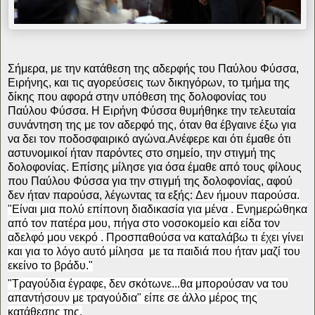
Σήμερα, με την κατάθεση της αδερφής του Παύλου Φύσσα,
Ειρήνης, και τις αγορεύσεις των δικηγόρων, το τμήμα της
δίκης που αφορά στην υπόθεση της δολοφονίας του
Παύλου Φύσσα. Η Ειρήνη Φύσσα θυμήθηκε την τελευταία
συνάντηση της με τον αδερφό της, όταν θα έβγαινε έξω για
να δει τον ποδοσφαιρικό αγώνα.Ανέφερε και ότι έμαθε ότι
αστυνομικοί ήταν παρόντες στο σημείο, την στιγμή της
δολοφονίας. Επίσης μίλησε για όσα έμαθε από τους φίλους
που Παύλου Φύσσα για την στιγμή της δολοφονίας, αφού
δεν ήταν παρούσα, λέγωντας τα εξής:
Δεν ήμουν παρούσα.
"Είναι μια πολύ επίπονη διαδικασία για μένα . Ενημερώθηκα
από τον πατέρα μου, πήγα στο νοσοκομείο και είδα τον
αδελφό μου νεκρό . Προσπαθούσα να καταλάβω τι έχει γίνει
και για το λόγο αυτό μίλησα με τα παιδιά που ήταν μαζί του
εκείνο το βράδυ."
"Τραγούδια έγραφε, δεν σκότωνε...θα μπορούσαν να του
απαντήσουν με τραγούδια" είπε σε άλλο μέρος της
κατάθεσης της.