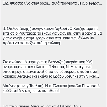
Ειρ. Φυσσα: λίγο στην αρχή... αλλά πράγματα με ενδιεφεραν..
Β. Οπλαντζακης ( συνηγ. καζαντζογλου) : Ο Χατζησταμάτης
είπε οτι ο Ρουπακιας το έκανε για να ανεβει στην ιεραρχια. μα
για να ανεβεις στην ιεραρχια και στα ματια των άλλων θα
πρέπει να εισαι εξω από τη φυλακη.
Στο σχολιασμό μαρτυρων η Βελέντζα (υπεράσπιση ΧΑ),
αναφερόμενη στον φίλο του Π.Φυσσα, Ν. Μαντα για να
υποστηριξει ότι ειναι αναξιόπιστος μάρτυρας, είπε ότι ειναι
κατοικος Αιγάλεω και εκείνο το βράδυ βρέθηκε στη Νίκαια...
Μπόνης (συνηγ Τσαλίκη): Η κ. Σλουκου (κοπέλα Π. Φυσσα)
κρύβεται! δεν έρχεται να καταθεσει!
Πανταζη (συνηγ. Μπουκουρα και Αλεξοπουλου)