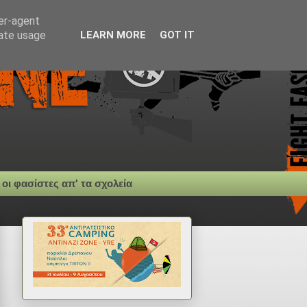
ser-agent
rate usage
LEARN MORE
GOT IT
 οι φασίστες απ' τα σχολεία