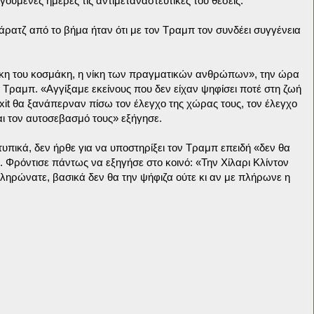
ούμενες ημέρες τις αντιμεταναστευτικές του θέσεις.
άρατζ από το βήμα ήταν ότι με τον Τραμπ τον συνδέει συγγένεια
νίκη του κοσμάκη, η νίκη των πραγματικών ανθρώπων», την ώρα
Τραμπ. «Αγγίξαμε εκείνους που δεν είχαν ψηφίσει ποτέ στη ζωή
exit θα ξανάπερναν πίσω τον έλεγχο της χώρας τους, τον έλεγχο
ι τον αυτοσεβασμό τους» εξήγησε.
 τυπικά, δεν ήρθε για να υποστηρίξει τον Τραμπ επειδή «δεν θα
 Φρόντισε πάντως να εξηγήσε στο κοινό: «Την Χίλαρι Κλίντον
πληρώνατε, βασικά δεν θα την ψήφιζα ούτε κι αν με πλήρωνε η