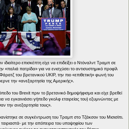
ιδιαίτερο επισκέπτη είχε να επιδείξει ο Ντόναλντ Τραμπ σε
την «παλιά πατρίδα» για να ενισχύσει το αντισυστημικό προφίλ
Φάρατζ του βρετανικού UKIP, την πιο «επιθετική» φωνή του
έφερνε την «ανεξαρτησία της Αμερικής».
πεδο του Brexit πριν το βρετανικό δημοψήφισμα και είχε βρεθεί
ια να εγκαινιάσει γήπεδο γκολφ εταιρείας του) εξυμνώντας με
ησαν την ανεξαρτησία τους».
ανίστηκε σε συγκέντρωση του Τραμπ στο Τζάκσον του Μισισίπι.
α ταιριαστά- με την απόπειρα του υποψηφίου των