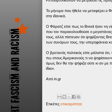
Ρεπουμπλικανών να μετριάσει τις προηγ
Το μήνυμα που ήθελε να μεταφέρει ο Φ
στα ιδανικά.
Ο Φάρατζ είπε πως το Brexit ήταν «η 
που τον παρακολουθούσε ο μεγιστάνας 
τους, αλλά πίστευαν ότι ψηφίζοντας Br
των συνόρων τους, την υπερηφάνεια κα
Ο βρετανός πολιτικός είπε μάλιστα ότι,
πω στους Αμερικανούς τι να ψηφίσουν».
όμως δεν θα την ψήφιζα ούτε κι αν με 
ίδια».
Από in.gr
Ετικέτες
επικαιρότητα