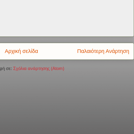
Αρχική σελίδα
Παλαιότερη Ανάρτηση
φή σε:
Σχόλια ανάρτησης (Atom)