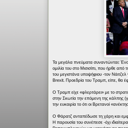
Τα μεγάλα πνεύματα συναντώνται: Έναν 
ομιλία του στο Μισισίπι, που ήρθε από 
του μεγιστάνα υποψήφιου -τον Νάιτζελ 
Brexit. Προεδρία του Τραμπ, είπε, θα 
Ο Τραμπ είχε «φλερτάρει» με το στρατό
στην Σκωτία την επόμενη της κάλπης (γ
την ευκαιρία το ότι οι Βρετανοί «ανέκτ
Ο Φάρατζ ανταπέδωσε τη χάρη και εμφ
Η παρουσία του συνέπεσε -όχι ιδιαίτερ