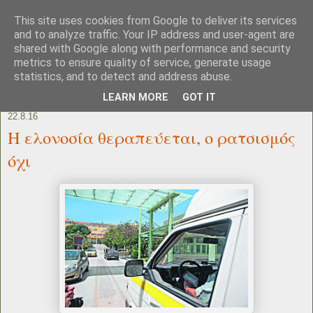
This site uses cookies from Google to deliver its services
and to analyze traffic. Your IP address and user-agent are
shared with Google along with performance and security
metrics to ensure quality of service, generate usage
statistics, and to detect and address abuse.
LEARN MORE
GOT IT
22.8.16
H ελονοσία θεραπεύεται, ο ρατσισμός
όχι