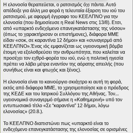
Η ελονοσία θεραπεύεται, ο ρατσισμός όχι πάντα. Αυτό
απέδειξε για άλλη μια φορά η τελευταία έξαρση του ιού του
ρατσισμού, με αφορμή έγγραφο του ΚΕΕΛΠΝΟ για την
ελονοσία (που δημοσίευσε η Real News στις 13/8). Ετσι,
από «υπαρκτό ενδεχόμενο επανεγκατάστασης της νόσου»
(όπως το χαρακτήρισαν οι επιστήμονες), διάφορα ΜΜΕ
είδαν «σοκ, σε καραντίνα 12 δήμοι» και «συναγερμό από
ΚΕΕΛΠΝΟ».
Ένας ιός εμφανίζεται ως υγειονομική βόμβα
έτοιμη να εξολοθρεύσει την ανθρωπότητα, που καλείται να
προσέχει τον εχθρό-φορέα του ιού, ενώ η πολιτική ηγεσία
πρέπει να λάβει μέτρα εναντίον της αόρατης απειλής (που
συνήθως είναι και φτωχός και ξένος).
Η ελονοσία είναι το καινούργιο σκιάχτρο κι αυτή τη φορά,
εκτός από διάφορα ΜΜΕ, το χρησιμοποίησε και ο πρόεδρος
της ΚΕΔΕ και του Ιατρικού Συλλόγου της Αθήνας. Τον...
υγειονομικό συναγερμό σήμανε η «Καθημερινή» υπό τον
εντυπωσιακό τίτλο «Σε “καραντίνα” 12 δήμοι, λόγω
ελονοσίας» (20.8.).
Το ΚΕΕΛΠΝΟ διαπιστώνει πως «υπαρκτό είναι το
ενδεχόμενο επανεγκατάστασης της ελονοσίας σε ορισμένες