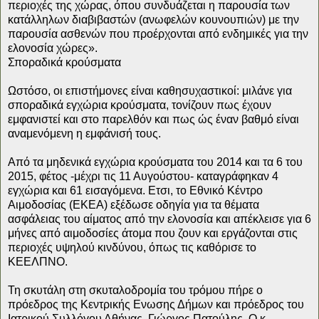
περιοχές της χώρας, όπου συνδυάζεται η παρουσία των
κατάλληλων διαβιβαστών (ανωφελών κουνουπιών) με την
παρουσία ασθενών που προέρχονται από ενδημικές για την
ελονοσία χώρες».
Σποραδικά κρούσματα
Ωστόσο, οι επιστήμονες είναι καθησυχαστικοί: μιλάνε για
σποραδικά εγχώρια κρούσματα, τονίζουν πως έχουν
εμφανιστεί και στο παρελθόν και πως ώς έναν βαθμό είναι
αναμενόμενη η εμφάνισή τους.
Από τα μηδενικά εγχώρια κρούσματα του 2014 και τα 6 του
2015, φέτος -μέχρι τις 11 Αυγούστου- καταγράφηκαν 4
εγχώρια και 61 εισαγόμενα. Ετσι, το Εθνικό Κέντρο
Αιμοδοσίας (ΕΚΕΑ) εξέδωσε οδηγία για τα θέματα
ασφάλειας του αίματος από την ελονοσία και απέκλεισε για 6
μήνες από αιμοδοσίες άτομα που ζουν και εργάζονται στις
περιοχές υψηλού κινδύνου, όπως τις καθόρισε το
ΚΕΕΛΠΝΟ.
Τη σκυτάλη στη σκυταλοδρομία του τρόμου πήρε ο
πρόεδρος της Κεντρικής Ενωσης Δήμων και πρόεδρος του
Ιατρικού Συλλόγου Αθήνας, Γιώργος Πατούλης. Ο κ.