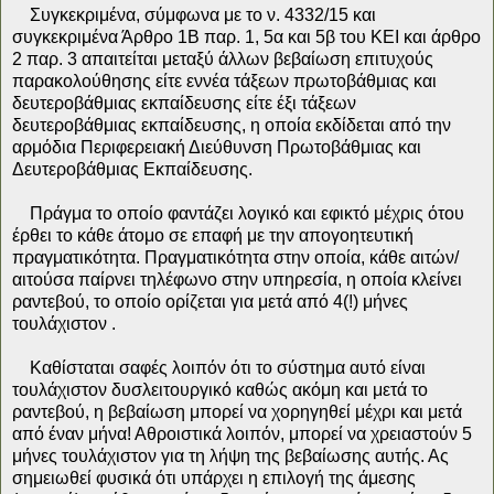
Συγκεκριμένα, σύμφωνα με το ν. 4332/15 και
συγκεκριμένα Άρθρο 1Β παρ. 1, 5α και 5β του ΚΕΙ και άρθρο
2 παρ. 3 απαιτείται μεταξύ άλλων βεβαίωση επιτυχούς
παρακολούθησης είτε εννέα τάξεων πρωτοβάθμιας και
δευτεροβάθμιας εκπαίδευσης είτε έξι τάξεων
δευτεροβάθμιας εκπαίδευσης, η οποία εκδίδεται από την
αρμόδια Περιφερειακή Διεύθυνση Πρωτοβάθμιας και
Δευτεροβάθμιας Εκπαίδευσης.
Πράγμα το οποίο φαντάζει λογικό και εφικτό μέχρις ότου
έρθει το κάθε άτομο σε επαφή με την απογοητευτική
πραγματικότητα. Πραγματικότητα στην οποία, κάθε αιτών/
αιτούσα παίρνει τηλέφωνο στην υπηρεσία, η οποία κλείνει
ραντεβού, το οποίο ορίζεται για μετά από 4(!) μήνες
τουλάχιστον .
Καθίσταται σαφές λοιπόν ότι το σύστημα αυτό είναι
τουλάχιστον δυσλειτουργικό καθώς ακόμη και μετά το
ραντεβού, η βεβαίωση μπορεί να χορηγηθεί μέχρι και μετά
από έναν μήνα! Αθροιστικά λοιπόν, μπορεί να χρειαστούν 5
μήνες τουλάχιστον για τη λήψη της βεβαίωσης αυτής. Ας
σημειωθεί φυσικά ότι υπάρχει η επιλογή της άμεσης