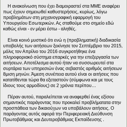
Η ανακοίνωση που έχει διαμοιραστεί στα ΜΜΕ αναφέρει
πως έχουν σημειωθεί καθυστερήσεις, κυρίως, λόγω
προβλημάτων στη μηχανογραφική εφαρμογή του
Υπουργείου Εσωτερικών. Ας σταθούμε στο σημείο εδώ
καθώς είναι - εν μέρει έστω - αληθές.
Είναι κοινό μυστικό ότι ενώ η (προβληματική) διαδικασία
υποβολής των αιτήσεων ξεκίνησε τον Σεπτέμβριο του 2015,
μόλις τον Απρίλιο του 2016 συγκροτήθηκε ένα
πληροφοριακό σύστημα επαρκές για την επεξεργασία των
αιτήσεων. Αποτέλεσμα αυτού ήταν να συσσωρευτεί στα
συρτάρια των υπηρεσιών ένας σεβαστός αριθμός αιτήσεων
8μιση μηνών. Άμεση συνέπεια αυτού είναι οι αιτήσεις που
κατατίθενται τώρα θα εξεταστούν (σύμφωνα και με τους
ίδιους τους αρμοδίους) σε 2 χρόνια περίπου…
Πέραν αυτού, παραλείπεται να αναφερθεί ένας εξίσου
σημαντικός παράγοντας που προκαλεί προβλήματατα στην
προσπάθεια των δικαιούχων να υποβάλουν αιτήσεις. Ο
παράγοντας αυτός αφορά την Περιφερειακή Διεύθυνση
Πρωτοβάθμιας και Δευτεροβάθμιας Εκπαίδευσης .