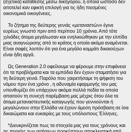
(σχετικά) κατάθεσης μέσω δικηγόρου, η οποία ωστόσο δεν
αποτελεί καν εφικτή επιλογή για τις ήδη πιεσμένες
οικονομικά οικογένειες.
Το ζήτημα της δεύτερης γενιάς «μεταναστών» έγινε
ευρέως γνωστό πριν από περίπου 10 χρόνια. Από τότε
χιλιάδες άτομα μεγάλωσαν και ενηλικιώθηκαν με την ελπίδα
μιας αναγνώρισης από το κράτος η οποία ακόμα αναμένεται.
Είναι σαφές λοιπόν ότι για ένα μεγάλο κομμάτι δικαιούχων
είναι ήδη αργά.
Ως Generation 2.0 οφείλουμε να φέρουμε στην επιφάνεια
ότι τα προβλήματα και τα εμπόδια δεν έχουν σταματήσει για
τη δεύτερη γενιά. Παρόλο που χαιρετήσαμε τη ψήφιση του
νόμου πριν ένα χρόνο , η αδυναμία εφαρμογής του μας
υπενθυμίζει ότι υπάρχουν ακόμα πολλά πεδία τα οποία
απαιτούν τη συνεχή παρέμβαση μας μέχρις ότου όλα τα
άτομα μεταναστευτικής καταγωγής που γεννιούνται ή
μεγαλώνουν στην Ελλάδα να έχουν άμεση πρόσβαση σε ίσα
δικαιώματα και ευκαιρίες με τους υπόλοιπους Έλληνες.
*Διευκρινίζεται πως τα στοιχεία μας για τους χρόνους και
τις πορείες των αιτήσεων προκύπτουν αποκλειστικά από