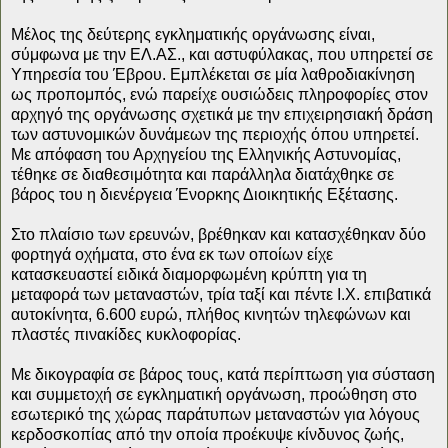
Μέλος της δεύτερης εγκληματικής οργάνωσης είναι,
σύμφωνα με την ΕΛ.ΑΣ., και αστυφύλακας, που υπηρετεί σε
Υπηρεσία του Έβρου. Εμπλέκεται σε μία λαθροδιακίνηση
ως προπομπός, ενώ παρείχε ουσιώδεις πληροφορίες στον
αρχηγό της οργάνωσης σχετικά με την επιχειρησιακή δράση
των αστυνομικών δυνάμεων της περιοχής όπου υπηρετεί.
Με απόφαση του Αρχηγείου της Ελληνικής Αστυνομίας,
τέθηκε σε διαθεσιμότητα και παράλληλα διατάχθηκε σε
βάρος του η διενέργεια Ένορκης Διοικητικής Εξέτασης.
Στο πλαίσιο των ερευνών, βρέθηκαν και κατασχέθηκαν δύο
φορτηγά οχήματα, στο ένα εκ των οποίων είχε
κατασκευαστεί ειδικά διαμορφωμένη κρύπτη για τη
μεταφορά των μεταναστών, τρία ταξί και πέντε Ι.Χ. επιβατικά
αυτοκίνητα, 6.600 ευρώ, πλήθος κινητών τηλεφώνων και
πλαστές πινακίδες κυκλοφορίας.
Με δικογραφία σε βάρος τους, κατά περίπτωση για σύσταση
και συμμετοχή σε εγκληματική οργάνωση, προώθηση στο
εσωτερικό της χώρας παράτυπων μεταναστών για λόγους
κερδοσκοπίας από την οποία προέκυψε κίνδυνος ζωής,