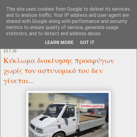
This site uses cookies from Google to deliver its services
and to analyze traffic. Your IP address and user-agent are
shared with Google along with performance and security
metrics to ensure quality of service, generate usage
statistics, and to detect and address abuse.
LEARN MORE
GOT IT
13.7.16
Κύκλωμα διακίνησης προσφύγων
χωρίς τον αστυνομικό του δεν
γίνεται...