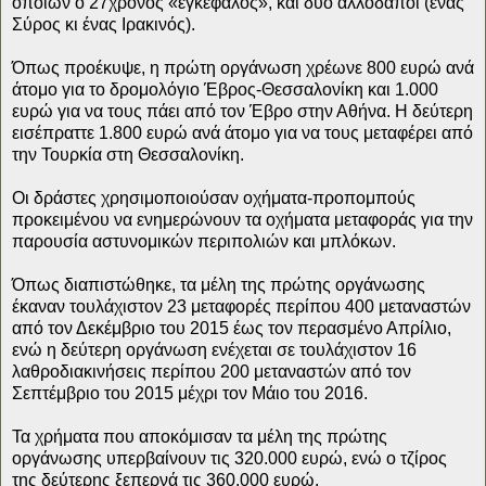
οποίων ο 27χρονος «εγκέφαλος», και δύο αλλοδαποί (ένας
Σύρος κι ένας Ιρακινός).
Όπως προέκυψε, η πρώτη οργάνωση χρέωνε 800 ευρώ ανά
άτομο για το δρομολόγιο Έβρος-Θεσσαλονίκη και 1.000
ευρώ για να τους πάει από τον Έβρο στην Αθήνα. Η δεύτερη
εισέπραττε 1.800 ευρώ ανά άτομο για να τους μεταφέρει από
την Τουρκία στη Θεσσαλονίκη.
Οι δράστες χρησιμοποιούσαν οχήματα-προπομπούς
προκειμένου να ενημερώνουν τα οχήματα μεταφοράς για την
παρουσία αστυνομικών περιπολιών και μπλόκων.
Όπως διαπιστώθηκε, τα μέλη της πρώτης οργάνωσης
έκαναν τουλάχιστον 23 μεταφορές περίπου 400 μεταναστών
από τον Δεκέμβριο του 2015 έως τον περασμένο Απρίλιο,
ενώ η δεύτερη οργάνωση ενέχεται σε τουλάχιστον 16
λαθροδιακινήσεις περίπου 200 μεταναστών από τον
Σεπτέμβριο του 2015 μέχρι τον Μάιο του 2016.
Τα χρήματα που αποκόμισαν τα μέλη της πρώτης
οργάνωσης υπερβαίνουν τις 320.000 ευρώ, ενώ ο τζίρος
της δεύτερης ξεπερνά τις 360.000 ευρώ.