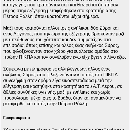
καταγωγής που κρατούνταν εκεί και θεωρείται ότι πήραν
μέρος στην εξέγερση μεταφέρθηκαν στα κρατητήρια της
Πέτρου Ράλλη, όπου κρατούνται μέχρι σήμερα.
Μαζί τους κρατούνται άλλοι τρεις ανήλικοι, δύο Σύροι και
ένας Αφγανός, που την ώρα της εξέγερσης βρίσκονταν μαζί
με υπεύθυνους του χότσποτ και δεν συμμετείχαν στα
επεισόδια, όπως επίσης και άλλος ένας ανήλικος Σύρος,
που φιλοξενούνταν στον χώρο για ευάλωτες ομάδες στο
πρώην ΠΙΚΠΑ και τον συνέλαβαν ενώ είχε βγει για λίγο έξω.
Σύμφωνα με πληροφορίες αλληλέγγυων, άλλος ένας
ανήλικος Σύρος που φιλοξενούνταν κι αυτός στο ΠΙΚΠΑ
συνελήφθη στον δρόμο λίγα εικοσιτετράωρα μετά την
εξέγερση και κρατήθηκε στα κρατητήρια του Α.Τ. Λέρου, σε
άθλιες συνθήκες υγιεινής, μαζί με ενήλικες και χωρίς
προαυλισμό, μέχρι χτες το βράδυ, όταν και αναμενόταν να
μεταφερθεί και αυτός στην Πέτρου Ράλλη.
Γραφειοκρατία