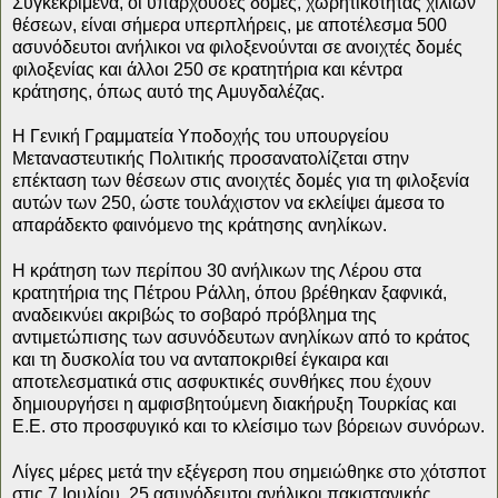
Συγκεκριμένα, οι υπάρχουσες δομές, χωρητικότητας χιλίων
θέσεων, είναι σήμερα υπερπλήρεις, με αποτέλεσμα 500
ασυνόδευτοι ανήλικοι να φιλοξενούνται σε ανοιχτές δομές
φιλοξενίας και άλλοι 250 σε κρατητήρια και κέντρα
κράτησης, όπως αυτό της Αμυγδαλέζας.
Η Γενική Γραμματεία Υποδοχής του υπουργείου
Μεταναστευτικής Πολιτικής προσανατολίζεται στην
επέκταση των θέσεων στις ανοιχτές δομές για τη φιλοξενία
αυτών των 250, ώστε τουλάχιστον να εκλείψει άμεσα το
απαράδεκτο φαινόμενο της κράτησης ανηλίκων.
Η κράτηση των περίπου 30 ανήλικων της Λέρου στα
κρατητήρια της Πέτρου Ράλλη, όπου βρέθηκαν ξαφνικά,
αναδεικνύει ακριβώς το σοβαρό πρόβλημα της
αντιμετώπισης των ασυνόδευτων ανηλίκων από το κράτος
και τη δυσκολία του να ανταποκριθεί έγκαιρα και
αποτελεσματικά στις ασφυκτικές συνθήκες που έχουν
δημιουργήσει η αμφισβητούμενη διακήρυξη Τουρκίας και
Ε.Ε. στο προσφυγικό και το κλείσιμο των βόρειων συνόρων.
Λίγες μέρες μετά την εξέγερση που σημειώθηκε στο χότσποτ
στις 7 Ιουλίου, 25 ασυνόδευτοι ανήλικοι πακιστανικής