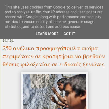
This site uses cookies from Google to deliver its services
and to analyze traffic. Your IP address and user-agent are
shared with Google along with performance and security
metrics to ensure quality of service, generate usage
statistics, and to detect and address abuse.
LEARN MORE
GOT IT
19.7.16
250 ανήλικα προσφυγόπουλα ακόμα
περιμένουν σε κρατητήρια να βρεθούν
θέσεις φιλοξενίας σε ειδικούς ξενώνες