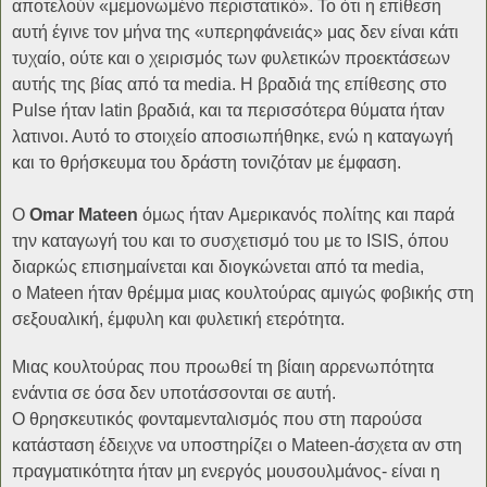
αποτελούν
«
μεμονωμένο περιστατικό
»
. Το ότι η επίθεση
αυτή έγινε τον μήνα της
«
υπερηφάνειάς
»
μας δεν είναι κάτι
τυχαίο, ούτε και ο χειρισμός των φυλετικών προεκτάσεων
αυτής της βίας από τα
media
.
Η βραδιά της επίθεσης στο
Pulse ήταν latin βραδιά, και τα περισσότερα θύματα ήταν
λατινοι. Αυτό το στοιχείο αποσιωπήθηκε, ενώ η καταγωγή
και το θρήσκευμα του δράστη τονιζόταν με έμφαση.
Ο
Omar
Mateen
όμως ήταν
Α
μερικ
ανός
πολίτης και παρά
την καταγωγή του και το συσχετισμό του με το
ISIS
, όπου
διαρκώς επισημαίνεται και διογκώνεται από τα
media
,
ο
Mateen
ήταν θρέμμα μιας κουλτούρας αμιγώς φοβικής στη
σεξουαλική, έμφυλη και φυλετική ετερότητα.
Μιας κουλτούρας που προωθεί τη βίαιη αρρενωπότητα
ενάντια σε όσα δεν υποτάσσονται σε αυτή.
Ο θρησκευτικός φονταμενταλισμός που στη παρούσα
κατάσταση έδειχνε να υποστηρίζει ο Mateen-άσχετα αν στη
πραγματικότητα ήταν μη ενεργός μουσουλμάνος- είναι η