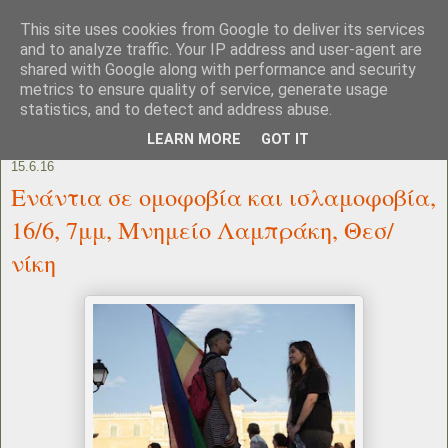
This site uses cookies from Google to deliver its services
and to analyze traffic. Your IP address and user-agent are
shared with Google along with performance and security
metrics to ensure quality of service, generate usage
statistics, and to detect and address abuse.
LEARN MORE
GOT IT
15.6.16
Eνάντια σε ομοφοβία και ισλαμοφοβία,
16/6, 7μμ, Μνημείο Λαμπράκη, Θεσ/
νίκη