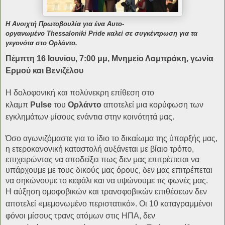
Η Ανοιχτή Πρωτοβουλία για ένα Αυτο-
οργανωμένο
Thessaloniki Pride
καλεί σε συγκέντρωση για τα
γεγονότα στο Ορλάντο.
Πέμπτη 16 Ιουνίου,
7
:00
μμ,
Μ
νημείο Λαμπράκη, γωνία
Ερμού και Βενιζέλου
Η δολοφονική και πολύνεκρη επίθεση στο
κλαμπ
Pulse
του
Ορλάντο
αποτελεί μια κορύφωση των
εγκλημάτων μίσους ενάντια στην κοινότητά μας.
Όσο αγωνιζόμαστε για το ίδιο το δικαίωμα της ύπαρξής μας,
η ετεροκανονική καταστολή αυξάνεται με βίαιο τρόπο,
επιχειρώντας να αποδείξει πως δεν μας επιτρέπεται να
υπάρχουμε με τους δικούς μας όρους, δεν μας επιτρέπεται
να σηκώνουμε το κεφάλι και να υψώνουμε τις φωνές μας.
Η αύξηση ομοφοβικών και τρανσφοβικών επιθέσεων δεν
αποτελεί
«
μεμονωμένο περιστατικό
»
. Οι 10 καταγραμμένοι
φόνοι μίσους τρανς ατόμων στις ΗΠΑ, δεν