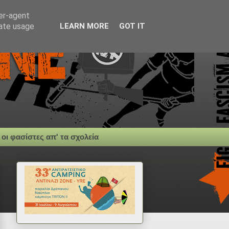
ser-agent
rate usage
LEARN MORE
GOT IT
 οι φασίστες απ' τα σχολεία