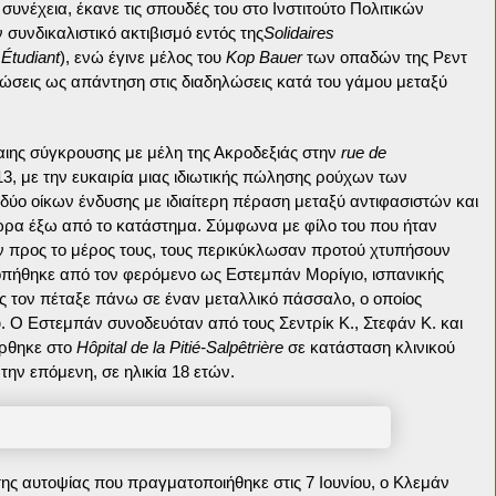
συνέχεια, έκανε τις σπουδές του στο Ινστιτούτο Πολιτικών
ον συνδικαλιστικό ακτιβισμό εντός της
Solidaires
Étudiant
), ενώ έγινε μέλος του
Kop Bauer
των οπαδών της Ρεντ
ηλώσεις ως απάντηση στις διαδηλώσεις κατά του γάμου μεταξύ
αιης σύγκρουσης με μέλη της Ακροδεξιάς στην
rue de
013, με την ευκαιρία μιας ιδιωτικής πώλησης ρούχων των
 δύο οίκων ένδυσης με ιδιαίτερη πέραση μεταξύ αντιφασιστών και
ώρα έξω από το κατάστημα. Σύμφωνα με φίλο του που ήταν
 προς το μέρος τους, τους περικύκλωσαν προτού χτυπήσουν
πήθηκε από τον φερόμενο ως Εστεμπάν Μορίγιο, ισπανικής
ος τον πέταξε πάνω σε έναν μεταλλικό πάσσαλο, ο οποίος
. Ο Εστεμπάν συνοδευόταν από τους Σεντρίκ Κ., Στεφάν Κ. και
έρθηκε στο
Hôpital de la Pitié-Salpêtrière
σε κατάσταση κλινικού
ην επόμενη, σε ηλικία 18 ετών.
ς αυτοψίας που πραγματοποιήθηκε στις 7 Ιουνίου, ο Κλεμάν