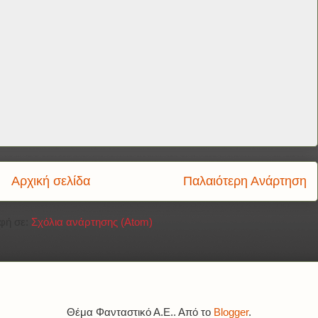
Αρχική σελίδα
Παλαιότερη Ανάρτηση
φή σε:
Σχόλια ανάρτησης (Atom)
Θέμα Φανταστικό Α.Ε.. Από το
Blogger
.