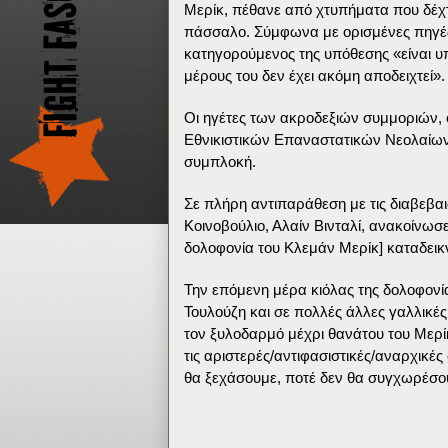
Μερίκ, πέθανε από χτυπήματα που δέχ
πάσσαλο. Σύμφωνα με ορισμένες πηγές,
κατηγορούμενος της υπόθεσης «είναι υ
μέρους του δεν έχει ακόμη αποδειχτεί».
Οι ηγέτες των ακροδεξιών συμμοριών, 
Εθνικιστικών Επαναστατικών Νεολαίω
συμπλοκή.
Σε πλήρη αντιπαράθεση με τις διαβεβα
Κοινοβούλιο, Αλαίν Βινταλί, ανακοίνωσ
δολοφονία του Κλεμάν Μερίκ] καταδεικν
Την επόμενη μέρα κιόλας της δολοφονία
Τουλούζη και σε πολλές άλλες γαλλικέ
τον ξυλοδαρμό μέχρι θανάτου του Μερί
τις αριστερές/αντιφασιστικές/αναρχικ
θα ξεχάσουμε, ποτέ δεν θα συγχωρέσου