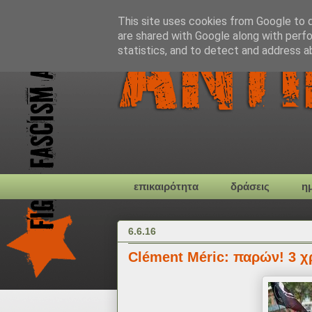
This site uses cookies from Google to de
are shared with Google along with perfo
statistics, and to detect and address a
επικαιρότητα
δράσεις
η
6.6.16
Clément Méric: παρών! 3 χ