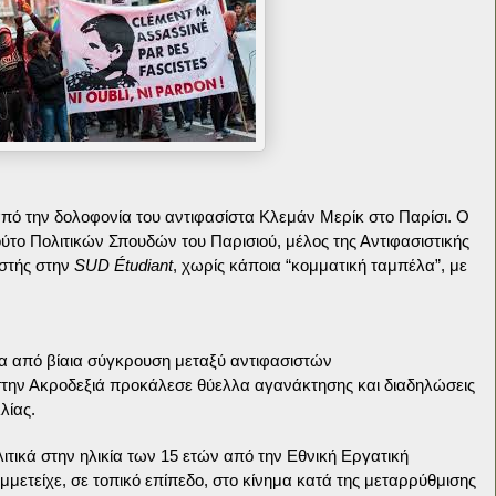
ό την δολοφονία του αντιφασίστα Κλεμάν Μερίκ στο Παρίσι. Ο
ούτο Πολιτικών Σπουδών του Παρισιού, μέλος της Αντιφασιστικής
ιστής στην
SUD Étudiant
, χωρίς κάποια “κομματική ταμπέλα”, με
ιτα από βίαια σύγκρουση μεταξύ αντιφασιστών
την Ακροδεξιά προκάλεσε θύελλα αγανάκτησης και διαδηλώσεις
λίας.
λιτικά στην ηλικία των 15 ετών από την Εθνική Εργατική
μμετείχε, σε τοπικό επίπεδο, στο κίνημα κατά της μεταρρύθμισης