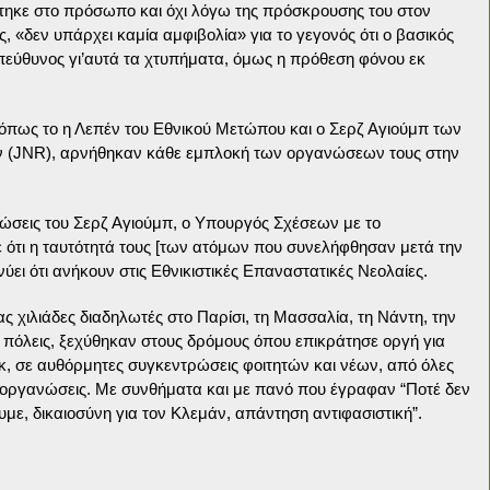
τηκε στο πρόσωπο και όχι λόγω της πρόσκρουσης του στον
 «δεν υπάρχει καμία αμφιβολία» για το γεγονός ότι ο βασικός
πεύθυνος γι’αυτά τα χτυπήματα, όμως η πρόθεση φόνου εκ
όπως το η Λεπέν του Εθνικού Μετώπου και ο Σερζ Αγιούμπ των
ν (JNR), αρνήθηκαν κάθε εμπλοκή των οργανώσεων τους στην
ιώσεις του Σερζ Αγιούμπ, ο Υπουργός Σχέσεων με το
ε ότι η ταυτότητά τους [των ατόμων που συνελήφθησαν μετά την
ύει ότι ανήκουν στις Εθνικιστικές Επαναστατικές Νεολαίες.
ς χιλιάδες διαδηλωτές στο Παρίσι, τη Μασσαλία, τη Νάντη, την
ς πόλεις, ξεχύθηκαν στους δρόμους όπου επικράτησε οργή για
κ, σε αυθόρμητες συγκεντρώσεις φοιτητών και νέων, από όλες
ές οργανώσεις. Με συνθήματα και με πανό που έγραφαν “Ποτέ δεν
με, δικαιοσύνη για τον Κλεμάν, απάντηση αντιφασιστική”.