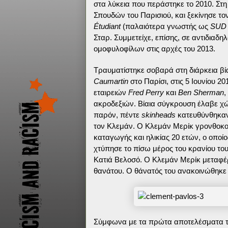
στα λύκεια που περάστηκε το 2010. Στη 
Σπουδών του Παρισιού
, και ξεκίνησε τ
Étudiant
(παλαιότερα γνωστής ως
SUD 
Σταρ. Συμμετείχε, επίσης, σε αντιδιαδ
ομοφυλοφίλων στις αρχές του 2013
.
Τραυματίστηκε σοβαρά στη διάρκεια βί
Caumartin
στο Παρίσι, στις 5 Ιουνίου 2
εταιρειών
Fred Perry
και
Ben Sherman
,
ακροδεξιών. Βίαια σύγκρουση έλαβε χ
παρόν, πέντε
skinheads
κατευθύνθηκαν
τον Κλεμάν. Ο Κλεμάν Μερίκ γρονθοκο
καταγωγής και ηλικίας 20 ετών, ο οποί
χτύπησε το πίσω μέρος του κρανίου του
Κατιά Βελοσό
. Ο Κλεμάν Μερίκ μεταφ
θανάτου. Ο θάνατός του ανακοινώθηκε τ
Σύμφωνα με τα πρώτα αποτελέσματα τη