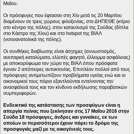
Μαΐου.
Οι πρόσφυγες που έφτασαν στη Χίο μετά τις 20 Μαρτίου
διαμένουν σε τρεις χώρους φιλοξενίας, στο ΔΗΠΕΘΕ (κτίριο
στο κέντρο της πόλης), στον καταυλισμό της Σούδας (δίπλα
στο Κάστρο της Χίου) και στο hotspot της ΒΙΑΛ
(νοτιοανατολικά της πόλης).
Οι συνθήκες διαβίωσης είναι άσχημες (συνωστισμός,
ανεπαρκή καταλύματα, ελλιπές φαγητό, έλλειμμα ασφάλειας)
με αποκορύφωμα τον χώρο της ΒΙΑΛ όπου πρόσφατα
έγιναν 2
απόπειρες αυτοκτονίας. Επιπλέον πολλοί από τους
πρόσφυγες αντιμετωπίζουν προβλήματα υγείας ενώ και οι
οικονομικοί τους πόροι εξαντλούνται εντείνοντας την
ανασφάλειά τους και τον κίνδυνο εκδήλωσης παραβατικών
συμπεριφορών.
Ενδεικτικό της κατάστασης των προσφύγων είναι η
απεργία πείνας που ξεκίνησαν στις 17 Μαΐου 2016 στην
Σούδα 18 πρόσφυγες, άνδρες και γυναίκες, εκ των
οποίων οι περισσότεροι έχουν πάρει το δρόμο της
προσφυγιάς μαζί με τις οικογένειές τους.