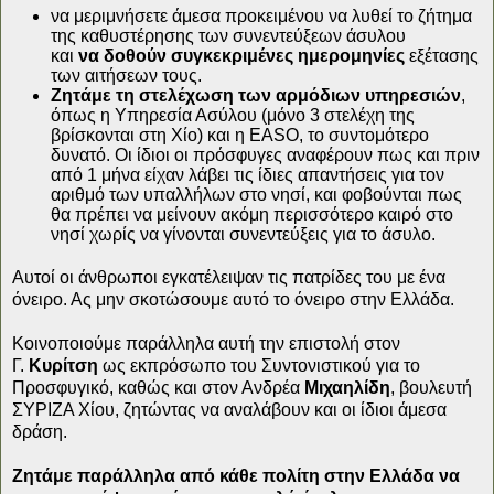
να μεριμνήσετε άμεσα προκειμένου να λυθεί το ζήτημα
της καθυστέρησης των συνεντεύξεων άσυλου
και
να
δοθούν συγκεκριμένες ημερομηνίες
εξέτασης
των αιτήσεων τους.
Ζητάμε τη στελέχωση των αρμόδιων υπηρεσιών
,
όπως η Υπηρεσία Ασύλου (μόνο 3 στελέχη της
βρίσκονται στη Χίο) και η EASO, το συντομότερο
δυνατό. Oι ίδιοι οι πρόσφυγες αναφέρουν πως και πριν
από 1 μήνα είχαν λάβει τις ίδιες απαντήσεις για τον
αριθμό των υπαλλήλων στο νησί, και φοβούνται πως
θα πρέπει να μείνουν ακόμη περισσότερο καιρό στο
νησί χωρίς να γίνονται συνεντεύξεις για το άσυλο.
Αυτοί οι άνθρωποι εγκατέλειψαν τις πατρίδες του με ένα
όνειρο. Ας μην σκοτώσουμε αυτό το όνειρο στην Ελλάδα.
Κοινοποιούμε παράλληλα αυτή την επιστολή στον
Γ.
Κυρίτση
ως εκπρόσωπο του Συντονιστικού για το
Προσφυγικό, καθώς και στον Ανδρέα
Μιχαηλίδη
, βουλευτή
ΣΥΡΙΖΑ Χίου,
ζητώντας να αναλάβουν και οι ίδιοι άμεσα
δράση.
Ζητάμε παράλληλα από κάθε πολίτη στην Ελλάδα να