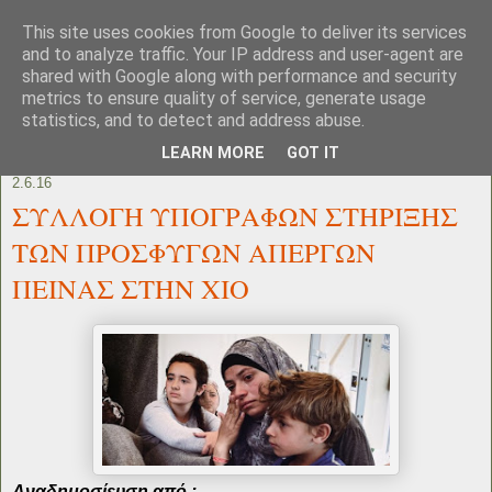
This site uses cookies from Google to deliver its services
and to analyze traffic. Your IP address and user-agent are
shared with Google along with performance and security
metrics to ensure quality of service, generate usage
statistics, and to detect and address abuse.
LEARN MORE
GOT IT
2.6.16
ΣΥΛΛΟΓΗ ΥΠΟΓΡΑΦΩΝ ΣΤΗΡΙΞΗΣ
ΤΩΝ ΠΡΟΣΦΥΓΩΝ ΑΠΕΡΓΩΝ
ΠΕΙΝΑΣ ΣΤΗΝ ΧΙΟ
Αναδημοσίευση από :