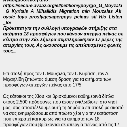
https://secure.avaaz.org/el/petition/ypoyrgo_G_Moyzala
_G_Kyritsis_A_Mihailidis_Migration_min_Mouzalas_Ak
oyste_toys_prosfygesapergoys_peinas_sti_Hio_Listen
_to/
Πρόκειται για την συλλογή υπογραφών στήριξης στα
αιτήματα 18 προσφύγων που κάνουν απεργία πείνας σε
κέντρο στην Χίο. Σήμερα συμπληρώθηκαν 17 μέρες της
απεργίας τους. Ας ακούσουμε τις απελπισμένες φωνές
τους...
Επιστολή προς τον Γ. Μουζάλα, τον Γ. Κυρίτση, τον Α.
Μιχαηλίδη ζητώντας άμεση δράση για τα αιτήματα των
προσφύγων-απεργών πείνας από 17/5.
Ως κάτοικοι της Χίου και βρισκόμενοι καθημερινά δίπλα
στους 2.500 πρόσφυγες που έχουν εγκλωβιστεί στο νησί
μας, σας αποστέλλουμε αυτή τη δημόσια επιστολή με σκοπό
να σας ενημερώσουμε από πρώτο χέρι για την κατάσταση
που επικρατεί και κυρίως για τα αιτήματα των 18
προσφύγων που βρίσκονται σε απεργία πείνας από τις 17