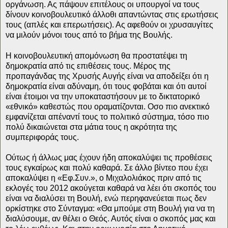
οργάνωση. Ας πάψουν επιτέλους οι υπουργοί να τους
δίνουν κοινοβουλευτικό άλλοθι απαντώντας στις ερωτήσεις
τους (απλές και επερωτήσεις). Ας αφεθούν οι χρυσαυγίτες
να μιλούν μόνοι τους από το βήμα της Βουλής.
Η κοινοβουλευτική απομόνωση θα προστατέψει τη
δημοκρατία από τις επιθέσεις τους. Μέρος της
προπαγάνδας της Χρυσής Αυγής είναι να αποδείξει ότι η
δημοκρατία είναι αδύναμη, ότι τους φοβάται και ότι αυτοί
είναι έτοιμοι να την υποκαταστήσουν με το δικτατορικό
«εθνικό» καθεστώς που οραματίζονται. Οσο πιο ανεκτικό
εμφανίζεται απέναντί τους το πολιτικό σύστημα, τόσο πιο
πολύ δικαιώνεται στα μάτια τους η ακρότητα της
συμπεριφοράς τους.
Ούτως ή άλλως μας έχουν ήδη αποκαλύψει τις προθέσεις
τους εγκαίρως και πολύ καθαρά. Σε άλλο βίντεο που έχει
αποκαλύψει η «Εφ.Συν.», ο Μιχαλολιάκος πριν από τις
εκλογές του 2012 ακούγεται καθαρά να λέει ότι σκοπός του
είναι να διαλύσει τη Βουλή, ενώ περηφανεύεται πως δεν
ορκίστηκε στο Σύνταγμα: «Θα μπούμε στη Βουλή για να τη
διαλύσουμε, αν θέλει ο Θεός. Αυτός είναι ο σκοπός μας και