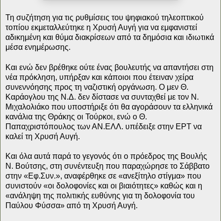
Τη συζήτηση για τις ρυθμίσεις του ψηφιακού τηλεοπτικού
τοπίου εκμεταλλεύτηκε η Χρυσή Αυγή για να εμφανιστεί
αδικημένη και θύμα διακρίσεων από τα δημόσια και ιδιωτικά
μέσα ενημέρωσης.
Και ενώ δεν βρέθηκε ούτε ένας βουλευτής να απαντήσει στη
νέα πρόκληση, υπήρξαν και κάποιοι που έτειναν χείρα
συνεννόησης προς τη ναζιστική οργάνωση. Ο μεν Θ.
Καράογλου της Ν.Δ. δεν δίστασε να συνταχθεί με τον Ν.
Μιχαλολιάκο που υποστήριξε ότι θα αγοράσουν τα ελληνικά
κανάλια της Θράκης οι Τούρκοι, ενώ ο Θ.
Παπαχριστόπουλος των ΑΝ.ΕΛΛ. υπέδειξε στην ΕΡΤ να
καλεί τη Χρυσή Αυγή.
Και όλα αυτά παρά το γεγονός ότι ο πρόεδρος της Βουλής
Ν. Βούτσης, στη συνέντευξη που παραχώρησε το Σάββατο
στην «Εφ.Συν.», αναφέρθηκε σε «ανεξίτηλο στίγμα» που
συνιστούν «οι δολοφονίες και οι βιαιότητες» καθώς και η
«ανάληψη της πολιτικής ευθύνης για τη δολοφονία του
Παύλου Φύσσα» από τη Χρυσή Αυγή.