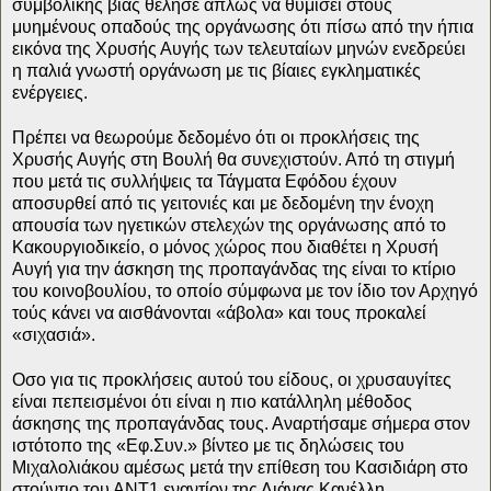
συμβολικής βίας θέλησε απλώς να θυμίσει στους
μυημένους οπαδούς της οργάνωσης ότι πίσω από την ήπια
εικόνα της Χρυσής Αυγής των τελευταίων μηνών ενεδρεύει
η παλιά γνωστή οργάνωση με τις βίαιες εγκληματικές
ενέργειες.
Πρέπει να θεωρούμε δεδομένο ότι οι προκλήσεις της
Χρυσής Αυγής στη Βουλή θα συνεχιστούν. Από τη στιγμή
που μετά τις συλλήψεις τα Τάγματα Εφόδου έχουν
αποσυρθεί από τις γειτονιές και με δεδομένη την ένοχη
απουσία των ηγετικών στελεχών της οργάνωσης από το
Κακουργιοδικείο, ο μόνος χώρος που διαθέτει η Χρυσή
Αυγή για την άσκηση της προπαγάνδας της είναι το κτίριο
του κοινοβουλίου, το οποίο σύμφωνα με τον ίδιο τον Αρχηγό
τούς κάνει να αισθάνονται «άβολα» και τους προκαλεί
«σιχασιά».
Οσο για τις προκλήσεις αυτού του είδους, οι χρυσαυγίτες
είναι πεπεισμένοι ότι είναι η πιο κατάλληλη μέθοδος
άσκησης της προπαγάνδας τους. Αναρτήσαμε σήμερα στον
ιστότοπο της «Εφ.Συν.» βίντεο με τις δηλώσεις του
Μιχαλολιάκου αμέσως μετά την επίθεση του Κασιδιάρη στο
στούντιο του ΑΝΤ1 εναντίον της Λιάνας Κανέλλη.