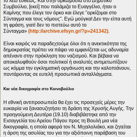
το λέω ευθέως. Και στην ορκωμοσία στο Δημοτικό
Συμβούλιο, [εκεί] που παλάμιζα το Ευαγγέλιο, ήταν ο
Καμίνης που έλεγε τον όρκο και έλεγε "ορκίζομαι στο
Σύνταγμα και τους νόμους". Εγώ μούγκα! Δεν την είπα αυτή
τη φράση, γιατί δεν το πιστεύω αυτό το
Σύνταγμα»
(http://archive.efsyn.gr/?p=241342).
Είναι καιρός να παραδεχτούμε όλοι ότι η ανεκτικότητα της
δημοκρατίας πρέπει να πάψει να εμφανίζεται ως αδυναμία
απέναντι στην πρόκληση του ναζισμού. Και βέβαια να
αποκαλυφθούν όσοι πολιτικοί ή αναλυτές αντιμετωπίζουν
ως κόμμα την εγκληματική οργάνωση και την καλοπιάνουν,
ποντάροντας σε ευτελή προσωπικά ανταλλάγματα.
Και νέα δικογραφία στο Κοινοβούλιο
Η εθνική αντιπροσωπεία θα έχει τις προσεχείς μέρες την
ευκαιρία να ξανασυζητήσει τη δράση της Χρυσής Αυγής. Την
προηγούμενη Δευτέρα (19.10) διαβιβάστηκε από την
Εισαγγελία του Αρείου Πάγου προς τη Βουλή μια νέα
δικογραφία, η οποία αφορά τον Ν. Μιχαλολιάκο, και ζητείται
η άρση της ασυλίας του για την αξιόποινη παράβαση του