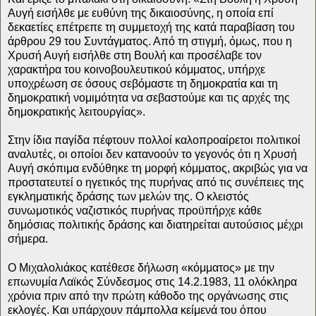
Αυγή εισήλθε με ευθύνη της δικαιοσύνης, η οποία επί
δεκαετίες επέτρεπε τη συμμετοχή της κατά παραβίαση του
άρθρου 29 του Συντάγματος. Από τη στιγμή, όμως, που η
Χρυσή Αυγή εισήλθε στη Βουλή και προσέλαβε τον
χαρακτήρα του κοινοβουλευτικού κόμματος, υπήρχε
υποχρέωση σε όσους σεβόμαστε τη δημοκρατία και τη
δημοκρατική νομιμότητα να σεβαστούμε και τις αρχές της
δημοκρατικής λειτουργίας».
Στην ίδια παγίδα πέφτουν πολλοί καλοπροαίρετοι πολιτικοί
αναλυτές, οι οποίοι δεν κατανοούν το γεγονός ότι η Χρυσή
Αυγή σκόπιμα ενδύθηκε τη μορφή κόμματος, ακριβώς για να
προστατευτεί ο ηγετικός της πυρήνας από τις συνέπειες της
εγκληματικής δράσης των μελών της. Ο κλειστός
συνωμοτικός ναζιστικός πυρήνας προϋπήρχε κάθε
δημόσιας πολιτικής δράσης και διατηρείται αυτούσιος μέχρι
σήμερα.
Ο Μιχαλολιάκος κατέθεσε δήλωση «κόμματος» με την
επωνυμία Λαϊκός Σύνδεσμος στις 14.2.1983, 11 ολόκληρα
χρόνια πριν από την πρώτη κάθοδο της οργάνωσης στις
εκλογές. Και υπάρχουν πάμπολλα κείμενά του όπου