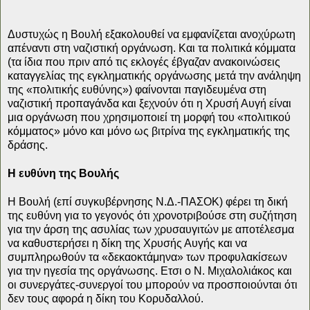
Δυστυχώς η Βουλή εξακολουθεί να εμφανίζεται ανοχύρωτη
απέναντι στη ναζιστική οργάνωση. Και τα πολιτικά κόμματα
(τα ίδια που πριν από τις εκλογές έβγαζαν ανακοινώσεις
καταγγελίας της εγκληματικής οργάνωσης μετά την ανάληψη
της «πολιτικής ευθύνης») φαίνονται παγιδευμένα στη
ναζιστική προπαγάνδα και ξεχνούν ότι η Χρυσή Αυγή είναι
μια οργάνωση που χρησιμοποιεί τη μορφή του «πολιτικού
κόμματος» μόνο και μόνο ως βιτρίνα της εγκληματικής της
δράσης.
Η ευθύνη της Βουλής
Η Βουλή (επί συγκυβέρνησης Ν.Δ.-ΠΑΣΟΚ) φέρει τη δική
της ευθύνη για το γεγονός ότι χρονοτριβούσε στη συζήτηση
για την άρση της ασυλίας των χρυσαυγιτών με αποτέλεσμα
να καθυστερήσει η δίκη της Χρυσής Αυγής και να
συμπληρωθούν τα «δεκαοκτάμηνα» των προφυλακίσεων
για την ηγεσία της οργάνωσης. Ετσι ο Ν. Μιχαλολιάκος και
οι συνεργάτες-συνεργοί του μπορούν να προσποιούνται ότι
δεν τους αφορά η δίκη του Κορυδαλλού.