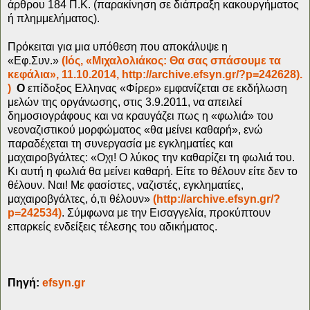
άρθρου 184 Π.Κ. (παρακίνηση σε διάπραξη κακουργήματος
ή πλημμελήματος).
Πρόκειται για μια υπόθεση που αποκάλυψε η
«Εφ.Συν.»
(Ιός, «Μιχαλολιάκος: Θα σας σπάσουμε τα
κεφάλια», 11.10.2014, http://archive.efsyn.gr/?p=242628).
)
Ο
επίδοξος Ελληνας «Φίρερ» εμφανίζεται σε εκδήλωση
μελών της οργάνωσης, στις 3.9.2011, να απειλεί
δημοσιογράφους και να κραυγάζει πως η «φωλιά» του
νεοναζιστικού μορφώματος «θα μείνει καθαρή», ενώ
παραδέχεται τη συνεργασία με εγκληματίες και
μαχαιροβγάλτες: «Οχι! Ο λύκος την καθαρίζει τη φωλιά του.
Κι αυτή η φωλιά θα μείνει καθαρή. Είτε το θέλουν είτε δεν το
θέλουν. Ναι! Με φασίστες, ναζιστές, εγκληματίες,
μαχαιροβγάλτες, ό,τι θέλουν»
(http://archive.efsyn.gr/?
p=242534)
. Σύμφωνα με την Εισαγγελία, προκύπτουν
επαρκείς ενδείξεις τέλεσης του αδικήματος.
Πηγή:
efsyn.gr