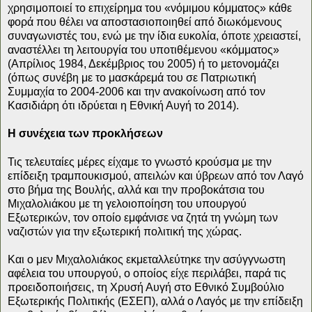
χρησιμοποιεί το επιχείρημα του «νόμιμου κόμματος» κάθε
φορά που θέλει να αποστασιοποιηθεί από διωκόμενους
συναγωνιστές του, ενώ με την ίδια ευκολία, όποτε χρειαστεί,
αναστέλλει τη λειτουργία του υποτιθέμενου «κόμματος»
(Απρίλιος 1984, Δεκέμβριος του 2005) ή το μετονομάζει
(όπως συνέβη με το μασκάρεμά του σε Πατριωτική
Συμμαχία το 2004-2006 και την ανακοίνωση από τον
Κασιδιάρη ότι ιδρύεται η Εθνική Αυγή το 2014).
Η συνέχεια των προκλήσεων
Τις τελευταίες μέρες είχαμε το γνωστό κρούσμα με την
επίδειξη τραμπουκισμού, απειλών και ύβρεων από τον Λαγό
στο βήμα της Βουλής, αλλά και την προβοκάτσια του
Μιχαλολιάκου με τη γελοιοποίηση του υπουργού
Εξωτερικών, τον οποίο εμφάνισε να ζητά τη γνώμη των
ναζιστών για την εξωτερική πολιτική της χώρας.
Και ο μεν Μιχαλολιάκος εκμεταλλεύτηκε την ασύγγνωστη
αφέλεια του υπουργού, ο οποίος είχε περιλάβει, παρά τις
προειδοποιήσεις, τη Χρυσή Αυγή στο Εθνικό Συμβούλιο
Εξωτερικής Πολιτικής (ΕΣΕΠ), αλλά ο Λαγός με την επίδειξη