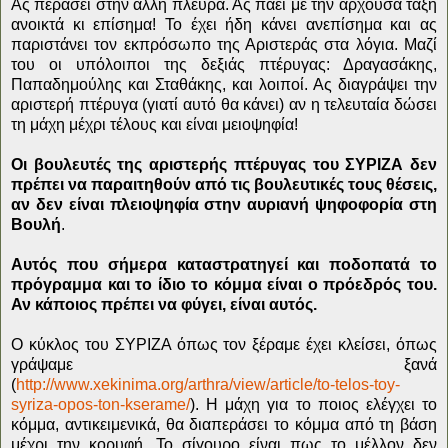
Ας περάσει στην άλλη πλευρά. Ας πάει με την άρχουσα τάξη
ανοικτά κι επίσημα! Το έχει ήδη κάνει ανεπίσημα και ας
παριστάνει τον εκπρόσωπο της Αριστεράς στα λόγια. Μαζί
του οι υπόλοιποι της δεξιάς πτέρυγας: Δραγασάκης,
Παπαδημούλης και Σταθάκης, και λοιποί. Ας διαγράψει την
αριστερή πτέρυγα (γιατί αυτό θα κάνει) αν η τελευταία δώσει
τη μάχη μέχρι τέλους και είναι μειοψηφία!
Οι βουλευτές της αριστερής πτέρυγας του ΣΥΡΙΖΑ δεν
πρέπει να παραιτηθούν από τις βουλευτικές τους θέσεις,
αν δεν είναι πλειοψηφία στην αυριανή ψηφοφορία στη
Βουλή
.
Αυτός που σήμερα καταστρατηγεί και ποδοπατά το
πρόγραμμα και το ίδιο το κόμμα είναι ο πρόεδρός του.
Αν κάποιος πρέπει να φύγει, είναι αυτός.
Ο κύκλος του ΣΥΡΙΖΑ όπως τον ξέραμε έχει κλείσει, όπως
γράψαμε ξανά
(
http
://
www
.
xekinima
.
org
/
arthra
/
view
/
article
/
to
-
telos
-
toy
-
syriza
-
opos
-
ton
-
kserame
/
). Η μάχη για το ποιος ελέγχει το
κόμμα, αντικειμενικά, θα διαπεράσει το κόμμα από τη βάση
μέχρι την κορυφή. Το σίγουρο είναι πως το μέλλον δεν