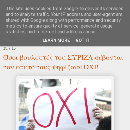
This site uses cookies from Google to deliver its services
and to analyze traffic. Your IP address and user-agent are
shared with Google along with performance and security
metrics to ensure quality of service, generate usage
statistics, and to detect and address abuse.
LEARN MORE
GOT IT
15.7.15
Όσοι βουλευτές του ΣΥΡΙΖΑ σέβονται
τον εαυτό τους ψηφίζουν ΟΧΙ!