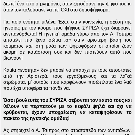
δεχτεί ένα τέτοιο μνημόνιο, όταν ζητούσανε την ψήφο του κι
όταν τον καλούσανε να πει ΟΧΙ στο δημοψήφισμα;
Για ποια ενότητα μιλάνε; Έξω, στην κοινωνία, η σχέση της
ηγεσίας με τον κόσμο που ψήφισε ΣΥΡΙΖΑ έχει διαρραγεί
ανεπανόρθωτα! Η ηγετική ομάδα γύρω από τον Α. Τσίπρα
αποτελεί πια ξένο σώμα
και
στην αριστερή βάση του
κόμματος
και
στη μάζα των ψηφοφόρων οι οποίοι ζουν
ακόμη σε κατάσταση σοκ και δεν πιστεύουν αυτό που
βιώνουν!
Καμία «ενότητα» δεν μπορεί να υπάρχει με τους αποστάτες
από την Αριστερά, τους εργαζόμενους και τα λαϊκά
στρώματα, μ’ αυτούς που καρφώνουν πισώπλατα ένα λαό
που έχει υποφέρει τα πάνδεινα.
Όσοι βουλευτές του ΣΥΡΙΖΑ σέβονται τον εαυτό τους και
θέλουν να περπατούν με το κεφάλι ψηλά και όχι να
κρύβονται, έχουν υποχρέωση να καταψηφίσουν το
πακέτο της ηγετικής ομάδας!
Ας στηριχτεί ο Α. Τσίπρας στο στρατόπεδο των αντιπάλων.