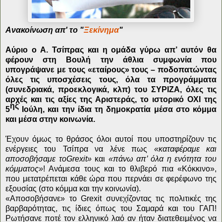
Ανακοίνωση απ' το "
Ξεκίνημα
"
Αύριο ο Α. Τσίπρας και η ομάδα γύρω απ’ αυτόν θα
φέρουν στη Βουλή την άθλια συμφωνία που
υπογράψανε με τους «εταίρους» τους – ποδοπατώντας
όλες τις υποσχέσεις τους, όλα τα προγράμματα
(συνεδριακά, προεκλογικά, κλπ) του ΣΥΡΙΖΑ, όλες τις
αρχές και τις αξίες της Αριστεράς, το ιστορικό ΟΧΙ της
ης
5
Ιούλη, και την ίδια τη δημοκρατία μέσα στο κόμμα
και μέσα στην κοινωνία.
Έχουν όμως το θράσος όλοι αυτοί που υποστηρίζουν τις
ενέργειες του Τσίπρα να λένε πως
«καταφέραμε και
αποσοβήσαμε το
Grexit
»
και
«πάνω απ’ όλα η ενότητα του
κόμματος»
! Ανάμεσα τους και το θλιβερό πια «Κόκκινο»,
που μετατρέπεται κάθε ώρα που περνάει σε φερέφωνο της
εξουσίας (στο κόμμα και την κοινωνία).
«Αποσοβήσανε» το
Grexit
συνεχίζοντας τις πολιτικές της
βαρβαρότητας, τις ίδιες όπως του Σαμαρά και του ΓΑΠ!
Ρωτήσανε ποτέ τον ελληνικό λαό αν ήταν διατεθειμένος να