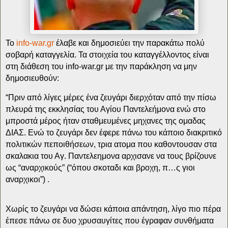
Το
info-war.gr
έλαβε και δημοσιεύει την παρακάτω πολύ
σοβαρή καταγγελία. Τα στοιχεία του καταγγέλλοντος είναι
στη διάθεση του info-war.gr με την παράκληση να μην
δημοσιευθούν:
“Πριν από λίγες μέρες ένα ζευγάρι διερχόταν από την πίσω
πλευρά της εκκλησίας του Αγίου Παντελεήμονα ενώ στο
μπροστά μέρος ήταν σταθμευμένες μηχανες της ομαδας
ΔΙΑΣ. Ενώ το ζευγάρι δεν έφερε πάνω του κάποιο διακριτικό
πολιτικών πεποιθήσεων, τρια ατομα που καθοντουσαν στα
σκαλακια του Αγ. Παντελεημονα αρχισανε να τους βρίζουνε
ως “αναρχικούς” (“όπου σκοταδι και βροχη, π…ς γιοι
αναρχικοι”) .
Χωρίς το ζευγάρι να δώσει κάποια απάντηση, λίγο πιο πέρα
έπεσε πάνω σε δυο χρυσαυγίτες που έγραφαν συνθήματα