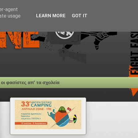
ser-agent
rate usage
LEARN MORE
GOT IT
 οι φασίστες απ' τα σχολεία