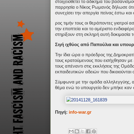
στοιχειοθετεί το αδίκημα του βασανισμ
παρρησία ο Νίκος Ρωμανός δήλωσε ότι δ
συνεχίσει την απεργία πείνας έστω και 
ρος τιμήν τους οι θεράποντες γιατροί 
την εποπτεία και το αμέριστο ενδιαφέρο
στηρίξουν στη σκληρή αυτή δοκιμασία τ
Σιγή ιχθύος από Παπούλια και υπουρ
Την ίδια ώρα ο πρόεδρος της Δημοκρατί
τους κρατούμενους που εισήχθησαν με ε
τους απέναντι στις εκκλήσεις της Ομά
εκπαιδευτικών αδειών που δικαιούνται
Σύμφωνα με την ομάδα αλληλεγγύης, απ
θέμα ενώ το υπουργείο δεν μπήκε καν 
Πηγή:
info-war.gr