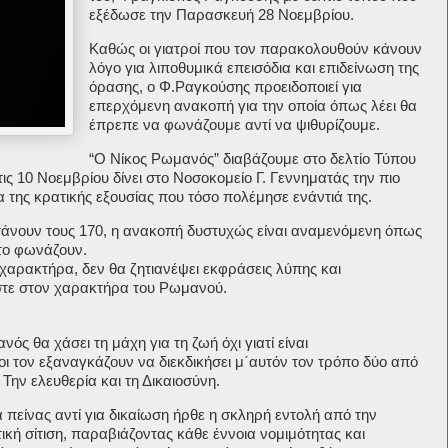
εξέδωσε την Παρασκευή 28 Νοεμβρίου.
Καθώς οι γιατροί που τον παρακολουθούν κάνουν
λόγο για λιποθυμικά επεισόδια και επιδείνωση της
όρασης, ο Φ.Ραγκούσης προειδοποιεί για
επερχόμενη ανακοπή για την οποία όπως λέει θα
έπρεπε να φωνάζουμε αντί να ψιθυρίζουμε.
“O Nίκος Ρωμανός” διαβάζουμε στο δελτίο Τύπου
ις 10 Νοεμβρίου δίνει στο Νοσοκομείο Γ. Γεννηματάς την πιο
 της κρατικής εξουσίας που τόσο πολέμησε ενάντιά της.
τάνουν τους 170, η ανακοπή δυστυχώς είναι αναμενόμενη όπως
 το φωνάζουν.
ό χαρακτήρα, δεν θα ζητιανέψει εκφράσεις λύπης και
στε στον χαρακτήρα του Ρωμανού.
ός θα χάσει τη μάχη για τη ζωή όχι γιατί είναι
ι τον εξαναγκάζουν να διεκδικήσει μ΄αυτόν τον τρόπο δύο από
ην ελευθερία και τη Δικαιοσύνη.
 πείνας αντί για δικαίωση ήρθε η σκληρή εντολή από την
κή σίτιση, παραβιάζοντας κάθε έννοια νομιμότητας και