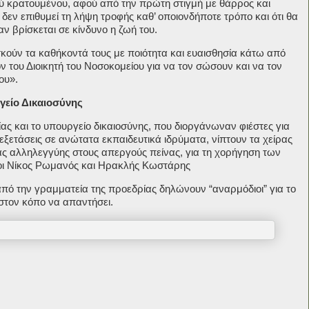
ού κρατουμένου, αφού από την πρώτη στιγμή με θάρρος και
εν επιθυμεί τη λήψη τροφής καθ’ οποιονδήποτε τρόπο και ότι θα
αν βρίσκεται σε κίνδυνο η ζωή του.
ασκούν τα καθήκοντά τους με ποιότητα και ευαισθησία κάτω από
ν του Διοικητή του Νοσοκομείου για να τον σώσουν και να τον
ου».
γείο Δικαιοσύνης
ας και το υπουργείο δικαιοσύνης, που διοργάνωναν φιέστες για
ξετάσεις σε ανώτατα εκπαιδευτικά ιδρύματα, νίπτουν τα χείρας
δας αλληλεγγύης στους απεργούς πείνας, για τη χορήγηση των
 οι Νίκος Ρωμανός και Ηρακλής Κωστάρης
ό την γραμματεία της προεδρίας δηλώνουν “αναρμόδιοι” για το
στον κόπο να απαντήσει.