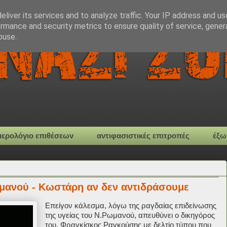
liver its services and to analyze traffic. Your IP address and u
rmance and security metrics to ensure quality of service, gene
buse.
μερολόγιο επιθέσεων
αντιφασιστικές επιτροπές
έξω
μανού - Κωστάρη αν δεν αντιδράσουμε
Επείγον κάλεσμα, λόγω της ραγδαίας επιδείνωσης
της υγείας του Ν.Ρωμανού, απευθύνει ο δικηγόρος
του, Φραγκίσκος Ραγκούσης με δελτίο τύπου που