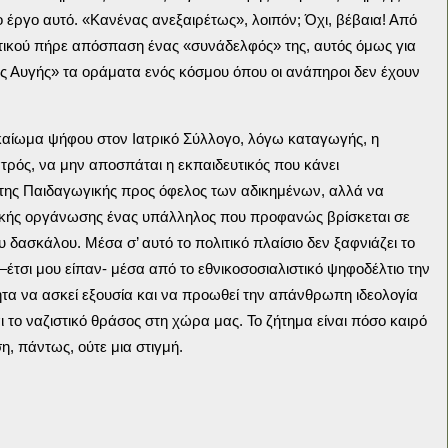
 έργο αυτό. «Κανένας ανεξαιρέτως», λοιπόν; Όχι, βέβαια! Από
υτικού πήρε απόσπαση ένας «συνάδελφός» της, αυτός όμως για
ς Αυγής» τα οράματα ενός κόσμου όπου οι ανάπηροι δεν έχουν
 δικαίωμα ψήφου στον Ιατρικό Σύλλογο, λόγω καταγωγής, η
ατρός, να μην αποσπάται η εκπαιδευτικός που κάνει
της Παιδαγωγικής προς όφελος των αδικημένων, αλλά να
ικής οργάνωσης ένας υπάλληλος που προφανώς βρίσκεται σε
 δασκάλου. Μέσα σ’ αυτό το πολιτικό πλαίσιο δεν ξαφνιάζει το
α –έτσι μου είπαν- μέσα από το εθνικοσοσιαλιστικό ψηφοδέλτιο την
ητα να ασκεί εξουσία και να προωθεί την απάνθρωπη ιδεολογία
ι το ναζιστικό θράσος στη χώρα μας. Το ζήτημα είναι πόσο καιρό
η, πάντως, ούτε μια στιγμή.