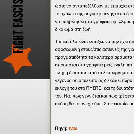
ώστε να ανταπεξέλθουν με επιτυχία στο
το σχολείο της συγκεκριμένης εκπαιδε
να υπηρετήσει στα γραφεία της «Χρυσή
δικαίωμα στη ζωή.
Τυπικά όλα είναι εντάξει: να μην έχει
αφοσιωμένη στους/στις ασθενείς της γι
πραγματικότητα τα καλύτερα οράματα 
αποσπάται στα γραφεία μιας εγκληματ
πλήρη διάσταση από το λειτούργημα του
γεγονός ότι ο τελευταίος διεκδικεί τώρ
εκλογή του στο ΠΥΣΠΕ, και τη δυνατότ
του. Να, πως γεννιέται και πως τρέφετα
ακόμη θα το ανεχτούμε. Στην εκπαίδευσ
Πηγή:
tvxs