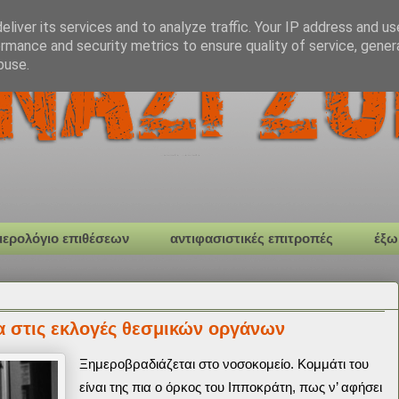
liver its services and to analyze traffic. Your IP address and u
rmance and security metrics to ensure quality of service, gene
buse.
μερολόγιο επιθέσεων
αντιφασιστικές επιτροπές
έξω
α στις εκλογές θεσμικών οργάνων
Ξημεροβραδιάζεται στο νοσοκομείο. Κομμάτι του
είναι της πια ο όρκος του Ιπποκράτη, πως ν’ αφήσει