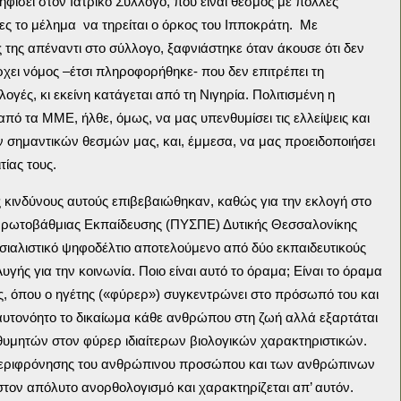
ίσει στον Ιατρικό Σύλλογο, που είναι θεσμός με πολλές
λες το μέλημα να τηρείται ο όρκος του Ιπποκράτη. Με
 της απέναντι στο σύλλογο, ξαφνιάστηκε όταν άκουσε ότι δεν
χει νόμος –έτσι πληροφορήθηκε- που δεν επιτρέπει τη
γές, κι εκείνη κατάγεται από τη Νιγηρία. Πολιτισμένη η
ό τα ΜΜΕ, ήλθε, όμως, να μας υπενθυμίσει τις ελλείψεις και
ν σημαντικών θεσμών μας, και, έμμεσα, να μας προειδοποιήσει
τίας τους.
υς κινδύνους αυτούς επιβεβαιώθηκαν, καθώς για την εκλογή στο
Πρωτοβάθμιας Εκπαίδευσης (ΠΥΣΠΕ) Δυτικής Θεσσαλονίκης
σιαλιστικό ψηφοδέλτιο αποτελούμενο από δύο εκπαιδευτικούς
γής για την κοινωνία. Ποιο είναι αυτό το όραμα; Είναι το όραμα
, όπου ο ηγέτης («φύρερ») συγκεντρώνει στο πρόσωπό του και
ι αυτονόητο το δικαίωμα κάθε ανθρώπου στη ζωή αλλά εξαρτάται
ιθυμητών στον φύρερ ιδιαίτερων βιολογικών χαρακτηριστικών.
ς περιφρόνησης του ανθρώπινου προσώπου και των ανθρώπινων
 στον απόλυτο ανορθολογισμό και χαρακτηρίζεται απ’ αυτόν.