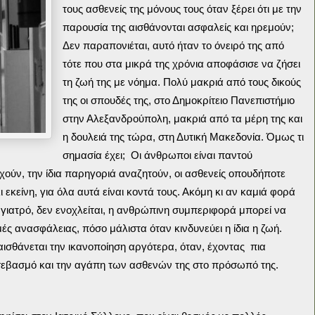
τους ασθενείς της μόνους τους όταν ξέρει ότι με την
παρουσία της αισθάνονται ασφαλείς και ηρεμούν;
Δεν παραπονιέται, αυτό ήταν το όνειρό της από
τότε που στα μικρά της χρόνια αποφάσισε να ζήσει
τη ζωή της με νόημα. Πολύ μακριά από τους δικούς
της οι σπουδές της, στο Δημοκρίτειο Πανεπιστήμιο
στην Αλεξανδρούπολη, μακριά από τα μέρη της και
η δουλειά της τώρα, στη Δυτική Μακεδονία. Όμως τι
σημασία έχει; Οι άνθρωποι είναι παντού
υχούν, την ίδια παρηγοριά αναζητούν, οι ασθενείς οπουδήποτε
κι εκείνη, για όλα αυτά είναι κοντά τους. Ακόμη κι αν καμιά φορά
 γιατρό, δεν ενοχλείται, η ανθρώπινη συμπεριφορά μπορεί να
ές ανασφάλειας, πόσο μάλιστα όταν κινδυνεύει η ίδια η ζωή.
αισθάνεται την ικανοποίηση αργότερα, όταν, έχοντας πια
ο σεβασμό και την αγάπη των ασθενών της στο πρόσωπό της.