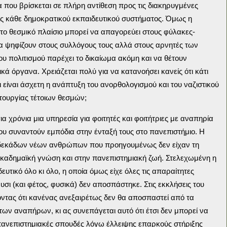
α που βρίσκεται σε πλήρη αντίθεση προς τις διακηρυγμένες
ς κάθε δημοκρατικού εκπαιδευτικού συστήματος. Όμως η
το θεσμικό πλαίσιο μπορεί να απαγορεύει στους φύλακες-
να ψηφίζουν στους συλλόγους τους αλλά στους αρνητές των
υ πολιτισμού παρέχει το δικαίωμα ακόμη και να θέτουν
κά όργανα. Χρειάζεται πολύ για να κατανοήσει κανείς ότι κάτι
ι είναι άσχετη η ανάπτυξη του ανορθολογισμού και του ναζιστικού
τουργίας τέτοιων θεσμών;
α χρόνια μια υπηρεσία για φοιτητές και φοιτήτριες με αναπηρία
ου συναντούν εμπόδια στην ένταξή τους στο πανεπιστήμιο. Η
α δεκάδων νέων ανθρώπων που προηγουμένως δεν είχαν τη
ακαδημαϊκή γνώση και στην πανεπιστημιακή ζωή. Στελεχωμένη η
τικό όλο κι όλο, η οποία όμως είχε όλες τις απαραίτητες
υσι (και φέτος, φυσικά) δεν αποσπάστηκε. Στις εκκλήσεις του
ντας ότι κανένας ανεξαιρέτως δεν θα αποσπαστεί από τα
 των αναπήρων, κι ας συνεπάγεται αυτό ότι έτσι δεν μπορεί να
 πανεπιστημιακές σπουδές λόγω έλλειψης επαρκούς στήριξης