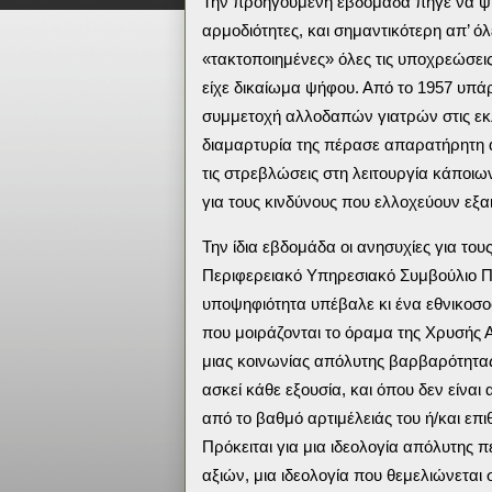
Την προηγούμενη εβδομάδα πήγε να ψηφ
αρμοδιότητες, και σημαντικότερη απ’ ό
«τακτοποιημένες» όλες τις υποχρεώσεις
είχε δικαίωμα ψήφου. Από το 1957 υπάρ
συμμετοχή αλλοδαπών γιατρών στις εκλο
διαμαρτυρία της πέρασε απαρατήρητη απ
τις στρεβλώσεις στη λειτουργία κάποιω
για τους κινδύνους που ελλοχεύουν εξαι
Την ίδια εβδομάδα οι ανησυχίες για το
Περιφερειακό Υπηρεσιακό Συμβούλιο 
υποψηφιότητα υπέβαλε κι ένα εθνικοσο
που μοιράζονται το όραμα της Χρυσής Αυ
μιας κοινωνίας απόλυτης βαρβαρότητας
ασκεί κάθε εξουσία, και όπου δεν είνα
από το βαθμό αρτιμέλειάς του ή/και επ
Πρόκειται για μια ιδεολογία απόλυτη
αξιών, μια ιδεολογία που θεμελιώνεται