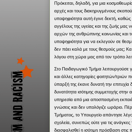
Πρόκειται, δηλαδή, για μια κοσμοθεωρί
αρχές και τους διακηρυγμένους σκοπού
υποψηφιότητα αυτή έγινε δεκτή, καθώς 
αγγέλους της υγείας και της ζωής μας 
αρχών της ανθρώπινης κοινωνίας και το
υποψηφιότητα για να εκλεγούν σε θεσμι
δεν πάει καλά με τους θεσμούς μας; Κα
λόγου στη χώρα μας από τον τρόπο λει
Στο Παιδαγωγικό Τμήμα λειτουργούσε γι
και άλλες κατηγορίες φοιτητών/τριών π
ύπαρξή της έκανε δυνατή την επιτυχί
δυνατότητα ισότιμης συμμετοχής στην 
υπηρεσία από μια αποσπασμένη εκπαιδευ
γνώσεις και δεν υπολόγιζε ωράριο. Πέρ
Τμήματος, το Υπουργείο απάντησε λέγο
σχολεία, συνεπώς ούτε για τις ανάγκες
διασφαλισθεί η ισότιμη πρόσβαση στις