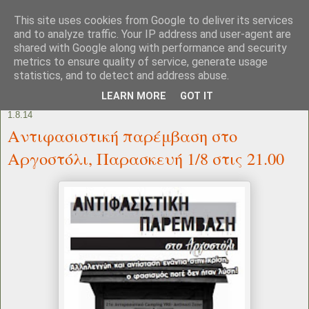
This site uses cookies from Google to deliver its services
and to analyze traffic. Your IP address and user-agent are
shared with Google along with performance and security
metrics to ensure quality of service, generate usage
statistics, and to detect and address abuse.
LEARN MORE
GOT IT
1.8.14
Αντιφασιστική παρέμβαση στο
Αργοστόλι, Παρασκευή 1/8 στις 21.00