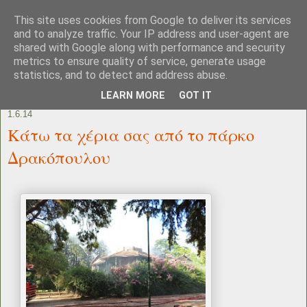
This site uses cookies from Google to deliver its services
and to analyze traffic. Your IP address and user-agent are
shared with Google along with performance and security
metrics to ensure quality of service, generate usage
statistics, and to detect and address abuse.
LEARN MORE
GOT IT
1.6.14
Κάτω τα χέρια σας από το πάρκο
Δρακόπουλου