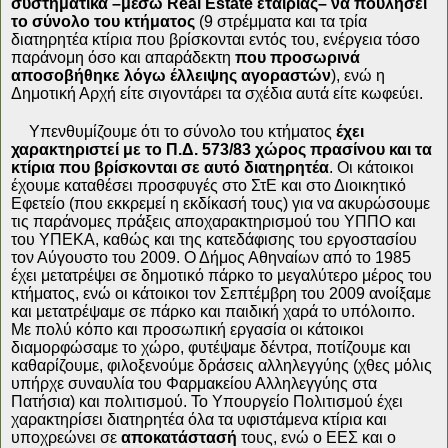
συστηματικά –μέσω
Real
Estate
εταιρίας– να πουλήσει
το σύνολο του κτήματος
(9 στρέμματα και τα τρία
διατηρητέα κτίρια που βρίσκονται εντός του, ενέργεια τόσο
παράνομη όσο και απαράδεκτη
που προσωρινά
αποσοβήθηκε λόγω έλλειψης αγοραστών
), ενώ η
Δημοτική Αρχή είτε σιγοντάρει τα σχέδια αυτά είτε κωφεύει.
Υπενθυμίζουμε ότι το σύνολο του κτήματος
έχει
χαρακτηριστεί με το Π.Δ. 573/83 χώρος πρασίνου και τα
κτίρια που βρίσκονται σε αυτό διατηρητέα
. Οι κάτοικοι
έχουμε καταθέσει προσφυγές στο ΣτΕ και στο Διοικητικό
Εφετείο (που εκκρεμεί
η εκδίκασή τους) για να ακυρώσουμε
τις παράνομες πράξεις αποχαρακτηρισμού του ΥΠΠΟ και
του ΥΠΕΚΑ, καθώς και της κατεδάφισης του εργοστασίου
τον Αύγουστο του 2009. Ο Δήμος Αθηναίων από το 1985
έχει μετατρέψει σε δημοτικό πάρκο το μεγαλύτερο μέρος του
κτήματος, ενώ οι κάτοικοι τον Σεπτέμβρη του 2009 ανοίξαμε
και μετατρέψαμε σε πάρκο και παιδική χαρά το υπόλοιπο.
Με πολύ κόπο και προσωπική εργασία οι κάτοικοι
διαμορφώσαμε το χώρο, φυτέψαμε δέντρα, ποτίζουμε και
καθαρίζουμε, φιλοξενούμε δράσεις αλληλεγγύης (χθες μόλις
υπήρχε συναυλία του Φαρμακείου Αλληλεγγύης στα
Πατήσια) και πολιτισμού. Το Υπουργείο Πολιτισμού έχει
χαρακτηρίσει διατηρητέα όλα τα υφιστάμενα κτίρια και
υποχρεώνει σε
αποκατάστασή
τους, ενώ ο ΕΕΣ και ο