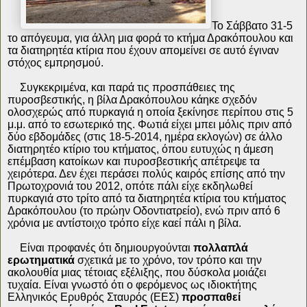
Το Σάββατο 31-5
το απόγευμα, για άλλη μια φορά το κτήμα Δρακόπουλου και
τα διατηρητέα κτίρια που έχουν απομείνει σε αυτό έγιναν
στόχος εμπρησμού.
Συγκεκριμένα, και παρά τις προσπάθειες της
πυροσβεστικής, η βίλα Δρακόπουλου κάηκε σχεδόν
ολοσχερώς από πυρκαγιά η οποία ξεκίνησε περίπου στις 5
μ.μ. από το εσωτερικό της. Φωτιά είχει μπει μόλις πριν από
δύο εβδομάδες (στις 18-5-2014, ημέρα εκλογών) σε άλλο
διατηρητέο κτίριο του κτήματος, όπου ευτυχώς η άμεση
επέμβαση κατοίκων και πυροσβεστικής απέτρεψε τα
χειρότερα. Δεν έχει περάσει πολύς καιρός επίσης από την
Πρωτοχρονιά του 2012, οπότε πάλι είχε εκδηλωθεί
πυρκαγιά στο τρίτο από τα διατηρητέα κτίρια του κτήματος
Δρακόπουλου (το πρώην Οδοντιατρείο), ενώ πριν από 6
χρόνια με αντίστοιχο τρόπο είχε καεί πάλι η βίλα.
Είναι προφανές ότι δημιουργούνται
πολλαπλά
ερωτηματικά
σχετικά με το χρόνο, τον τρόπο και την
ακολουθία μιας τέτοιας εξέλιξης, που δύσκολα μοιάζει
τυχαία. Είναι γνωστό ότι ο φερόμενος ως ιδιοκτήτης
Ελληνικός Ερυθρός Σταυρός (ΕΕΣ)
προσπαθεί