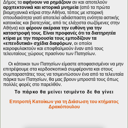
Δήμος τα
αφήνουν να ρημάζουν
αν και αποτελούν
αρχιτεκτονικά και ιστορικά μνημεία
(από τα πρώτα
βιομηχανικά κτίρια στην Αθήνα, τόπος με ιστορική
σπουδαιότητα γιατί αποτελεί αδιάσπαστη ενότητα αστικής
κατοικίας και βιοτεχνίας, από τις ελάχιστα σωζόμενες στην
Αθήνα) και
φέρουν ακέραια την ευθύνη για την
καταστροφή τους
.
Είναι προφανές ότι τα διατηρητέα
κτίρια με την παρουσία τους εμποδίζουν τα
«επενδυτικά» σχέδια διαφόρων
,
οι οποίοι
καιροφυλακτούν και εποφθαλμιούν έναν από τους
τελευταίους χώρους πρασίνου των Πατησίων.
Οι κάτοικοι των Πατησίων είμαστε αποφασισμένοι να μην
επιτρέψουμε στα κερδοσκοπικά συμφέροντα και στους
συμπαραστάτες τους να τσιμεντώσουν ένα από τα τελευταία
πάρκα των Πατησίων, θα μας βρουν μπροστά τους όπως
πολλές φορές στο παρελθόν.
Το πάρκο θα μείνει τσιμέντο δε θα γίνει
Επιτροπή Κατοίκων για τη Διάσωση του κτήματος
Δρακόπουλου