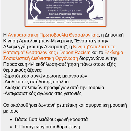
Η
Αντιρατσιστική Πρωτοβουλία Θεσσαλονίκης
, η Δημοτική
Κίνηση Αμπελοκήπων-Μενεμένης "Ενότητα για την
Αλληλεγγύη και την Ανατροπή", η
Κίνηση"Απελάστε το
Ρατσισμό" Θεσσαλονίκης / Deport Racism
και το
Ξεκίνημα -
Σοσιαλιστική Διεθνιστική Οργάνωση
διοργανώνουν
την
Παρασκευή 4/4
εκδήλωση-συζήτηση πάνω στους εξής
θεματικούς άξονες:
-Στρατόπεδα
συγκέντρωσης μεταναστών
-Διαδικασίες απόδοσης ασύλου
-Διώξεις πολιτικών προσφύγων από την Τουρκία
-Αντιφασιστικός αγώνας στις γειτονιές
Θα ακολουθήσει ζωντανή ρεμπέτικη και σμυρναίικη μουσική
με τους:
Βάσω Βασιλειάδου: φωνή-κρουστά
Γ. Παπαγεωργίου: κιθάρα φωνή