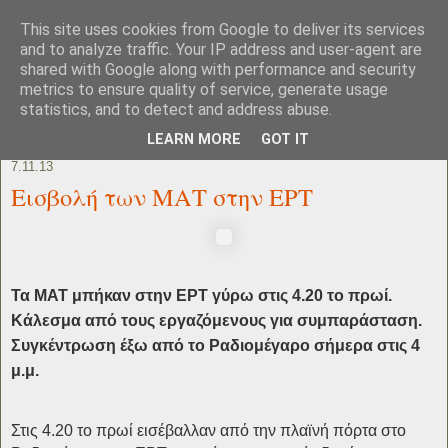
This site uses cookies from Google to deliver its services
and to analyze traffic. Your IP address and user-agent are
shared with Google along with performance and security
metrics to ensure quality of service, generate usage
statistics, and to detect and address abuse.
LEARN MORE
GOT IT
7.11.13
Εισβολή των ΜΑΤ στην ΕΡΤ
Τα ΜΑΤ μπήκαν στην ΕΡΤ γύρω στις 4.20 το πρωί.
Κάλεσμα από τους εργαζόμενους για συμπαράσταση.
Συγκέντρωση έξω από το Ραδιομέγαρο σήμερα στις 4
μ.μ.
ert-mat1383794297.jpg
Στις 4.20 το πρωί εισέβαλλαν από την πλαϊνή πόρτα στο