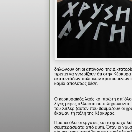
δηλώνουν ότι οι απόγονοι της Δικτατορί
πρέπει να γνωρίζουν ότι στην Κέρκυρα
εκατοντάδων πολιτικών κρατουμένων σ
καμία απολύτως θέση.
Ο κερκυραϊκός λαός και πρώτη απ’ όλους
λίγες μέρες άλλωστε συμπληρώνονται 7
του Χίτλερ (αυτόν που θαυμάζουν οι χ
έκαψαν τη πόλη της Κέρκυρας.
Πρέπει όλοι οι εργάτες και τα φτωχά λ
συμπεράσματα από αυτή. Όταν οι χρυσ
κάνουν τους μπράβους σε μεγαλοξενοδ