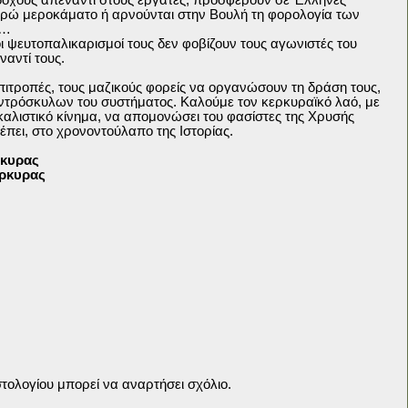
ευρώ μεροκάματο ή αρνούνται στην Βουλή τη φορολογία των
ι…
οι ψευτοπαλικαρισμοί τους δεν φοβίζουν τους αγωνιστές του
ναντί τους.
πιτροπές, τους μαζικούς φορείς να οργανώσουν τη δράση τους,
ντρόσκυλων του συστήματος. Καλούμε τον κερκυραϊκό λαό, με
καλιστικό κίνημα, να απομονώσει του φασίστες της Χρυσής
ρέπει, στο χρονοντούλαπο της Ιστορίας.
ρκυρας
έρκυρας
τολογίου μπορεί να αναρτήσει σχόλιο.