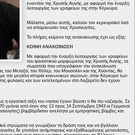
εναντίον της Χρυσής Αυγής, με αφορμή την έναρξη
λειτουργίας των γραφείων της στην Κέρκυρα.
Μάλιστα, μέσω αυτής, καλούν τον κερκυραϊκό λαό
να απομονώσει τους Χρυσαυγίτες.
Το πλήρες κείμενο της ανακοίνωσης έχει ως εξής:
ΚΟΙΝΗ ΑΝΑΚΟΙΝΩΣΗ
Με αφορμή την έναρξη λειτουργίας των γραφείων
του φασιστικού μορφώματος της Χρυσής Αυγής, τα
σωματεία που υπογράφουν την ανακοίνωση
ας του Μεταξά, του Χίτλερ, του Μουσολίνι και της Χούντας, θα
 με την μεγάλη ιστορία κοινωνικών αγώνων, στην Κέρκυρα των
τις φυλακές και των εκτελεσμένων στο Λαζαρέτο δεν έχουν
 η εργατική τάξη του νησιού έχουν βιώσει τι θα πει ναζισμός. Σε
0 χρόνια από όταν στις 13 προς 14 Σεπτέμβρη 1943 οι Γερμανοί
ρυσαυγίτες) βομβάρδισαν ανελέητα με εμπρηστικές βόμβες και
αϊκά στρώματα να γνωρίζουν τη δράση τους και να βγάλουν
αυγίτες δε χτυπάνε ανήμπορους και εξαθλιωμένους μετανάστες,
όχους απέναντι στους εργάτες, προσφέρουν σε Έλληνες