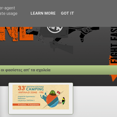
ser-agent
rate usage
LEARN MORE
GOT IT
 οι φασίστες απ' τα σχολεία