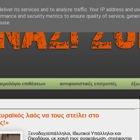
liver its services and to analyze traffic. Your IP address and u
rmance and security metrics to ensure quality of service, gene
buse.
μερολόγιο επιθέσεων
αντιφασιστικές επιτροπές
έξω
υραϊκός λαός να τους στείλει στο
ς!»
Ξενοδοχοϋπάλληλοι, Ιδιωτικοί Υπάλληλοι και
Οικοδόμοι, με κοινή τους ανακοίνωση, στρέφονται