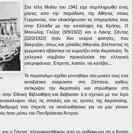
Στα τέλη Μαΐου του 1941 είχε συμπληρωθεί ένας
μήνας από την παράδοση της Αθήνας στους
Γερμανούς, που ολοκλήρωναν τις επιχειρήσεις τους
στην Ελλάδα με την κατάληψη της Κρήτης. Ο
Μανώλης Γλέζος (9/9/1922) και ο Λάκης Σάντας
(22/2/1922) ήταν δύο νεαροί φοιτητές, που
δάκρυζαν, όπως και χιλιάδες Αθηναίοι, βλέποντας τη
γερμανική σβάστικα να κυματίζει στην Ακρόπολη. Το
χιτλερικό σύμβολο προκαλούσε την ελληνική
υπερηφάνεια. Έπρεπε, λοιπόν, να κατέβει…
Το παράτολμο σχέδιο γεννήθηκε στο μυαλό τους ένα
ος
ανοιξιάτικο σούρουπο στο Ζάππειο, καθώς
αντίκριζαν την Ακρόπολη και στρώθηκαν στη
 στην Εθνική Βιβλιοθήκη και διάβασαν ό,τι σχετικό με τον Ιερό
νακάλυψαν όλες τις σπηλιές και τις τρύπες της Ακρόπολης.
 διαδρομή που έπρεπε να ακολουθήσουν για να μην γίνουν
ούς ήταν μέσω του Πανδρόσειου Άντρου.
ς και ο Σάντας πληροφορήθηκαν από το ραδιόφωνο ότι η Κρήτη