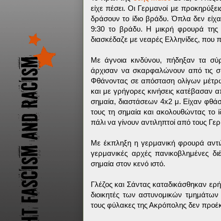
είχε πέσει. Οι Γερμανοί με προκηρύξε
δράσουν το ίδιο βράδυ. Όπλα δεν είχα
9:30 το βράδυ. Η μικρή φρουρά της
διασκέδαζε με νεαρές Ελληνίδες, που 
Με άγνοια κινδύνου, πήδηξαν τα σύ
άρχισαν να σκαρφαλώνουν από τις σκα
Φθάνοντας σε απόσταση ολίγων μέτρω
και με γρήγορες κινήσεις κατέβασαν α
σημαία, διαστάσεων 4x2 μ. Είχαν φθάσ
τους τη σημαία και ακολουθώντας το 
πάλι να γίνουν αντιληπτοί από τους Γε
Με έκπληξη η γερμανική φρουρά αντιλ
γερμανικές αρχές πανικοβλημένες δι
σημαία στον κενό ιστό.
Γλέζος και Σάντας καταδικάσθηκαν ερή
διοικητές των αστυνομικών τμημάτων
τους φύλακες της Ακρόπολης δεν προέκ