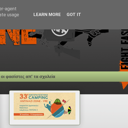
ser-agent
rate usage
LEARN MORE
GOT IT
 οι φασίστες απ' τα σχολεία