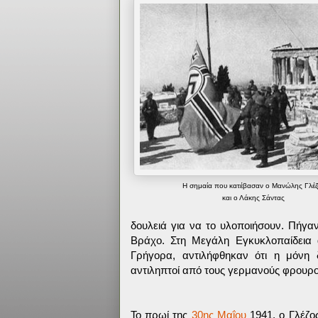
Η σημαία που κατέβασαν o Μανώλης Γλέζ
και ο Λάκης Σάντας
δουλειά για να το υλοποιήσουν. Πήγαν
Βράχο. Στη Μεγάλη Εγκυκλοπαίδεια α
Γρήγορα, αντιλήφθηκαν ότι η μόνη
αντιληπτοί από τους γερμανούς φρουρ
Το πρωί της
30ης Μαΐου
1941, ο Γλέζο