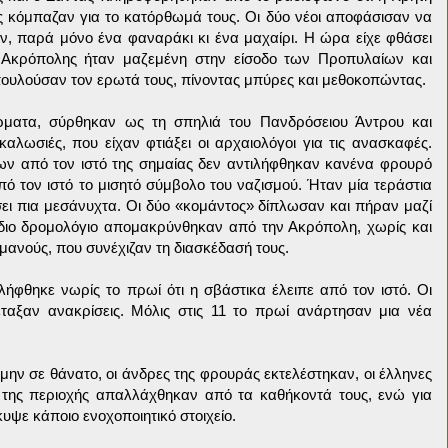
ις κόμπαζαν για το κατόρθωμά τους. Οι δύο νέοι αποφάσισαν να
ν, παρά μόνο ένα φαναράκι κι ένα μαχαίρι. Η ώρα είχε φθάσει
 Ακρόπολης ήταν μαζεμένη στην είσοδο των Προπυλαίων και
πουλούσαν τον ερωτά τους, πίνοντας μπύρες και μεθοκοπώντας.
ρματα, σύρθηκαν ως τη σπηλιά του Πανδρόσειου Άντρου και
λωσιές, που είχαν φτιάξει οι αρχαιολόγοι για τις ανασκαφές.
ν από τον ιστό της σημαίας δεν αντιλήφθηκαν κανένα φρουρό
πό τον ιστό το μισητό σύμβολο του ναζισμού. Ήταν μία τεράστια
ει πια μεσάνυχτα. Οι δύο «κομάντος» δίπλωσαν και πήραν μαζί
ίδιο δρομολόγιο απομακρύνθηκαν από την Ακρόπολη, χωρίς και
ρμανούς, που συνέχιζαν τη διασκέδασή τους.
ήφθηκε νωρίς το πρωί ότι η σβάστικα έλειπε από τον ιστό. Οι
έταξαν ανακρίσεις. Μόλις στις 11 το πρωί ανάρτησαν μια νέα
μην σε θάνατο, οι άνδρες της φρουράς εκτελέστηκαν, οι έλληνες
 της περιοχής απαλλάχθηκαν από τα καθήκοντά τους, ενώ για
υψε κάποιο ενοχοποιητικό στοιχείο.