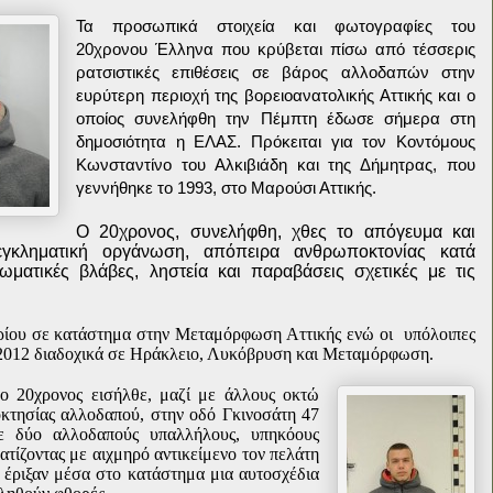
Τα προσωπικά στοιχεία και φωτογραφίες του
20χρονου Έλληνα που κρύβεται πίσω από τέσσερις
ρατσιστικές επιθέσεις σε βάρος αλλοδαπών στην
ευρύτερη περιοχή της βορειοανατολικής Αττικής και ο
οποίος συνελήφθη την Πέμπτη έδωσε σήμερα στη
δημοσιότητα η ΕΛΑΣ. Πρόκειται για τον Κοντόμους
Κωνσταντίνο του Αλκιβιάδη και της Δήμητρας, που
γεννήθηκε το 1993, στο Μαρούσι Αττικής.
Ο 20χρονος, συνελήφθη, χθες το απόγευμα και
 εγκληματική οργάνωση, απόπειρα ανθρωποκτονίας κατά
ματικές βλάβες, ληστεία και παραβάσεις σχετικές με τις
ρίου σε κατάστημα στην Μεταμόρφωση Αττικής ενώ οι υπόλοιπες
-9-2012 διαδοχικά σε Ηράκλειο, Λυκόβρυση και Μεταμόρφωση.
0 ο 20χρονος εισήλθε, μαζί με άλλους οκτώ
οκτησίας αλλοδαπού, στην οδό Γκινοσάτη 47
ε δύο αλλοδαπούς υπαλλήλους, υπηκόους
τίζοντας με αιχμηρό αντικείμενο τον πελάτη
 έριξαν μέσα στο κατάστημα μια αυτοσχέδια