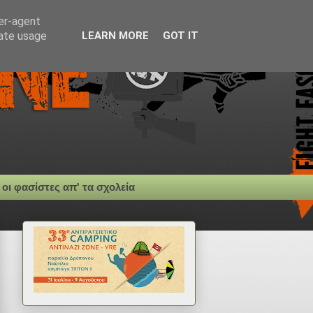
ser-agent
rate usage
LEARN MORE
GOT IT
 οι φασίστες απ' τα σχολεία