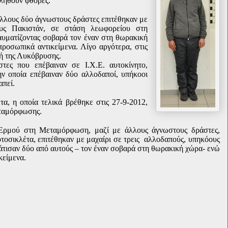
ληθούν φθορές.
 άλλους δύο άγνωστους δράστες επιτέθηκαν με
ους Πακιστάν, σε στάση λεωφορείου στη
υματίζοντας σοβαρά τον έναν στη θωρακική
ροσωπικά αντικείμενα. Λίγο αργότερα, στις
ή της Λυκόβρυσης.
ες που επέβαιναν σε Ι.Χ.Ε. αυτοκίνητο,
ην οποία επέβαιναν δύο αλλοδαποί, υπήκοοι
απεί.
τα, η οποία τελικά βρέθηκε στις 27-9-2012,
εταμόρφωσης.
ό Ερμού στη Μεταμόρφωση, μαζί με άλλους άγνωστους δράστες,
μοτοσικλέτα, επιτέθηκαν με μαχαίρι σε τρεις αλλοδαπούς, υπηκόους
μάτισαν δύο από αυτούς – τον έναν σοβαρά στη θωρακική χώρα- ενώ
κείμενα.