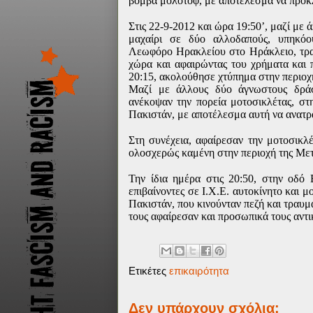
βόμβα μολότοφ, με αποτέλεσμα να προκ
Στις 22-9-2012 και ώρα 19:50’, μαζί με
μαχαίρι σε δύο αλλοδαπούς, υπηκό
Λεωφόρο Ηρακλείου στο Ηράκλειο, τρα
χώρα και αφαιρώντας του χρήματα και π
20:15, ακολούθησε χτύπημα στην περιοχ
Μαζί με άλλους δύο άγνωστους δράστ
ανέκοψαν την πορεία μοτοσικλέτας, στ
Πακιστάν, με αποτέλεσμα αυτή να ανατρ
Στη συνέχεια, αφαίρεσαν την μοτοσικλέ
ολοσχερώς καμένη στην περιοχή της Μ
Την ίδια ημέρα στις 20:50, στην οδ
επιβαίνοντες σε Ι.Χ.Ε. αυτοκίνητο και 
Πακιστάν, που κινούνταν πεζή και τραυ
τους αφαίρεσαν και προσωπικά τους αντι
Ετικέτες
επικαιρότητα
Δεν υπάρχουν σχόλια: