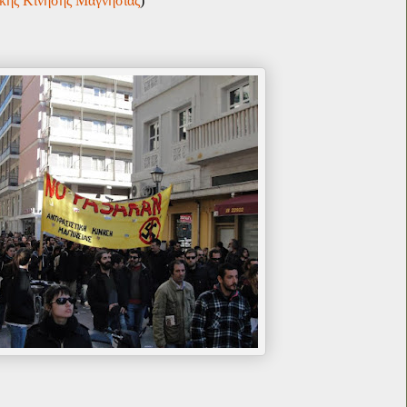
ικής Κίνησης Μαγνησίας
)