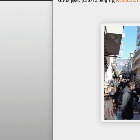
καταλήψεις (
από το
blog
της
Αντιφασιστ