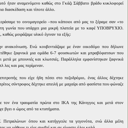
αυτό ήταν αναμενόμενο καθώς στο Γκάζι Σάββατο βράδυ κυκλοφορεί
ια διασκέδαση και τίποτε άλλο.
εράσαμε το οινομαγειρείο –που κάποιοι από μας το ξέραμε σαν «το
τη γωνία που υπάρχει μια μικρή πλατεία με το καφέ ΥΠΟΒΡΥΧΙΟ.
, καθώς μοιράζαμε υλικό έγιναν τα εξής:
ην ανακοίνωση. Ενώ κουβεντιάζαμε με έναν οικοδόμο που δήλωνε
πιτέθηκε ξαφνικά μια ομάδα 6-7 φουσκωτών και μπραβόφατσων που
ι μετά με μπουνιές και κλωτσιές. Παράλληλα εμφανίστηκαν ξαφνικά
λ λες και μας περίμεναν.
επιτροπής που είχε ήδη πέσει στο πεζοδρόμιο, ένας άλλος δέχτηκε
 τρίτος σύντροφος δέχτηκε απειλή με μαχαίρι από φασίστα που φώναζε
ε τον ένα τραυματία πρώτα στο ΙΚΑ της Κάνιγγος και μετά στον
χε βγει ο ώμος από τα κτυπήματα.
. Πετραλώνων όπου και κατήγγειλε τα γεγονότα, ενώ άλλα μέλη
 να μάθουν τι είχε συμβεί και αν είμαστε όλοι καλά.