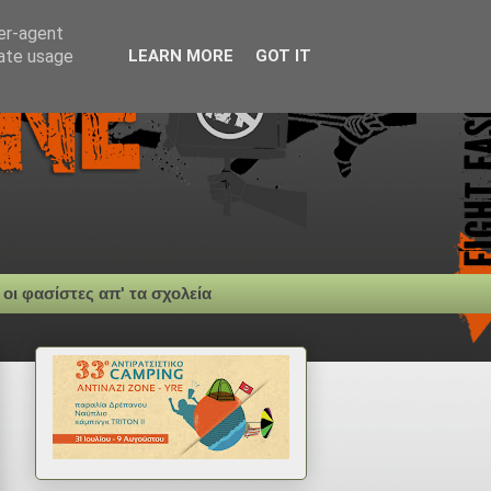
ser-agent
rate usage
LEARN MORE
GOT IT
 οι φασίστες απ' τα σχολεία